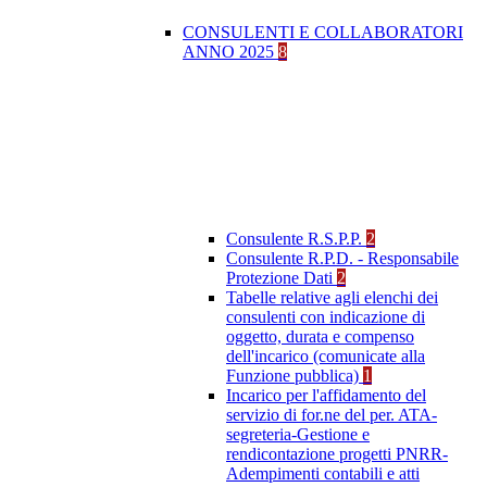
CONSULENTI E COLLABORATORI
ANNO 2025
8
Consulente R.S.P.P.
2
Consulente R.P.D. - Responsabile
Protezione Dati
2
Tabelle relative agli elenchi dei
consulenti con indicazione di
oggetto, durata e compenso
dell'incarico (comunicate alla
Funzione pubblica)
1
Incarico per l'affidamento del
servizio di for.ne del per. ATA-
segreteria-Gestione e
rendicontazione progetti PNRR-
Adempimenti contabili e atti