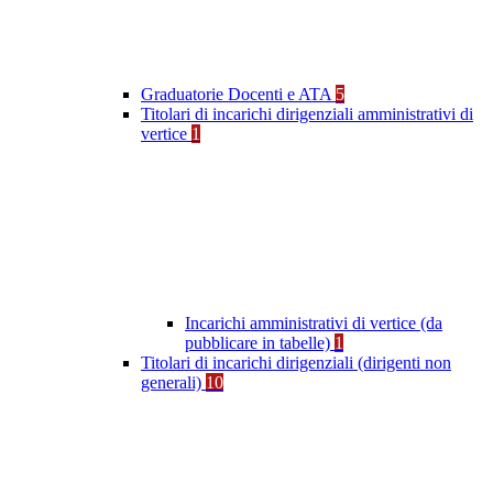
Graduatorie Docenti e ATA
5
Titolari di incarichi dirigenziali amministrativi di
vertice
1
Incarichi amministrativi di vertice (da
pubblicare in tabelle)
1
Titolari di incarichi dirigenziali (dirigenti non
generali)
10