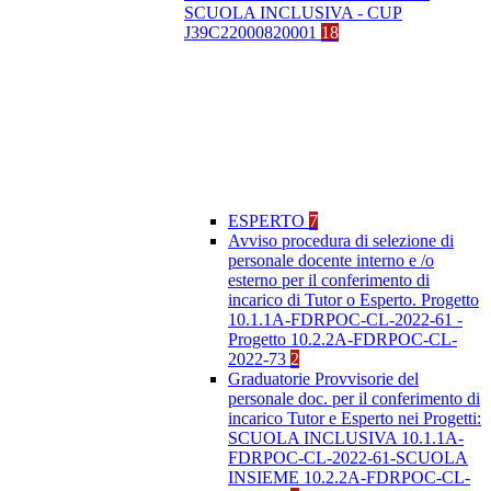
SCUOLA INCLUSIVA - CUP
J39C22000820001
18
ESPERTO
7
Avviso procedura di selezione di
personale docente interno e /o
esterno per il conferimento di
incarico di Tutor o Esperto. Progetto
10.1.1A-FDRPOC-CL-2022-61 -
Progetto 10.2.2A-FDRPOC-CL-
2022-73
2
Graduatorie Provvisorie del
personale doc. per il conferimento di
incarico Tutor e Esperto nei Progetti:
SCUOLA INCLUSIVA 10.1.1A-
FDRPOC-CL-2022-61-SCUOLA
INSIEME 10.2.2A-FDRPOC-CL-