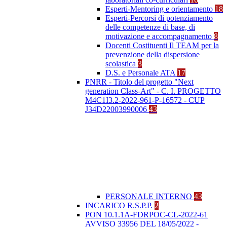
Esperti-Mentoring e orientamento
18
Esperti-Percorsi di potenziamento
delle competenze di base, di
motivazione e accompagnamento
8
Docenti Costituenti Il TEAM per la
prevenzione della dispersione
scolastica
3
D.S. e Personale ATA
17
PNRR - Titolo del progetto "Next
generation Class-Art" - C. I. PROGETTO
M4C1I3.2-2022-961-P-16572 - CUP
J34D22003990006
43
PERSONALE INTERNO
43
INCARICO R.S.P.P.
2
PON 10.1.1A-FDRPOC-CL-2022-61
AVVISO 33956 DEL 18/05/2022 -