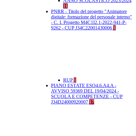
ANNO SCOLASTICO 2023/2024
11
PNRR - Titolo del progetto "Animatore
digitale: formazione del personale interno"
- C. I. Progetto M4C1I2.1-2022-941-P-
9262 - CUP J34C22001430006
1
RUP
1
PIANO ESTATE ESO4.6.A4.A -
AVVISO 59369 DEL 19/04/2024 -
SCUOLA E COMPETENZE - CUP
J34D24000920007
17