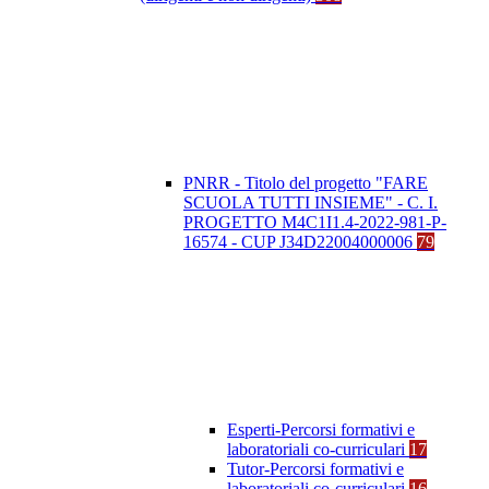
PNRR - Titolo del progetto "FARE
SCUOLA TUTTI INSIEME" - C. I.
PROGETTO M4C1I1.4-2022-981-P-
16574 - CUP J34D22004000006
79
Esperti-Percorsi formativi e
laboratoriali co-curriculari
17
Tutor-Percorsi formativi e
laboratoriali co-curriculari
16