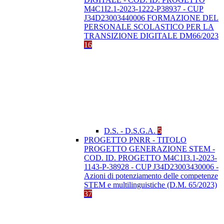
M4C1I2.1-2023-1222-P38937 - CUP
J34D23003440006 FORMAZIONE DEL
PERSONALE SCOLASTICO PER LA
TRANSIZIONE DIGITALE DM66/2023
16
D.S. - D.S.G.A.
5
PROGETTO PNRR - TITOLO
PROGETTO GENERAZIONE STEM -
COD. ID. PROGETTO M4C1I3.1-2023-
1143-P-38928 - CUP J34D23003430006 -
Azioni di potenziamento delle competenze
STEM e multilinguistiche (D.M. 65/2023)
37