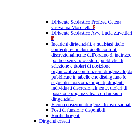
Dirigente Scolastico Prof.ssa Catena
Giovanna Moschella
3
Dirigente Scolastico Avv. Lucia Zavettieri
5
Incarichi dirigenziali, a qualsiasi titolo
conferiti, ivi inclusi quelli conferiti
discrezionalmente dall'organo di indirizzo
politico senza procedure pubbliche di
selezione e titolari di posizione
organizzativa con funzioni dirigenziali (da
pubblicare in tabelle che distinguano le
seguenti situazioni: dirigenti, dirigenti
individuati discrezionalmente, titolari di
posizione organizzativa con funzioni
dirigenziali)
Elenco posizioni dirigenziali discrezionali
Posti di funzione disponibili
Ruolo dirigenti
Dirigenti cessati