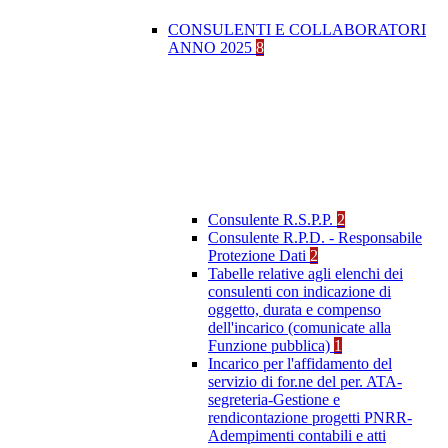
CONSULENTI E COLLABORATORI
ANNO 2025
8
Consulente R.S.P.P.
2
Consulente R.P.D. - Responsabile
Protezione Dati
2
Tabelle relative agli elenchi dei
consulenti con indicazione di
oggetto, durata e compenso
dell'incarico (comunicate alla
Funzione pubblica)
1
Incarico per l'affidamento del
servizio di for.ne del per. ATA-
segreteria-Gestione e
rendicontazione progetti PNRR-
Adempimenti contabili e atti