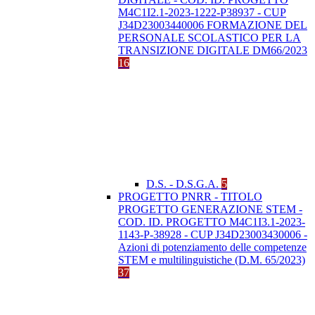
M4C1I2.1-2023-1222-P38937 - CUP
J34D23003440006 FORMAZIONE DEL
PERSONALE SCOLASTICO PER LA
TRANSIZIONE DIGITALE DM66/2023
16
D.S. - D.S.G.A.
5
PROGETTO PNRR - TITOLO
PROGETTO GENERAZIONE STEM -
COD. ID. PROGETTO M4C1I3.1-2023-
1143-P-38928 - CUP J34D23003430006 -
Azioni di potenziamento delle competenze
STEM e multilinguistiche (D.M. 65/2023)
37