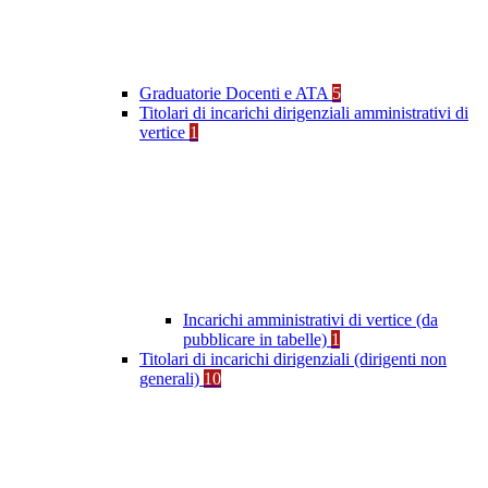
Graduatorie Docenti e ATA
5
Titolari di incarichi dirigenziali amministrativi di
vertice
1
Incarichi amministrativi di vertice (da
pubblicare in tabelle)
1
Titolari di incarichi dirigenziali (dirigenti non
generali)
10