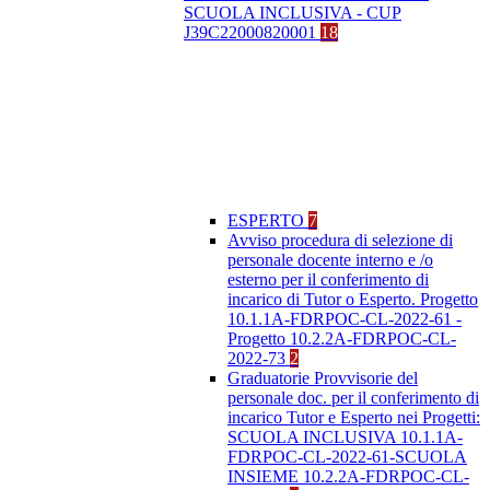
SCUOLA INCLUSIVA - CUP
J39C22000820001
18
ESPERTO
7
Avviso procedura di selezione di
personale docente interno e /o
esterno per il conferimento di
incarico di Tutor o Esperto. Progetto
10.1.1A-FDRPOC-CL-2022-61 -
Progetto 10.2.2A-FDRPOC-CL-
2022-73
2
Graduatorie Provvisorie del
personale doc. per il conferimento di
incarico Tutor e Esperto nei Progetti:
SCUOLA INCLUSIVA 10.1.1A-
FDRPOC-CL-2022-61-SCUOLA
INSIEME 10.2.2A-FDRPOC-CL-