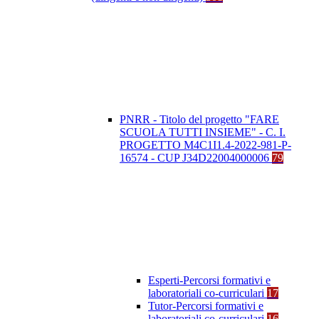
PNRR - Titolo del progetto "FARE
SCUOLA TUTTI INSIEME" - C. I.
PROGETTO M4C1I1.4-2022-981-P-
16574 - CUP J34D22004000006
79
Esperti-Percorsi formativi e
laboratoriali co-curriculari
17
Tutor-Percorsi formativi e
laboratoriali co-curriculari
16