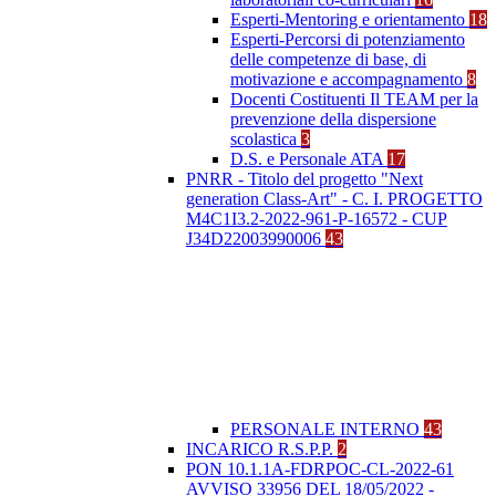
Esperti-Mentoring e orientamento
18
Esperti-Percorsi di potenziamento
delle competenze di base, di
motivazione e accompagnamento
8
Docenti Costituenti Il TEAM per la
prevenzione della dispersione
scolastica
3
D.S. e Personale ATA
17
PNRR - Titolo del progetto "Next
generation Class-Art" - C. I. PROGETTO
M4C1I3.2-2022-961-P-16572 - CUP
J34D22003990006
43
PERSONALE INTERNO
43
INCARICO R.S.P.P.
2
PON 10.1.1A-FDRPOC-CL-2022-61
AVVISO 33956 DEL 18/05/2022 -