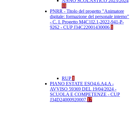
ANNO SCOLASTICO 2023/2024
11
PNRR - Titolo del progetto "Animatore
digitale: formazione del personale interno"
- C. I. Progetto M4C1I2.1-2022-941-P-
9262 - CUP J34C22001430006
1
RUP
1
PIANO ESTATE ESO4.6.A4.A -
AVVISO 59369 DEL 19/04/2024 -
SCUOLA E COMPETENZE - CUP
J34D24000920007
17