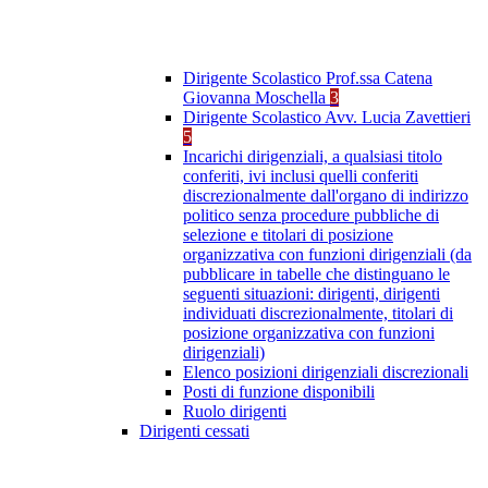
Dirigente Scolastico Prof.ssa Catena
Giovanna Moschella
3
Dirigente Scolastico Avv. Lucia Zavettieri
5
Incarichi dirigenziali, a qualsiasi titolo
conferiti, ivi inclusi quelli conferiti
discrezionalmente dall'organo di indirizzo
politico senza procedure pubbliche di
selezione e titolari di posizione
organizzativa con funzioni dirigenziali (da
pubblicare in tabelle che distinguano le
seguenti situazioni: dirigenti, dirigenti
individuati discrezionalmente, titolari di
posizione organizzativa con funzioni
dirigenziali)
Elenco posizioni dirigenziali discrezionali
Posti di funzione disponibili
Ruolo dirigenti
Dirigenti cessati