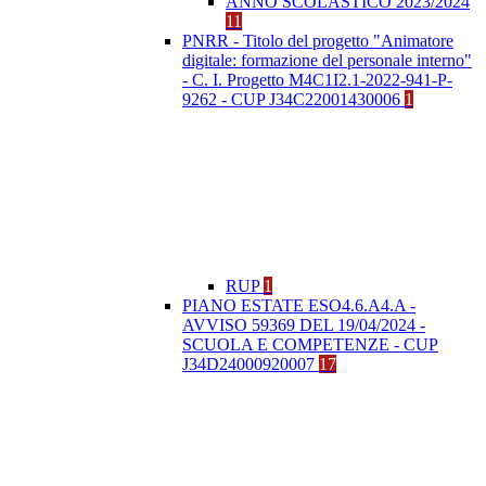
ANNO SCOLASTICO 2023/2024
11
PNRR - Titolo del progetto "Animatore
digitale: formazione del personale interno"
- C. I. Progetto M4C1I2.1-2022-941-P-
9262 - CUP J34C22001430006
1
RUP
1
PIANO ESTATE ESO4.6.A4.A -
AVVISO 59369 DEL 19/04/2024 -
SCUOLA E COMPETENZE - CUP
J34D24000920007
17