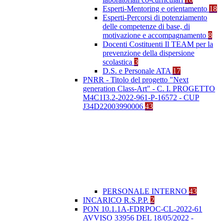
Esperti-Mentoring e orientamento
18
Esperti-Percorsi di potenziamento
delle competenze di base, di
motivazione e accompagnamento
8
Docenti Costituenti Il TEAM per la
prevenzione della dispersione
scolastica
3
D.S. e Personale ATA
17
PNRR - Titolo del progetto "Next
generation Class-Art" - C. I. PROGETTO
M4C1I3.2-2022-961-P-16572 - CUP
J34D22003990006
43
PERSONALE INTERNO
43
INCARICO R.S.P.P.
2
PON 10.1.1A-FDRPOC-CL-2022-61
AVVISO 33956 DEL 18/05/2022 -