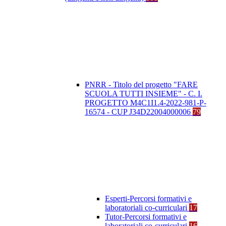
PNRR - Titolo del progetto "FARE
SCUOLA TUTTI INSIEME" - C. I.
PROGETTO M4C1I1.4-2022-981-P-
16574 - CUP J34D22004000006
79
Esperti-Percorsi formativi e
laboratoriali co-curriculari
17
Tutor-Percorsi formativi e
laboratoriali co-curriculari
16