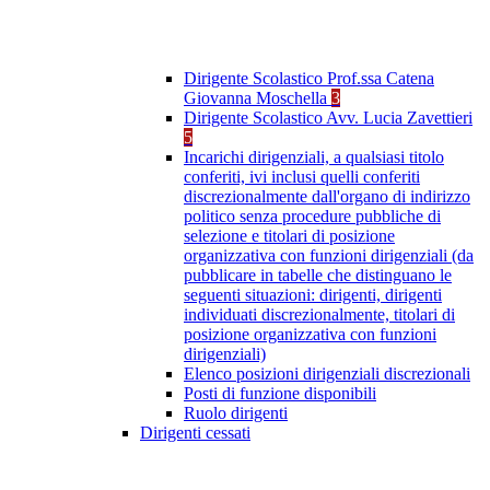
Dirigente Scolastico Prof.ssa Catena
Giovanna Moschella
3
Dirigente Scolastico Avv. Lucia Zavettieri
5
Incarichi dirigenziali, a qualsiasi titolo
conferiti, ivi inclusi quelli conferiti
discrezionalmente dall'organo di indirizzo
politico senza procedure pubbliche di
selezione e titolari di posizione
organizzativa con funzioni dirigenziali (da
pubblicare in tabelle che distinguano le
seguenti situazioni: dirigenti, dirigenti
individuati discrezionalmente, titolari di
posizione organizzativa con funzioni
dirigenziali)
Elenco posizioni dirigenziali discrezionali
Posti di funzione disponibili
Ruolo dirigenti
Dirigenti cessati