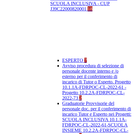
SCUOLA INCLUSIVA - CUP
J39C22000820001
18
ESPERTO
7
Avviso procedura di selezione di
personale docente interno e /o
esterno per il conferimento di
incarico di Tutor o Esperto. Progetto
10.1.1A-FDRPOC-CL-2022-61 -
Progetto 10.2.2A-FDRPOC-CL-
2022-73
2
Graduatorie Provvisorie del
personale doc. per il conferimento di
incarico Tutor e Esperto nei Progetti:
SCUOLA INCLUSIVA 10.1.1A-
FDRPOC-CL-2022-61-SCUOLA
INSIEME 10.2.2A-FDRPOC-CL-