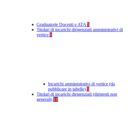
Graduatorie Docenti e ATA
5
Titolari di incarichi dirigenziali amministrativi di
vertice
1
Incarichi amministrativi di vertice (da
pubblicare in tabelle)
1
Titolari di incarichi dirigenziali (dirigenti non
generali)
10