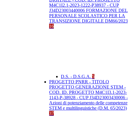
M4C1I2.1-2023-1222-P38937 - CUP
J34D23003440006 FORMAZIONE DEL
PERSONALE SCOLASTICO PER LA
TRANSIZIONE DIGITALE DM66/2023
16
D.S. - D.S.G.A.
5
PROGETTO PNRR - TITOLO
PROGETTO GENERAZIONE STEM -
COD. ID. PROGETTO M4C1I3.1-2023-
1143-P-38928 - CUP J34D23003430006 -
Azioni di potenziamento delle competenze
STEM e multilinguistiche (D.M. 65/2023)
37