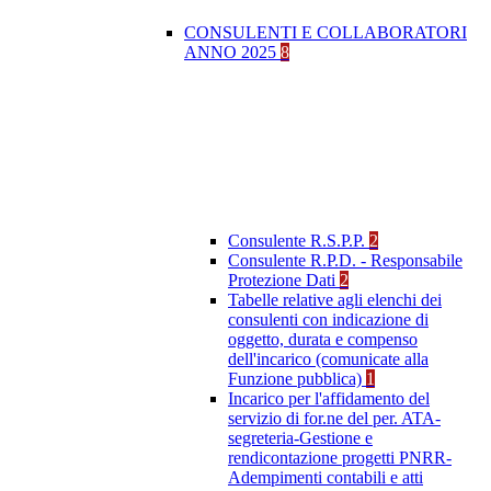
CONSULENTI E COLLABORATORI
ANNO 2025
8
Consulente R.S.P.P.
2
Consulente R.P.D. - Responsabile
Protezione Dati
2
Tabelle relative agli elenchi dei
consulenti con indicazione di
oggetto, durata e compenso
dell'incarico (comunicate alla
Funzione pubblica)
1
Incarico per l'affidamento del
servizio di for.ne del per. ATA-
segreteria-Gestione e
rendicontazione progetti PNRR-
Adempimenti contabili e atti