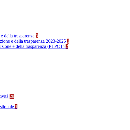
 e della trasparenza
3
ruzione e della trasparenza 2023-2025
1
rruzione e della trasparenza (PTPCT)
2
tività
28
stionale
1