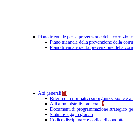
Piano triennale per la prevenzione della corruzione
Piano triennale della prevenzione della cor
Piano triennale per la prevenzione della co
Atti generali
74
Riferimenti normativi su organizzazione e at
Atti amministrativi generali
3
Documenti di programmazione strategico-ge
Statuti e leggi regionali
Codice disciplinare e codice di condotta