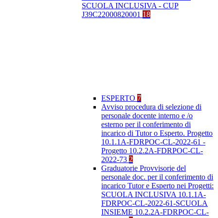
SCUOLA INCLUSIVA - CUP
J39C22000820001
18
ESPERTO
7
Avviso procedura di selezione di
personale docente interno e /o
esterno per il conferimento di
incarico di Tutor o Esperto. Progetto
10.1.1A-FDRPOC-CL-2022-61 -
Progetto 10.2.2A-FDRPOC-CL-
2022-73
2
Graduatorie Provvisorie del
personale doc. per il conferimento di
incarico Tutor e Esperto nei Progetti:
SCUOLA INCLUSIVA 10.1.1A-
FDRPOC-CL-2022-61-SCUOLA
INSIEME 10.2.2A-FDRPOC-CL-