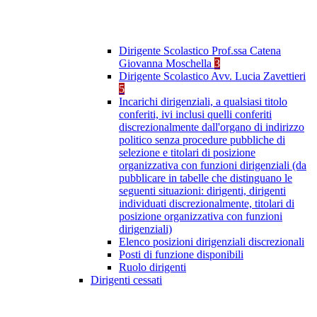
Dirigente Scolastico Prof.ssa Catena
Giovanna Moschella
3
Dirigente Scolastico Avv. Lucia Zavettieri
5
Incarichi dirigenziali, a qualsiasi titolo
conferiti, ivi inclusi quelli conferiti
discrezionalmente dall'organo di indirizzo
politico senza procedure pubbliche di
selezione e titolari di posizione
organizzativa con funzioni dirigenziali (da
pubblicare in tabelle che distinguano le
seguenti situazioni: dirigenti, dirigenti
individuati discrezionalmente, titolari di
posizione organizzativa con funzioni
dirigenziali)
Elenco posizioni dirigenziali discrezionali
Posti di funzione disponibili
Ruolo dirigenti
Dirigenti cessati