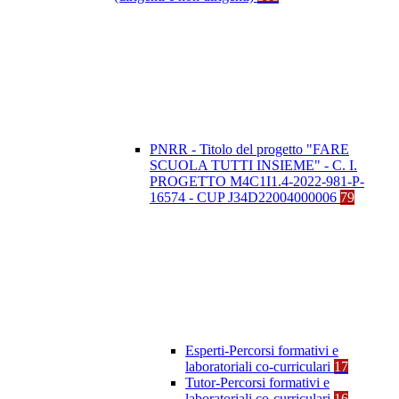
PNRR - Titolo del progetto "FARE
SCUOLA TUTTI INSIEME" - C. I.
PROGETTO M4C1I1.4-2022-981-P-
16574 - CUP J34D22004000006
79
Esperti-Percorsi formativi e
laboratoriali co-curriculari
17
Tutor-Percorsi formativi e
laboratoriali co-curriculari
16