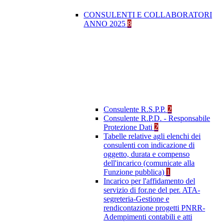
CONSULENTI E COLLABORATORI
ANNO 2025
8
Consulente R.S.P.P.
2
Consulente R.P.D. - Responsabile
Protezione Dati
2
Tabelle relative agli elenchi dei
consulenti con indicazione di
oggetto, durata e compenso
dell'incarico (comunicate alla
Funzione pubblica)
1
Incarico per l'affidamento del
servizio di for.ne del per. ATA-
segreteria-Gestione e
rendicontazione progetti PNRR-
Adempimenti contabili e atti