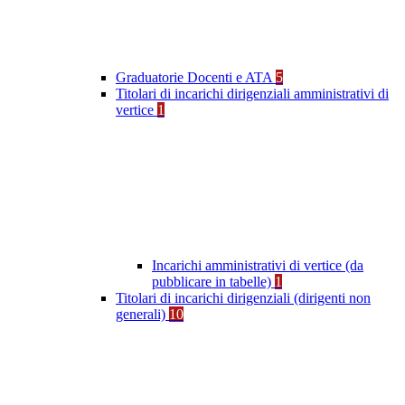
Graduatorie Docenti e ATA
5
Titolari di incarichi dirigenziali amministrativi di
vertice
1
Incarichi amministrativi di vertice (da
pubblicare in tabelle)
1
Titolari di incarichi dirigenziali (dirigenti non
generali)
10