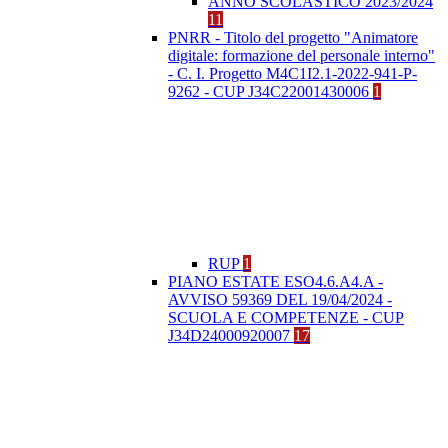
ANNO SCOLASTICO 2023/2024
11
PNRR - Titolo del progetto "Animatore
digitale: formazione del personale interno"
- C. I. Progetto M4C1I2.1-2022-941-P-
9262 - CUP J34C22001430006
1
RUP
1
PIANO ESTATE ESO4.6.A4.A -
AVVISO 59369 DEL 19/04/2024 -
SCUOLA E COMPETENZE - CUP
J34D24000920007
17