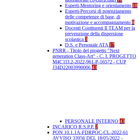
Esperti-Mentoring e orientamento
18
Esperti-Percorsi di potenziamento
delle competenze di base, di
motivazione e accompagnamento
8
Docenti Costituenti Il TEAM per la
prevenzione della dispersione
scolastica
3
D.S. e Personale ATA
17
PNRR - Titolo del progetto "Next
generation Class-Art" - C. I. PROGETTO
M4C1I3.2-2022-961-P-16572 - CUP
J34D22003990006
43
PERSONALE INTERNO
43
INCARICO R.S.P.P.
2
PON 10.1.1A-FDRPOC-CL-2022-61
AVVISO 33956 DEL 18/05/2022 -