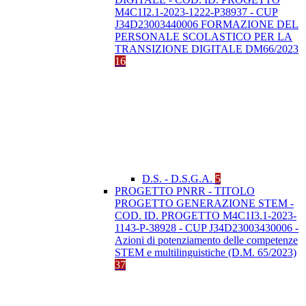
M4C1I2.1-2023-1222-P38937 - CUP
J34D23003440006 FORMAZIONE DEL
PERSONALE SCOLASTICO PER LA
TRANSIZIONE DIGITALE DM66/2023
16
D.S. - D.S.G.A.
5
PROGETTO PNRR - TITOLO
PROGETTO GENERAZIONE STEM -
COD. ID. PROGETTO M4C1I3.1-2023-
1143-P-38928 - CUP J34D23003430006 -
Azioni di potenziamento delle competenze
STEM e multilinguistiche (D.M. 65/2023)
37