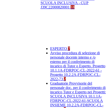
SCUOLA INCLUSIVA - CUP
J39C22000820001
18
ESPERTO
7
Avviso procedura di selezione di
personale docente interno e /o
esterno per il conferimento di
incarico di Tutor o Esperto. Progetto
10.1.1A-FDRPOC-CL-2022-61 -
Progetto 10.2.2A-FDRPOC-CL-
2022-73
2
Graduatorie Provvisorie del
personale doc. per il conferimento di
incarico Tutor e Esperto nei Progetti:
SCUOLA INCLUSIVA 10.1.1A-
FDRPOC-CL-2022-61-SCUOLA
INSIEME 10.2.2A-FDRPOC-CL-