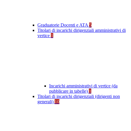
Graduatorie Docenti e ATA
5
Titolari di incarichi dirigenziali amministrativi di
vertice
1
Incarichi amministrativi di vertice (da
pubblicare in tabelle)
1
Titolari di incarichi dirigenziali (dirigenti non
generali)
10