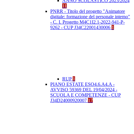
ANNO SCOLASTICO 2023/2024
11
PNRR - Titolo del progetto "Animatore
digitale: formazione del personale interno"
- C. I. Progetto M4C1I2.1-2022-941-P-
9262 - CUP J34C22001430006
1
RUP
1
PIANO ESTATE ESO4.6.A4.A -
AVVISO 59369 DEL 19/04/2024 -
SCUOLA E COMPETENZE - CUP
J34D24000920007
17