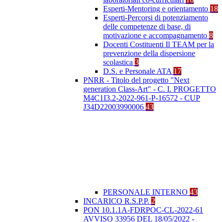
Esperti-Mentoring e orientamento
18
Esperti-Percorsi di potenziamento
delle competenze di base, di
motivazione e accompagnamento
8
Docenti Costituenti Il TEAM per la
prevenzione della dispersione
scolastica
3
D.S. e Personale ATA
17
PNRR - Titolo del progetto "Next
generation Class-Art" - C. I. PROGETTO
M4C1I3.2-2022-961-P-16572 - CUP
J34D22003990006
43
PERSONALE INTERNO
43
INCARICO R.S.P.P.
2
PON 10.1.1A-FDRPOC-CL-2022-61
AVVISO 33956 DEL 18/05/2022 -