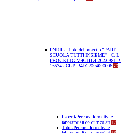
PNRR - Titolo del progetto "FARE
SCUOLA TUTTI INSIEME" - C. I.
PROGETTO M4C1I1.4-2022-981-P-
16574 - CUP J34D22004000006
79
Esperti-Percorsi formativi e
laboratoriali co-curriculari
17
Tutor-Percorsi formativi e
laboratoriali co-curriculari
16