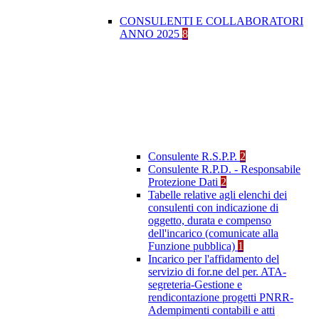
CONSULENTI E COLLABORATORI
ANNO 2025
8
Consulente R.S.P.P.
2
Consulente R.P.D. - Responsabile
Protezione Dati
2
Tabelle relative agli elenchi dei
consulenti con indicazione di
oggetto, durata e compenso
dell'incarico (comunicate alla
Funzione pubblica)
1
Incarico per l'affidamento del
servizio di for.ne del per. ATA-
segreteria-Gestione e
rendicontazione progetti PNRR-
Adempimenti contabili e atti