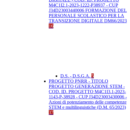
M4C1I2.1-2023-1222-P38937 - CUP
J34D23003440006 FORMAZIONE DEL
PERSONALE SCOLASTICO PER LA
TRANSIZIONE DIGITALE DM66/2023
16
D.S. - D.S.G.A.
5
PROGETTO PNRR - TITOLO
PROGETTO GENERAZIONE STEM -
COD. ID. PROGETTO M4C1I3.1-2023-
1143-P-38928 - CUP J34D23003430006 -
Azioni di potenziamento delle competenze
STEM e multilinguistiche (D.M. 65/2023)
37