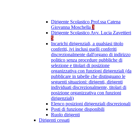
Dirigente Scolastico Prof.ssa Catena
Giovanna Moschella
3
Dirigente Scolastico Avv. Lucia Zavettieri
5
Incarichi dirigenziali, a qualsiasi titolo
conferiti, ivi inclusi quelli conferiti
discrezionalmente dall'organo di indirizzo
politico senza procedure pubbliche di
selezione e titolari di posizione
organizzativa con funzioni dirigenziali (da
pubblicare in tabelle che distinguano le
seguenti situazioni: dirigenti, dirigenti
individuati discrezionalmente, titolari di
posizione organizzativa con funzioni
dirigenziali)
Elenco posizioni dirigenziali discrezionali
Posti di funzione disponibili
Ruolo dirigenti
Dirigenti cessati