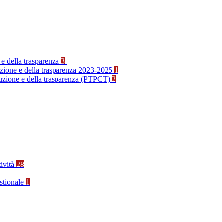
 e della trasparenza
3
ruzione e della trasparenza 2023-2025
1
rruzione e della trasparenza (PTPCT)
2
tività
28
stionale
1