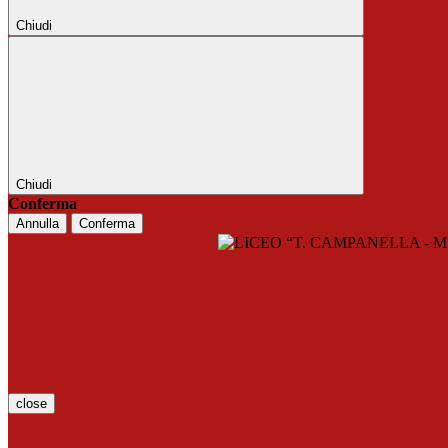
Chiudi
Chiudi
Conferma
Annulla
Conferma
close