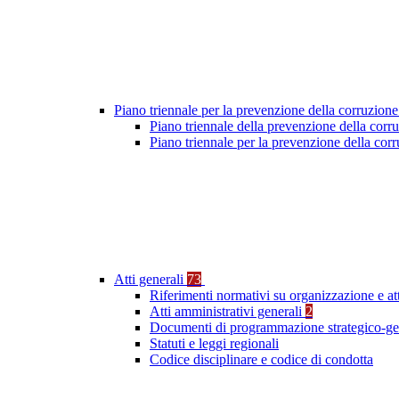
Piano triennale per la prevenzione della corruzione
Piano triennale della prevenzione della cor
Piano triennale per la prevenzione della co
Atti generali
73
Riferimenti normativi su organizzazione e at
Atti amministrativi generali
2
Documenti di programmazione strategico-ge
Statuti e leggi regionali
Codice disciplinare e codice di condotta