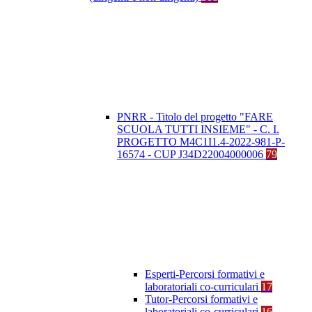
PNRR - Titolo del progetto "FARE
SCUOLA TUTTI INSIEME" - C. I.
PROGETTO M4C1I1.4-2022-981-P-
16574 - CUP J34D22004000006
79
Esperti-Percorsi formativi e
laboratoriali co-curriculari
17
Tutor-Percorsi formativi e
laboratoriali co-curriculari
16