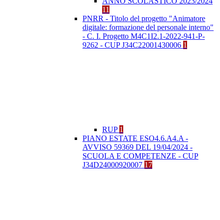
ANNO SCOLASTICO 2023/2024
11
PNRR - Titolo del progetto "Animatore
digitale: formazione del personale interno"
- C. I. Progetto M4C1I2.1-2022-941-P-
9262 - CUP J34C22001430006
1
RUP
1
PIANO ESTATE ESO4.6.A4.A -
AVVISO 59369 DEL 19/04/2024 -
SCUOLA E COMPETENZE - CUP
J34D24000920007
17