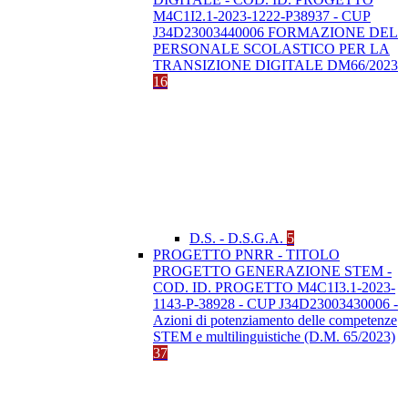
M4C1I2.1-2023-1222-P38937 - CUP
J34D23003440006 FORMAZIONE DEL
PERSONALE SCOLASTICO PER LA
TRANSIZIONE DIGITALE DM66/2023
16
D.S. - D.S.G.A.
5
PROGETTO PNRR - TITOLO
PROGETTO GENERAZIONE STEM -
COD. ID. PROGETTO M4C1I3.1-2023-
1143-P-38928 - CUP J34D23003430006 -
Azioni di potenziamento delle competenze
STEM e multilinguistiche (D.M. 65/2023)
37