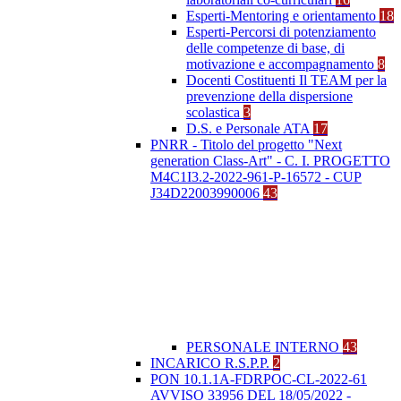
Esperti-Mentoring e orientamento
18
Esperti-Percorsi di potenziamento
delle competenze di base, di
motivazione e accompagnamento
8
Docenti Costituenti Il TEAM per la
prevenzione della dispersione
scolastica
3
D.S. e Personale ATA
17
PNRR - Titolo del progetto "Next
generation Class-Art" - C. I. PROGETTO
M4C1I3.2-2022-961-P-16572 - CUP
J34D22003990006
43
PERSONALE INTERNO
43
INCARICO R.S.P.P.
2
PON 10.1.1A-FDRPOC-CL-2022-61
AVVISO 33956 DEL 18/05/2022 -