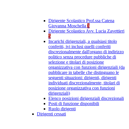
Dirigente Scolastico Prof.ssa Catena
Giovanna Moschella
3
Dirigente Scolastico Avv. Lucia Zavettieri
5
Incarichi dirigenziali, a qualsiasi titolo
conferiti, ivi inclusi quelli conferiti
discrezionalmente dall'organo di indirizzo
politico senza procedure pubbliche di
selezione e titolari di posizione
organizzativa con funzioni dirigenziali (da
pubblicare in tabelle che distinguano le
seguenti situazioni: dirigenti, dirigenti
individuati discrezionalmente, titolari di
posizione organizzativa con funzioni
dirigenziali)
Elenco posizioni dirigenziali discrezionali
Posti di funzione disponibili
Ruolo dirigenti
Dirigenti cessati