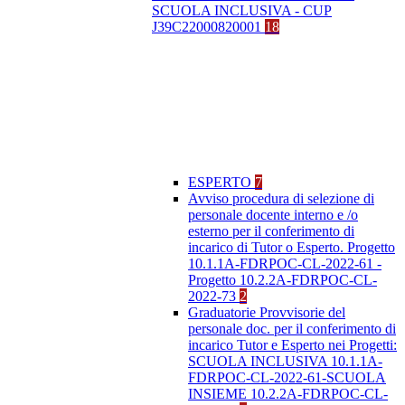
SCUOLA INCLUSIVA - CUP
J39C22000820001
18
ESPERTO
7
Avviso procedura di selezione di
personale docente interno e /o
esterno per il conferimento di
incarico di Tutor o Esperto. Progetto
10.1.1A-FDRPOC-CL-2022-61 -
Progetto 10.2.2A-FDRPOC-CL-
2022-73
2
Graduatorie Provvisorie del
personale doc. per il conferimento di
incarico Tutor e Esperto nei Progetti:
SCUOLA INCLUSIVA 10.1.1A-
FDRPOC-CL-2022-61-SCUOLA
INSIEME 10.2.2A-FDRPOC-CL-