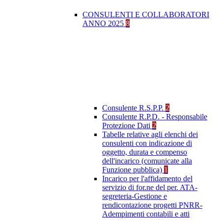
CONSULENTI E COLLABORATORI
ANNO 2025
8
Consulente R.S.P.P.
2
Consulente R.P.D. - Responsabile
Protezione Dati
2
Tabelle relative agli elenchi dei
consulenti con indicazione di
oggetto, durata e compenso
dell'incarico (comunicate alla
Funzione pubblica)
1
Incarico per l'affidamento del
servizio di for.ne del per. ATA-
segreteria-Gestione e
rendicontazione progetti PNRR-
Adempimenti contabili e atti