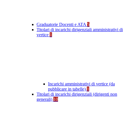
Graduatorie Docenti e ATA
5
Titolari di incarichi dirigenziali amministrativi di
vertice
1
Incarichi amministrativi di vertice (da
pubblicare in tabelle)
1
Titolari di incarichi dirigenziali (dirigenti non
generali)
10