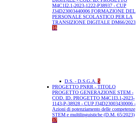
M4C1I2.1-2023-1222-P38937 - CUP
J34D23003440006 FORMAZIONE DEL
PERSONALE SCOLASTICO PER LA
TRANSIZIONE DIGITALE DM66/2023
16
D.S. - D.S.G.A.
5
PROGETTO PNRR - TITOLO
PROGETTO GENERAZIONE STEM -
COD. ID. PROGETTO M4C1I3.1-2023-
1143-P-38928 - CUP J34D23003430006 -
Azioni di potenziamento delle competenze
STEM e multilinguistiche (D.M. 65/2023)
37