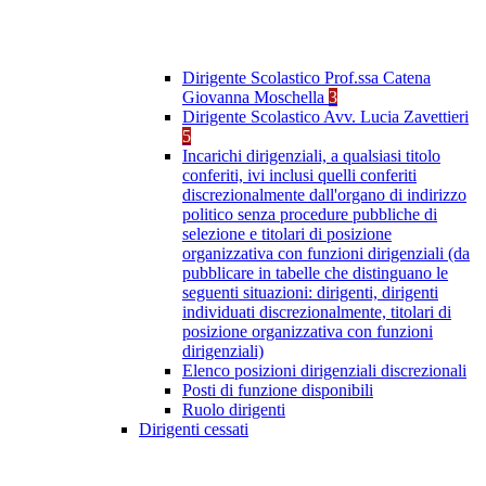
Dirigente Scolastico Prof.ssa Catena
Giovanna Moschella
3
Dirigente Scolastico Avv. Lucia Zavettieri
5
Incarichi dirigenziali, a qualsiasi titolo
conferiti, ivi inclusi quelli conferiti
discrezionalmente dall'organo di indirizzo
politico senza procedure pubbliche di
selezione e titolari di posizione
organizzativa con funzioni dirigenziali (da
pubblicare in tabelle che distinguano le
seguenti situazioni: dirigenti, dirigenti
individuati discrezionalmente, titolari di
posizione organizzativa con funzioni
dirigenziali)
Elenco posizioni dirigenziali discrezionali
Posti di funzione disponibili
Ruolo dirigenti
Dirigenti cessati