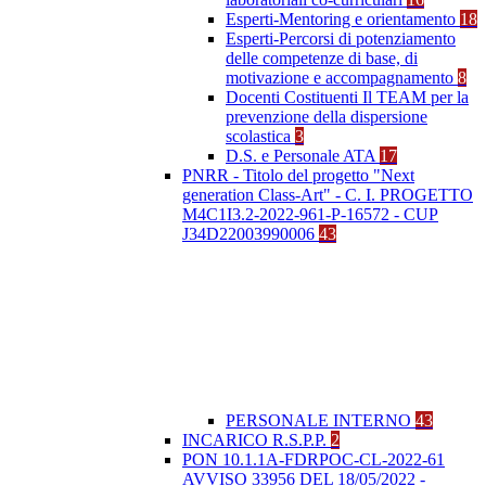
Esperti-Mentoring e orientamento
18
Esperti-Percorsi di potenziamento
delle competenze di base, di
motivazione e accompagnamento
8
Docenti Costituenti Il TEAM per la
prevenzione della dispersione
scolastica
3
D.S. e Personale ATA
17
PNRR - Titolo del progetto "Next
generation Class-Art" - C. I. PROGETTO
M4C1I3.2-2022-961-P-16572 - CUP
J34D22003990006
43
PERSONALE INTERNO
43
INCARICO R.S.P.P.
2
PON 10.1.1A-FDRPOC-CL-2022-61
AVVISO 33956 DEL 18/05/2022 -