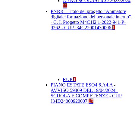
ANNO SCOLASTICO 2023/2024
11
PNRR - Titolo del progetto "Animatore
digitale: formazione del personale interno"
- C. I. Progetto M4C1I2.1-2022-941-P-
9262 - CUP J34C22001430006
1
RUP
1
PIANO ESTATE ESO4.6.A4.A -
AVVISO 59369 DEL 19/04/2024 -
SCUOLA E COMPETENZE - CUP
J34D24000920007
17