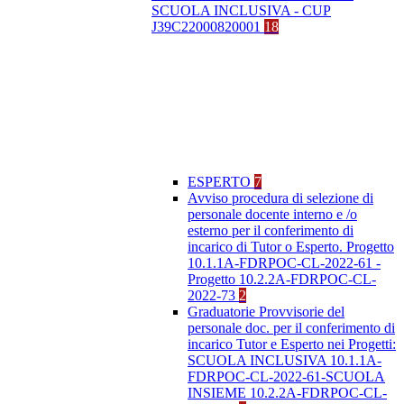
SCUOLA INCLUSIVA - CUP
J39C22000820001
18
ESPERTO
7
Avviso procedura di selezione di
personale docente interno e /o
esterno per il conferimento di
incarico di Tutor o Esperto. Progetto
10.1.1A-FDRPOC-CL-2022-61 -
Progetto 10.2.2A-FDRPOC-CL-
2022-73
2
Graduatorie Provvisorie del
personale doc. per il conferimento di
incarico Tutor e Esperto nei Progetti:
SCUOLA INCLUSIVA 10.1.1A-
FDRPOC-CL-2022-61-SCUOLA
INSIEME 10.2.2A-FDRPOC-CL-