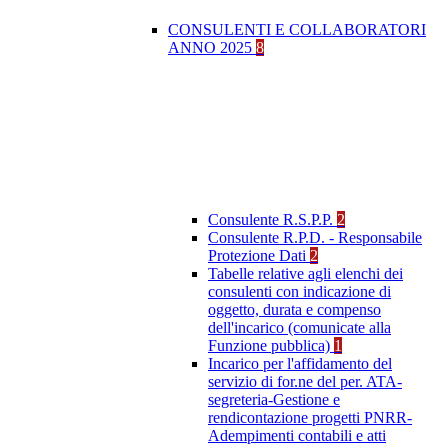
CONSULENTI E COLLABORATORI
ANNO 2025
8
Consulente R.S.P.P.
2
Consulente R.P.D. - Responsabile
Protezione Dati
2
Tabelle relative agli elenchi dei
consulenti con indicazione di
oggetto, durata e compenso
dell'incarico (comunicate alla
Funzione pubblica)
1
Incarico per l'affidamento del
servizio di for.ne del per. ATA-
segreteria-Gestione e
rendicontazione progetti PNRR-
Adempimenti contabili e atti