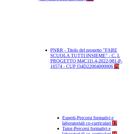
PNRR - Titolo del progetto "FARE
SCUOLA TUTTI INSIEME" - C. I.
PROGETTO M4C1I1.4-2022-981-P-
16574 - CUP J34D22004000006
79
Esperti-Percorsi formativi e
laboratoriali co-curriculari
17
Tutor-Percorsi formativi e
laboratoriali co-curriculari
16