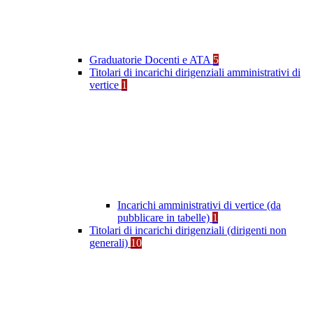
Graduatorie Docenti e ATA
5
Titolari di incarichi dirigenziali amministrativi di
vertice
1
Incarichi amministrativi di vertice (da
pubblicare in tabelle)
1
Titolari di incarichi dirigenziali (dirigenti non
generali)
10