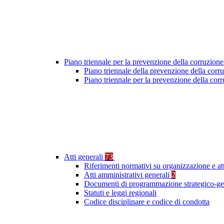
Piano triennale per la prevenzione della corruzione
Piano triennale della prevenzione della cor
Piano triennale per la prevenzione della co
Atti generali
73
Riferimenti normativi su organizzazione e at
Atti amministrativi generali
2
Documenti di programmazione strategico-ge
Statuti e leggi regionali
Codice disciplinare e codice di condotta