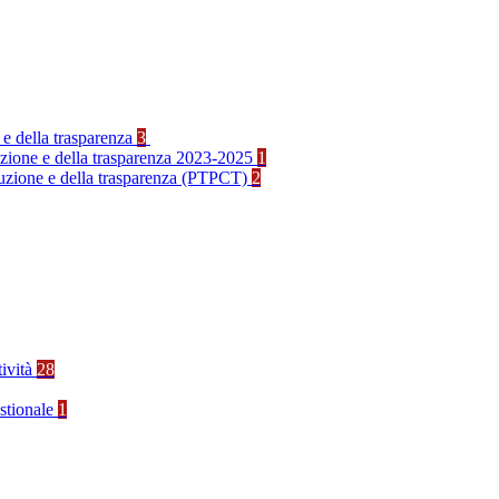
 e della trasparenza
3
ruzione e della trasparenza 2023-2025
1
rruzione e della trasparenza (PTPCT)
2
tività
28
stionale
1