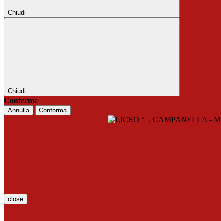
Chiudi
Chiudi
Conferma
Annulla
Conferma
close