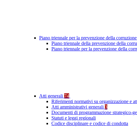
Piano triennale per la prevenzione della corruzione
Piano triennale della prevenzione della cor
Piano triennale per la prevenzione della co
Atti generali
74
Riferimenti normativi su organizzazione e at
Atti amministrativi generali
3
Documenti di programmazione strategico-ge
Statuti e leggi regionali
Codice disciplinare e codice di condotta