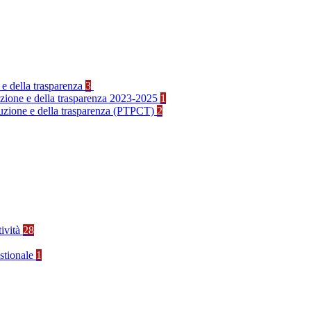
 e della trasparenza
3
ruzione e della trasparenza 2023-2025
1
rruzione e della trasparenza (PTPCT)
2
tività
28
stionale
1