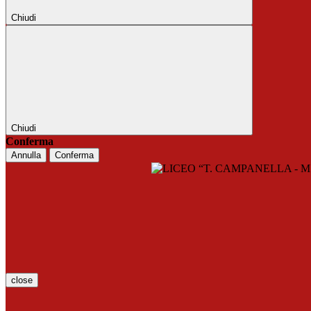
Chiudi
Chiudi
Conferma
Annulla
Conferma
close