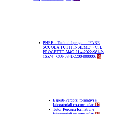
PNRR - Titolo del progetto "FARE
SCUOLA TUTTI INSIEME" - C. I.
PROGETTO M4C1I1.4-2022-981-P-
16574 - CUP J34D22004000006
79
Esperti-Percorsi formativi e
laboratoriali co-curriculari
17
Tutor-Percorsi formativi e
laboratoriali co-curriculari
16