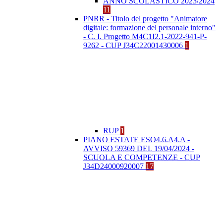
ANNO SCOLASTICO 2023/2024
11
PNRR - Titolo del progetto "Animatore
digitale: formazione del personale interno"
- C. I. Progetto M4C1I2.1-2022-941-P-
9262 - CUP J34C22001430006
1
RUP
1
PIANO ESTATE ESO4.6.A4.A -
AVVISO 59369 DEL 19/04/2024 -
SCUOLA E COMPETENZE - CUP
J34D24000920007
17