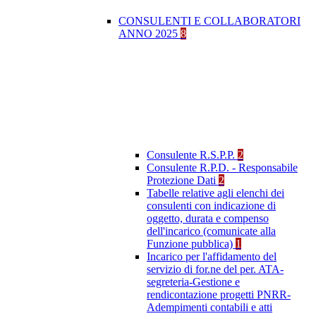
CONSULENTI E COLLABORATORI
ANNO 2025
8
Consulente R.S.P.P.
2
Consulente R.P.D. - Responsabile
Protezione Dati
2
Tabelle relative agli elenchi dei
consulenti con indicazione di
oggetto, durata e compenso
dell'incarico (comunicate alla
Funzione pubblica)
1
Incarico per l'affidamento del
servizio di for.ne del per. ATA-
segreteria-Gestione e
rendicontazione progetti PNRR-
Adempimenti contabili e atti