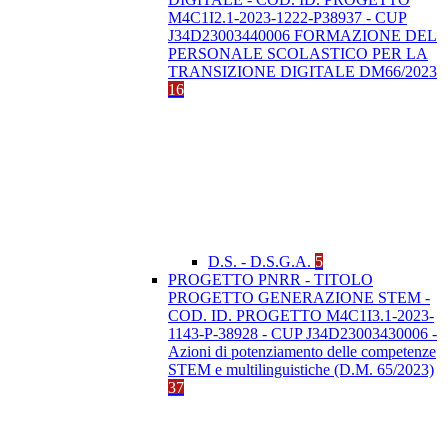
M4C1I2.1-2023-1222-P38937 - CUP
J34D23003440006 FORMAZIONE DEL
PERSONALE SCOLASTICO PER LA
TRANSIZIONE DIGITALE DM66/2023
16
D.S. - D.S.G.A.
5
PROGETTO PNRR - TITOLO
PROGETTO GENERAZIONE STEM -
COD. ID. PROGETTO M4C1I3.1-2023-
1143-P-38928 - CUP J34D23003430006 -
Azioni di potenziamento delle competenze
STEM e multilinguistiche (D.M. 65/2023)
37