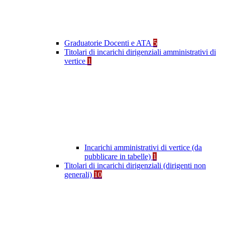
Graduatorie Docenti e ATA
5
Titolari di incarichi dirigenziali amministrativi di
vertice
1
Incarichi amministrativi di vertice (da
pubblicare in tabelle)
1
Titolari di incarichi dirigenziali (dirigenti non
generali)
10