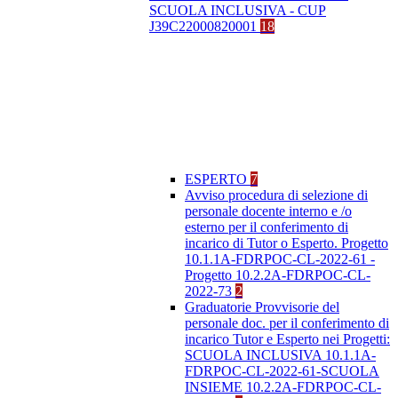
SCUOLA INCLUSIVA - CUP
J39C22000820001
18
ESPERTO
7
Avviso procedura di selezione di
personale docente interno e /o
esterno per il conferimento di
incarico di Tutor o Esperto. Progetto
10.1.1A-FDRPOC-CL-2022-61 -
Progetto 10.2.2A-FDRPOC-CL-
2022-73
2
Graduatorie Provvisorie del
personale doc. per il conferimento di
incarico Tutor e Esperto nei Progetti:
SCUOLA INCLUSIVA 10.1.1A-
FDRPOC-CL-2022-61-SCUOLA
INSIEME 10.2.2A-FDRPOC-CL-