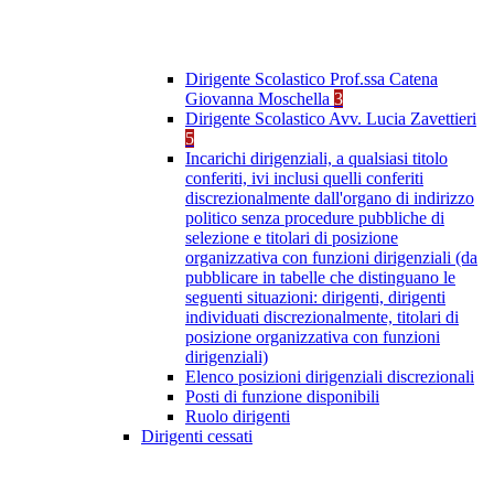
Dirigente Scolastico Prof.ssa Catena
Giovanna Moschella
3
Dirigente Scolastico Avv. Lucia Zavettieri
5
Incarichi dirigenziali, a qualsiasi titolo
conferiti, ivi inclusi quelli conferiti
discrezionalmente dall'organo di indirizzo
politico senza procedure pubbliche di
selezione e titolari di posizione
organizzativa con funzioni dirigenziali (da
pubblicare in tabelle che distinguano le
seguenti situazioni: dirigenti, dirigenti
individuati discrezionalmente, titolari di
posizione organizzativa con funzioni
dirigenziali)
Elenco posizioni dirigenziali discrezionali
Posti di funzione disponibili
Ruolo dirigenti
Dirigenti cessati