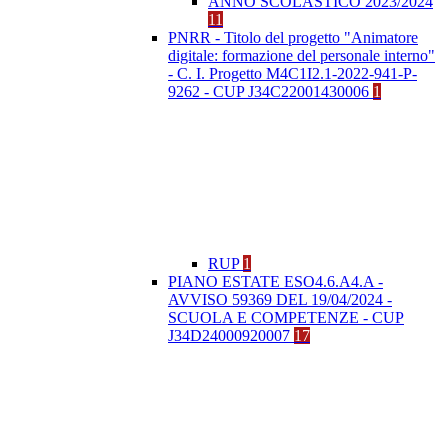
ANNO SCOLASTICO 2023/2024
11
PNRR - Titolo del progetto "Animatore
digitale: formazione del personale interno"
- C. I. Progetto M4C1I2.1-2022-941-P-
9262 - CUP J34C22001430006
1
RUP
1
PIANO ESTATE ESO4.6.A4.A -
AVVISO 59369 DEL 19/04/2024 -
SCUOLA E COMPETENZE - CUP
J34D24000920007
17