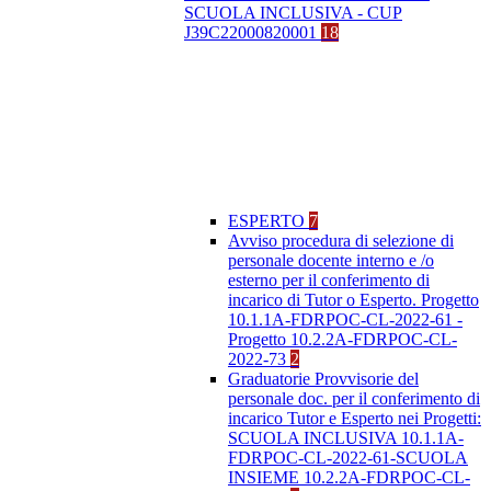
SCUOLA INCLUSIVA - CUP
J39C22000820001
18
ESPERTO
7
Avviso procedura di selezione di
personale docente interno e /o
esterno per il conferimento di
incarico di Tutor o Esperto. Progetto
10.1.1A-FDRPOC-CL-2022-61 -
Progetto 10.2.2A-FDRPOC-CL-
2022-73
2
Graduatorie Provvisorie del
personale doc. per il conferimento di
incarico Tutor e Esperto nei Progetti:
SCUOLA INCLUSIVA 10.1.1A-
FDRPOC-CL-2022-61-SCUOLA
INSIEME 10.2.2A-FDRPOC-CL-