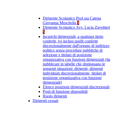
Dirigente Scolastico Prof.ssa Catena
Giovanna Moschella
3
Dirigente Scolastico Avv. Lucia Zavettieri
5
Incarichi dirigenziali, a qualsiasi titolo
conferiti, ivi inclusi quelli conferiti
discrezionalmente dall'organo di indirizzo
politico senza procedure pubbliche di
selezione e titolari di posizione
organizzativa con funzioni dirigenziali (da
pubblicare in tabelle che distinguano le
seguenti situazioni: dirigenti, dirigenti
individuati discrezionalmente, titolari di
posizione organizzativa con funzioni
dirigenziali)
Elenco posizioni dirigenziali discrezionali
Posti di funzione disponibili
Ruolo dirigenti
Dirigenti cessati