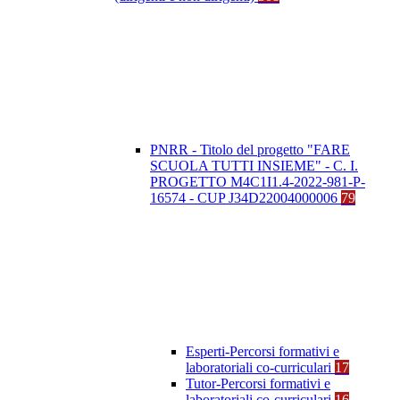
PNRR - Titolo del progetto "FARE
SCUOLA TUTTI INSIEME" - C. I.
PROGETTO M4C1I1.4-2022-981-P-
16574 - CUP J34D22004000006
79
Esperti-Percorsi formativi e
laboratoriali co-curriculari
17
Tutor-Percorsi formativi e
laboratoriali co-curriculari
16