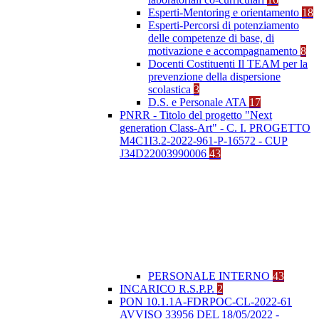
Esperti-Mentoring e orientamento
18
Esperti-Percorsi di potenziamento
delle competenze di base, di
motivazione e accompagnamento
8
Docenti Costituenti Il TEAM per la
prevenzione della dispersione
scolastica
3
D.S. e Personale ATA
17
PNRR - Titolo del progetto "Next
generation Class-Art" - C. I. PROGETTO
M4C1I3.2-2022-961-P-16572 - CUP
J34D22003990006
43
PERSONALE INTERNO
43
INCARICO R.S.P.P.
2
PON 10.1.1A-FDRPOC-CL-2022-61
AVVISO 33956 DEL 18/05/2022 -