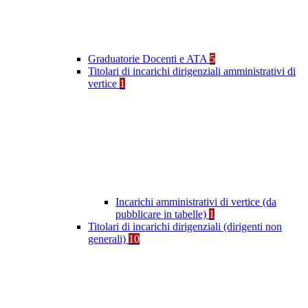
Graduatorie Docenti e ATA
5
Titolari di incarichi dirigenziali amministrativi di
vertice
1
Incarichi amministrativi di vertice (da
pubblicare in tabelle)
1
Titolari di incarichi dirigenziali (dirigenti non
generali)
10