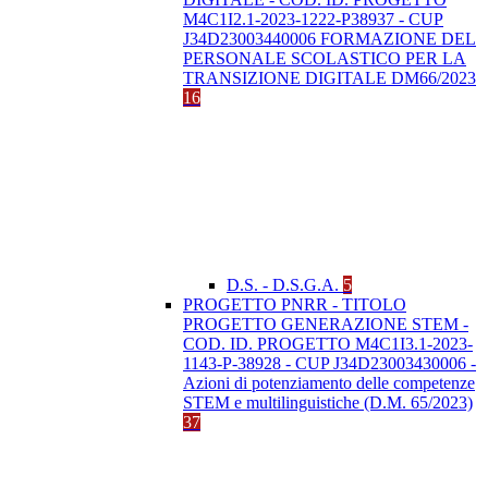
M4C1I2.1-2023-1222-P38937 - CUP
J34D23003440006 FORMAZIONE DEL
PERSONALE SCOLASTICO PER LA
TRANSIZIONE DIGITALE DM66/2023
16
D.S. - D.S.G.A.
5
PROGETTO PNRR - TITOLO
PROGETTO GENERAZIONE STEM -
COD. ID. PROGETTO M4C1I3.1-2023-
1143-P-38928 - CUP J34D23003430006 -
Azioni di potenziamento delle competenze
STEM e multilinguistiche (D.M. 65/2023)
37