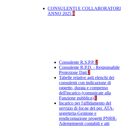
CONSULENTI E COLLABORATORI
ANNO 2025
8
Consulente R.S.P.P.
2
Consulente R.P.D. - Responsabile
Protezione Dati
2
Tabelle relative agli elenchi dei
consulenti con indicazione di
oggetto, durata e compenso
dell'incarico (comunicate alla
Funzione pubblica)
1
Incarico per l'affidamento del
servizio di for.ne del per. ATA-
segreteria-Gestione e
rendicontazione progetti PNRR-
Adempimenti contabili e atti