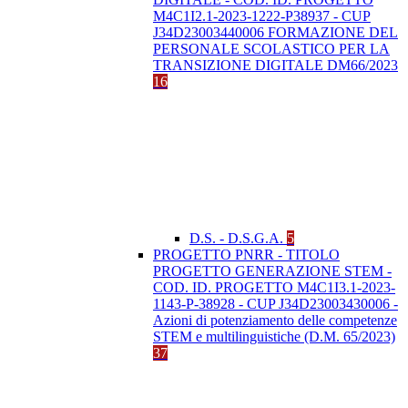
M4C1I2.1-2023-1222-P38937 - CUP
J34D23003440006 FORMAZIONE DEL
PERSONALE SCOLASTICO PER LA
TRANSIZIONE DIGITALE DM66/2023
16
D.S. - D.S.G.A.
5
PROGETTO PNRR - TITOLO
PROGETTO GENERAZIONE STEM -
COD. ID. PROGETTO M4C1I3.1-2023-
1143-P-38928 - CUP J34D23003430006 -
Azioni di potenziamento delle competenze
STEM e multilinguistiche (D.M. 65/2023)
37