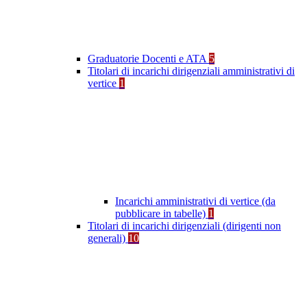
Graduatorie Docenti e ATA
5
Titolari di incarichi dirigenziali amministrativi di
vertice
1
Incarichi amministrativi di vertice (da
pubblicare in tabelle)
1
Titolari di incarichi dirigenziali (dirigenti non
generali)
10