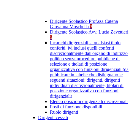
Dirigente Scolastico Prof.ssa Catena
Giovanna Moschella
3
Dirigente Scolastico Avv. Lucia Zavettieri
5
Incarichi dirigenziali, a qualsiasi titolo
conferiti, ivi inclusi quelli conferiti
discrezionalmente dall'organo di indirizzo
politico senza procedure pubbliche di
selezione e titolari di posizione
organizzativa con funzioni dirigenziali (da
pubblicare in tabelle che distinguano le
seguenti situazioni: dirigenti, dirigenti
individuati discrezionalmente, titolari di
posizione organizzativa con funzioni
dirigenziali)
Elenco posizioni dirigenziali discrezionali
Posti di funzione disponibili
Ruolo dirigenti
Dirigenti cessati