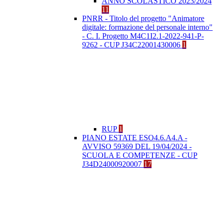
ANNO SCOLASTICO 2023/2024
11
PNRR - Titolo del progetto "Animatore
digitale: formazione del personale interno"
- C. I. Progetto M4C1I2.1-2022-941-P-
9262 - CUP J34C22001430006
1
RUP
1
PIANO ESTATE ESO4.6.A4.A -
AVVISO 59369 DEL 19/04/2024 -
SCUOLA E COMPETENZE - CUP
J34D24000920007
17