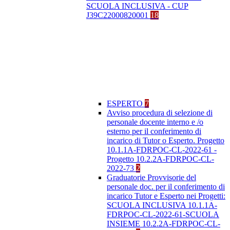
SCUOLA INCLUSIVA - CUP
J39C22000820001
18
ESPERTO
7
Avviso procedura di selezione di
personale docente interno e /o
esterno per il conferimento di
incarico di Tutor o Esperto. Progetto
10.1.1A-FDRPOC-CL-2022-61 -
Progetto 10.2.2A-FDRPOC-CL-
2022-73
2
Graduatorie Provvisorie del
personale doc. per il conferimento di
incarico Tutor e Esperto nei Progetti:
SCUOLA INCLUSIVA 10.1.1A-
FDRPOC-CL-2022-61-SCUOLA
INSIEME 10.2.2A-FDRPOC-CL-