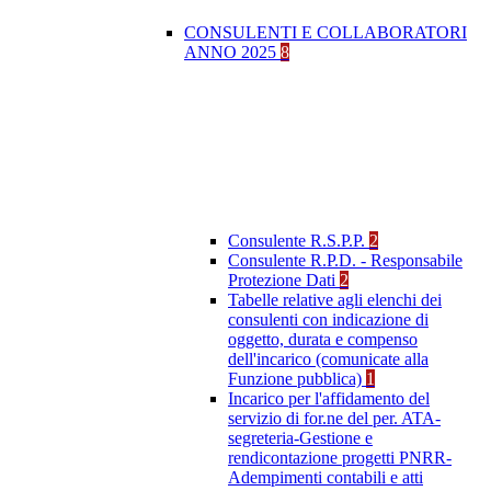
CONSULENTI E COLLABORATORI
ANNO 2025
8
Consulente R.S.P.P.
2
Consulente R.P.D. - Responsabile
Protezione Dati
2
Tabelle relative agli elenchi dei
consulenti con indicazione di
oggetto, durata e compenso
dell'incarico (comunicate alla
Funzione pubblica)
1
Incarico per l'affidamento del
servizio di for.ne del per. ATA-
segreteria-Gestione e
rendicontazione progetti PNRR-
Adempimenti contabili e atti