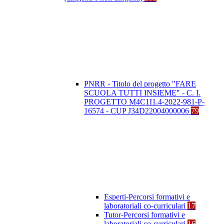
PNRR - Titolo del progetto "FARE
SCUOLA TUTTI INSIEME" - C. I.
PROGETTO M4C1I1.4-2022-981-P-
16574 - CUP J34D22004000006
79
Esperti-Percorsi formativi e
laboratoriali co-curriculari
17
Tutor-Percorsi formativi e
laboratoriali co-curriculari
16