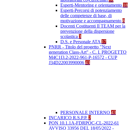
Esperti-Mentoring e orientamento
18
Esperti-Percorsi di potenziamento
delle competenze di base, di
motivazione e accompagnamento
8
Docenti Costituenti Il TEAM per la
prevenzione della dispersione
scolastica
3
D.S. e Personale ATA
17
PNRR - Titolo del progetto "Next
generation Class-Art" - C. I. PROGETTO
M4C1I3.2-2022-961-P-16572 - CUP
J34D22003990006
43
PERSONALE INTERNO
43
INCARICO R.S.P.P.
2
PON 10.1.1A-FDRPOC-CL-2022-61
AVVISO 33956 DEL 18/05/2022 -