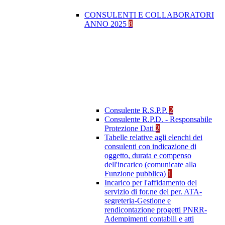
CONSULENTI E COLLABORATORI
ANNO 2025
8
Consulente R.S.P.P.
2
Consulente R.P.D. - Responsabile
Protezione Dati
2
Tabelle relative agli elenchi dei
consulenti con indicazione di
oggetto, durata e compenso
dell'incarico (comunicate alla
Funzione pubblica)
1
Incarico per l'affidamento del
servizio di for.ne del per. ATA-
segreteria-Gestione e
rendicontazione progetti PNRR-
Adempimenti contabili e atti