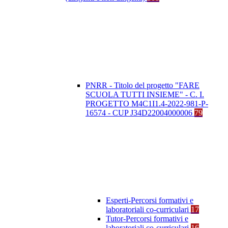
PNRR - Titolo del progetto "FARE
SCUOLA TUTTI INSIEME" - C. I.
PROGETTO M4C1I1.4-2022-981-P-
16574 - CUP J34D22004000006
79
Esperti-Percorsi formativi e
laboratoriali co-curriculari
17
Tutor-Percorsi formativi e
laboratoriali co-curriculari
16