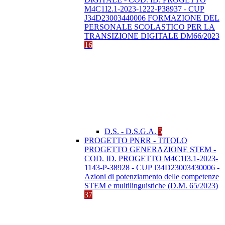
M4C1I2.1-2023-1222-P38937 - CUP
J34D23003440006 FORMAZIONE DEL
PERSONALE SCOLASTICO PER LA
TRANSIZIONE DIGITALE DM66/2023
16
D.S. - D.S.G.A.
5
PROGETTO PNRR - TITOLO
PROGETTO GENERAZIONE STEM -
COD. ID. PROGETTO M4C1I3.1-2023-
1143-P-38928 - CUP J34D23003430006 -
Azioni di potenziamento delle competenze
STEM e multilinguistiche (D.M. 65/2023)
37