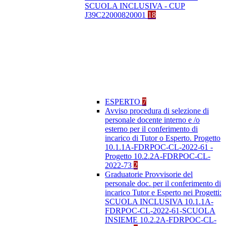
SCUOLA INCLUSIVA - CUP
J39C22000820001
18
ESPERTO
7
Avviso procedura di selezione di
personale docente interno e /o
esterno per il conferimento di
incarico di Tutor o Esperto. Progetto
10.1.1A-FDRPOC-CL-2022-61 -
Progetto 10.2.2A-FDRPOC-CL-
2022-73
2
Graduatorie Provvisorie del
personale doc. per il conferimento di
incarico Tutor e Esperto nei Progetti:
SCUOLA INCLUSIVA 10.1.1A-
FDRPOC-CL-2022-61-SCUOLA
INSIEME 10.2.2A-FDRPOC-CL-