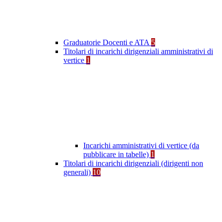
Graduatorie Docenti e ATA
5
Titolari di incarichi dirigenziali amministrativi di
vertice
1
Incarichi amministrativi di vertice (da
pubblicare in tabelle)
1
Titolari di incarichi dirigenziali (dirigenti non
generali)
10