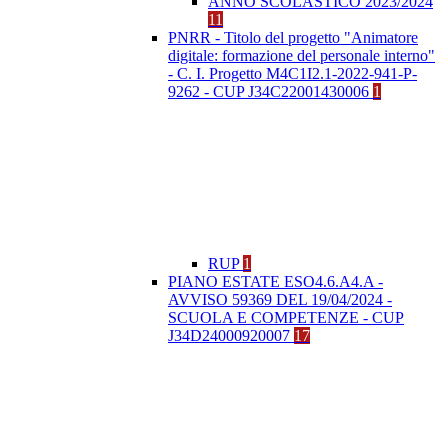
ANNO SCOLASTICO 2023/2024
11
PNRR - Titolo del progetto "Animatore
digitale: formazione del personale interno"
- C. I. Progetto M4C1I2.1-2022-941-P-
9262 - CUP J34C22001430006
1
RUP
1
PIANO ESTATE ESO4.6.A4.A -
AVVISO 59369 DEL 19/04/2024 -
SCUOLA E COMPETENZE - CUP
J34D24000920007
17