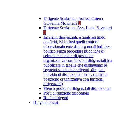
Dirigente Scolastico Prof.ssa Catena
Giovanna Moschella
3
Dirigente Scolastico Avv. Lucia Zavettieri
5
Incarichi dirigenziali, a qualsiasi titolo
conferiti, ivi inclusi quelli conferiti
discrezionalmente dall'organo di indirizzo
politico senza procedure pubbliche di
selezione e titolari di posizione
organizzativa con funzioni dirigenziali (da
pubblicare in tabelle che distinguano le
seguenti situazioni: dirigenti, dirigenti
individuati discrezionalmente, titolari di
posizione organizzativa con funzioni
dirigenziali)
Elenco posizioni dirigenziali discrezionali
Posti di funzione disponibili
Ruolo dirigenti
Dirigenti cessati