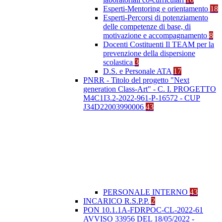
Esperti-Mentoring e orientamento
18
Esperti-Percorsi di potenziamento
delle competenze di base, di
motivazione e accompagnamento
8
Docenti Costituenti Il TEAM per la
prevenzione della dispersione
scolastica
3
D.S. e Personale ATA
17
PNRR - Titolo del progetto "Next
generation Class-Art" - C. I. PROGETTO
M4C1I3.2-2022-961-P-16572 - CUP
J34D22003990006
43
PERSONALE INTERNO
43
INCARICO R.S.P.P.
2
PON 10.1.1A-FDRPOC-CL-2022-61
AVVISO 33956 DEL 18/05/2022 -