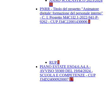
ANNO SCOLASTICO 2023/2024
11
PNRR - Titolo del progetto "Animatore
digitale: formazione del personale interno"
- C. I. Progetto M4C1I2.1-2022-941-P-
9262 - CUP J34C22001430006
1
RUP
1
PIANO ESTATE ESO4.6.A4.A -
AVVISO 59369 DEL 19/04/2024 -
SCUOLA E COMPETENZE - CUP
J34D24000920007
17