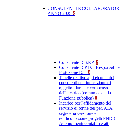
CONSULENTI E COLLABORATORI
ANNO 2025
8
Consulente R.S.P.P.
2
Consulente R.P.D. - Responsabile
Protezione Dati
2
Tabelle relative agli elenchi dei
consulenti con indicazione di
oggetto, durata e compenso
dell'incarico (comunicate alla
Funzione pubblica)
1
Incarico per l'affidamento del
servizio di for.ne del per. ATA-
segreteria-Gestione e
rendicontazione progetti PNRR-
Adempimenti contabili e atti