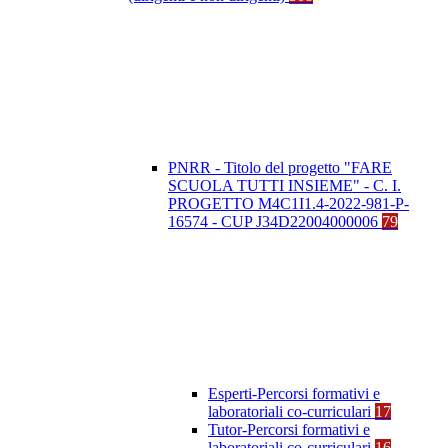
PNRR - Titolo del progetto "FARE
SCUOLA TUTTI INSIEME" - C. I.
PROGETTO M4C1I1.4-2022-981-P-
16574 - CUP J34D22004000006
79
Esperti-Percorsi formativi e
laboratoriali co-curriculari
17
Tutor-Percorsi formativi e
laboratoriali co-curriculari
16