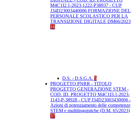
M4C1I2.1-2023-1222-P38937 - CUP
J34D23003440006 FORMAZIONE DEL
PERSONALE SCOLASTICO PER LA
TRANSIZIONE DIGITALE DM66/2023
16
D.S. - D.S.G.A.
5
PROGETTO PNRR - TITOLO
PROGETTO GENERAZIONE STEM -
COD. ID. PROGETTO M4C1I3.1-2023-
1143-P-38928 - CUP J34D23003430006 -
Azioni di potenziamento delle competenze
STEM e multilinguistiche (D.M. 65/2023)
37