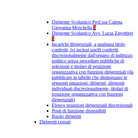
Dirigente Scolastico Prof.ssa Catena
Giovanna Moschella
3
Dirigente Scolastico Avv. Lucia Zavettieri
5
Incarichi dirigenziali, a qualsiasi titolo
conferiti, ivi inclusi quelli conferiti
discrezionalmente dall'organo di indirizzo
politico senza procedure pubbliche di
selezione e titolari di posizione
organizzativa con funzioni dirigenziali (da
pubblicare in tabelle che distinguano le
seguenti situazioni: dirigenti, dirigenti
individuati discrezionalmente, titolari di
posizione organizzativa con funzioni
dirigenziali)
Elenco posizioni dirigenziali discrezionali
Posti di funzione disponibili
Ruolo dirigenti
Dirigenti cessati