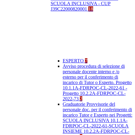
SCUOLA INCLUSIVA - CUP
J39C22000820001
18
ESPERTO
7
Avviso procedura di selezione di
personale docente interno e /o
esterno per il conferimento di
incarico di Tutor o Esperto. Progetto
10.1.1A-FDRPOC-CL-2022-61 -
Progetto 10.2.2A-FDRPOC-CL-
2022-73
2
Graduatorie Provvisorie del
personale doc. per il conferimento di
incarico Tutor e Esperto nei Progetti:
SCUOLA INCLUSIVA 10.1.1A-
FDRPOC-CL-2022-61-SCUOLA
INSIEME 10.2.2A-FDRPOC-CL-