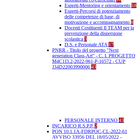
Esperti-Mentoring e orientamento
18
Esperti-Percorsi di potenziamento
delle competenze di base, di
motivazione e accompagnamento
8
Docenti Costituenti Il TEAM per la
prevenzione della dispersione
scolastica
3
D.S. e Personale ATA
17
PNRR - Titolo del progetto "Next
generation Class-Art" - C. I. PROGETTO
M4C1I3.2-2022-961-P-16572 - CUP
J34D22003990006
43
PERSONALE INTERNO
43
INCARICO R.S.P.P.
2
PON 10.1.1A-FDRPOC-CL-2022-61
AVVISO 33956 DEL 18/05/2022 -