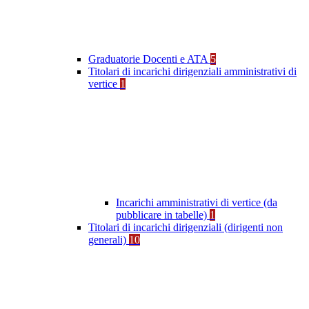
Graduatorie Docenti e ATA
5
Titolari di incarichi dirigenziali amministrativi di
vertice
1
Incarichi amministrativi di vertice (da
pubblicare in tabelle)
1
Titolari di incarichi dirigenziali (dirigenti non
generali)
10