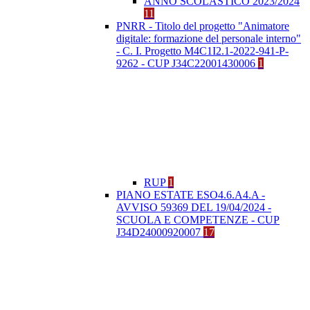
ANNO SCOLASTICO 2023/2024
11
PNRR - Titolo del progetto "Animatore
digitale: formazione del personale interno"
- C. I. Progetto M4C1I2.1-2022-941-P-
9262 - CUP J34C22001430006
1
RUP
1
PIANO ESTATE ESO4.6.A4.A -
AVVISO 59369 DEL 19/04/2024 -
SCUOLA E COMPETENZE - CUP
J34D24000920007
17