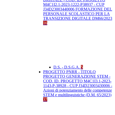
M4C1I2.1-2023-1222-P38937 - CUP
J34D23003440006 FORMAZIONE DEL
PERSONALE SCOLASTICO PER LA
TRANSIZIONE DIGITALE DM66/2023
16
D.S. - D.S.G.A.
5
PROGETTO PNRR - TITOLO
PROGETTO GENERAZIONE STEM -
COD. ID. PROGETTO M4C1I3.1-2023-
1143-P-38928 - CUP J34D23003430006 -
Azioni di potenziamento delle competenze
STEM e multilinguistiche (D.M. 65/2023)
37