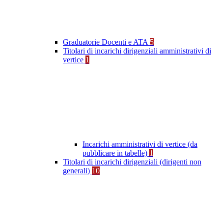
Graduatorie Docenti e ATA
5
Titolari di incarichi dirigenziali amministrativi di
vertice
1
Incarichi amministrativi di vertice (da
pubblicare in tabelle)
1
Titolari di incarichi dirigenziali (dirigenti non
generali)
10