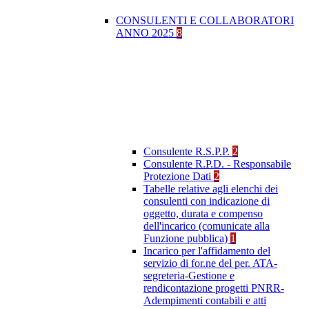
CONSULENTI E COLLABORATORI
ANNO 2025
8
Consulente R.S.P.P.
2
Consulente R.P.D. - Responsabile
Protezione Dati
2
Tabelle relative agli elenchi dei
consulenti con indicazione di
oggetto, durata e compenso
dell'incarico (comunicate alla
Funzione pubblica)
1
Incarico per l'affidamento del
servizio di for.ne del per. ATA-
segreteria-Gestione e
rendicontazione progetti PNRR-
Adempimenti contabili e atti