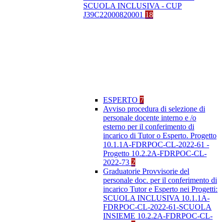
SCUOLA INCLUSIVA - CUP
J39C22000820001
18
ESPERTO
7
Avviso procedura di selezione di
personale docente interno e /o
esterno per il conferimento di
incarico di Tutor o Esperto. Progetto
10.1.1A-FDRPOC-CL-2022-61 -
Progetto 10.2.2A-FDRPOC-CL-
2022-73
2
Graduatorie Provvisorie del
personale doc. per il conferimento di
incarico Tutor e Esperto nei Progetti:
SCUOLA INCLUSIVA 10.1.1A-
FDRPOC-CL-2022-61-SCUOLA
INSIEME 10.2.2A-FDRPOC-CL-