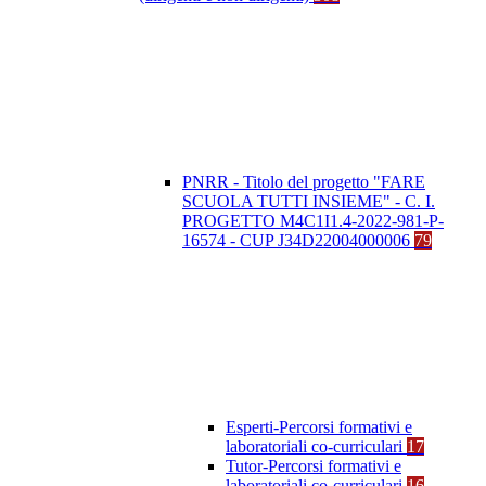
PNRR - Titolo del progetto "FARE
SCUOLA TUTTI INSIEME" - C. I.
PROGETTO M4C1I1.4-2022-981-P-
16574 - CUP J34D22004000006
79
Esperti-Percorsi formativi e
laboratoriali co-curriculari
17
Tutor-Percorsi formativi e
laboratoriali co-curriculari
16