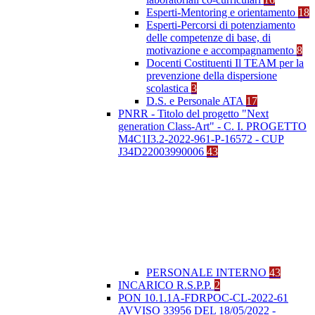
Esperti-Mentoring e orientamento
18
Esperti-Percorsi di potenziamento
delle competenze di base, di
motivazione e accompagnamento
8
Docenti Costituenti Il TEAM per la
prevenzione della dispersione
scolastica
3
D.S. e Personale ATA
17
PNRR - Titolo del progetto "Next
generation Class-Art" - C. I. PROGETTO
M4C1I3.2-2022-961-P-16572 - CUP
J34D22003990006
43
PERSONALE INTERNO
43
INCARICO R.S.P.P.
2
PON 10.1.1A-FDRPOC-CL-2022-61
AVVISO 33956 DEL 18/05/2022 -