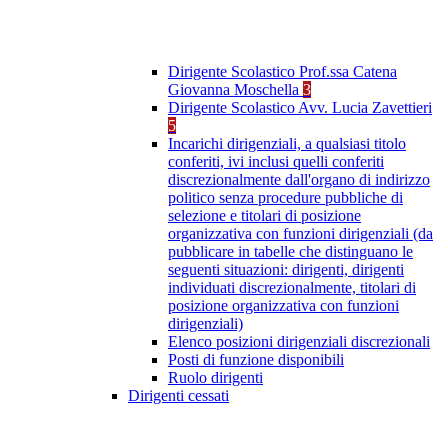
Dirigente Scolastico Prof.ssa Catena
Giovanna Moschella
3
Dirigente Scolastico Avv. Lucia Zavettieri
5
Incarichi dirigenziali, a qualsiasi titolo
conferiti, ivi inclusi quelli conferiti
discrezionalmente dall'organo di indirizzo
politico senza procedure pubbliche di
selezione e titolari di posizione
organizzativa con funzioni dirigenziali (da
pubblicare in tabelle che distinguano le
seguenti situazioni: dirigenti, dirigenti
individuati discrezionalmente, titolari di
posizione organizzativa con funzioni
dirigenziali)
Elenco posizioni dirigenziali discrezionali
Posti di funzione disponibili
Ruolo dirigenti
Dirigenti cessati