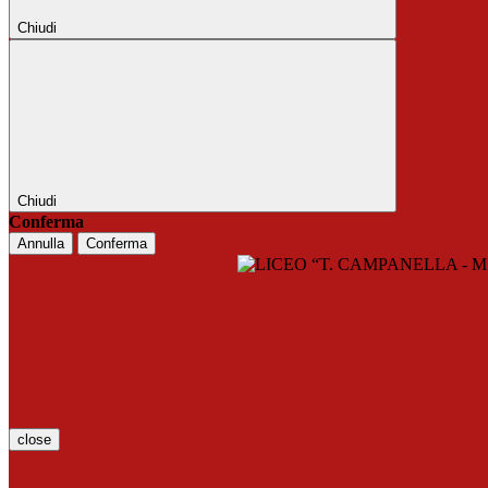
Chiudi
Chiudi
Conferma
Annulla
Conferma
close