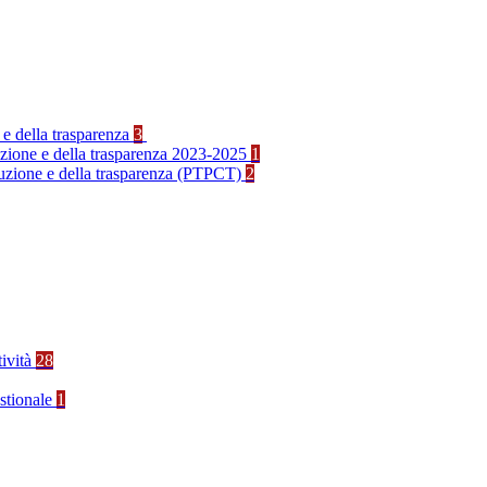
 e della trasparenza
3
ruzione e della trasparenza 2023-2025
1
rruzione e della trasparenza (PTPCT)
2
tività
28
stionale
1