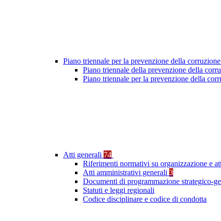
Piano triennale per la prevenzione della corruzione
Piano triennale della prevenzione della cor
Piano triennale per la prevenzione della co
Atti generali
74
Riferimenti normativi su organizzazione e at
Atti amministrativi generali
3
Documenti di programmazione strategico-ge
Statuti e leggi regionali
Codice disciplinare e codice di condotta