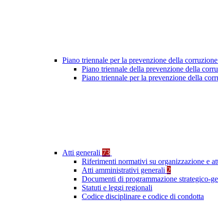
Piano triennale per la prevenzione della corruzione
Piano triennale della prevenzione della cor
Piano triennale per la prevenzione della co
Atti generali
73
Riferimenti normativi su organizzazione e at
Atti amministrativi generali
2
Documenti di programmazione strategico-ge
Statuti e leggi regionali
Codice disciplinare e codice di condotta