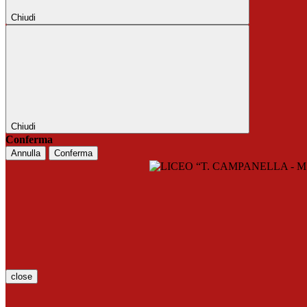
Chiudi
Chiudi
Conferma
Annulla
Conferma
close