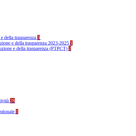
 e della trasparenza
3
ruzione e della trasparenza 2023-2025
1
rruzione e della trasparenza (PTPCT)
2
tività
28
stionale
1