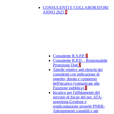
CONSULENTI E COLLABORATORI
ANNO 2025
8
Consulente R.S.P.P.
2
Consulente R.P.D. - Responsabile
Protezione Dati
2
Tabelle relative agli elenchi dei
consulenti con indicazione di
oggetto, durata e compenso
dell'incarico (comunicate alla
Funzione pubblica)
1
Incarico per l'affidamento del
servizio di for.ne del per. ATA-
segreteria-Gestione e
rendicontazione progetti PNRR-
Adempimenti contabili e atti