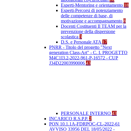
Esperti-Mentoring e orientamento
18
Esperti-Percorsi di potenziamento
delle competenze di base, di
motivazione e accompagnamento
8
Docenti Costituenti Il TEAM per la
prevenzione della dispersione
scolastica
3
D.S. e Personale ATA
17
PNRR - Titolo del progetto "Next
generation Class-Art" - C. I. PROGETTO
M4C1I3.2-2022-961-P-16572 - CUP
J34D22003990006
43
PERSONALE INTERNO
43
INCARICO R.S.P.P.
2
PON 10.1.1A-FDRPOC-CL-2022-61
AVVISO 33956 DEL 18/05/2022 -