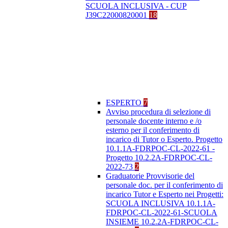
SCUOLA INCLUSIVA - CUP
J39C22000820001
18
ESPERTO
7
Avviso procedura di selezione di
personale docente interno e /o
esterno per il conferimento di
incarico di Tutor o Esperto. Progetto
10.1.1A-FDRPOC-CL-2022-61 -
Progetto 10.2.2A-FDRPOC-CL-
2022-73
2
Graduatorie Provvisorie del
personale doc. per il conferimento di
incarico Tutor e Esperto nei Progetti:
SCUOLA INCLUSIVA 10.1.1A-
FDRPOC-CL-2022-61-SCUOLA
INSIEME 10.2.2A-FDRPOC-CL-