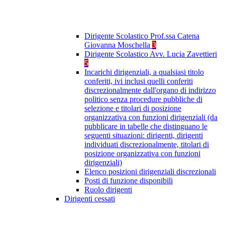
Dirigente Scolastico Prof.ssa Catena
Giovanna Moschella
3
Dirigente Scolastico Avv. Lucia Zavettieri
5
Incarichi dirigenziali, a qualsiasi titolo
conferiti, ivi inclusi quelli conferiti
discrezionalmente dall'organo di indirizzo
politico senza procedure pubbliche di
selezione e titolari di posizione
organizzativa con funzioni dirigenziali (da
pubblicare in tabelle che distinguano le
seguenti situazioni: dirigenti, dirigenti
individuati discrezionalmente, titolari di
posizione organizzativa con funzioni
dirigenziali)
Elenco posizioni dirigenziali discrezionali
Posti di funzione disponibili
Ruolo dirigenti
Dirigenti cessati