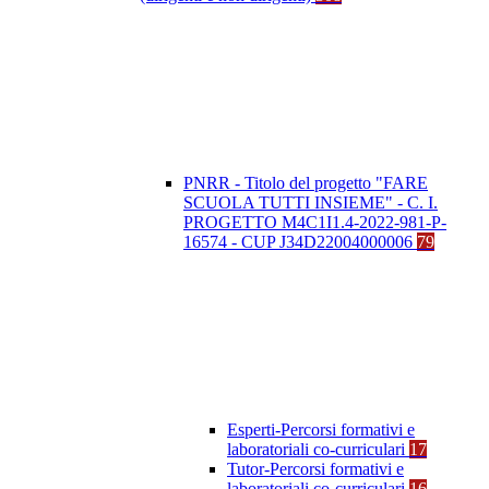
PNRR - Titolo del progetto "FARE
SCUOLA TUTTI INSIEME" - C. I.
PROGETTO M4C1I1.4-2022-981-P-
16574 - CUP J34D22004000006
79
Esperti-Percorsi formativi e
laboratoriali co-curriculari
17
Tutor-Percorsi formativi e
laboratoriali co-curriculari
16