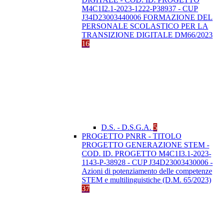
M4C1I2.1-2023-1222-P38937 - CUP
J34D23003440006 FORMAZIONE DEL
PERSONALE SCOLASTICO PER LA
TRANSIZIONE DIGITALE DM66/2023
16
D.S. - D.S.G.A.
5
PROGETTO PNRR - TITOLO
PROGETTO GENERAZIONE STEM -
COD. ID. PROGETTO M4C1I3.1-2023-
1143-P-38928 - CUP J34D23003430006 -
Azioni di potenziamento delle competenze
STEM e multilinguistiche (D.M. 65/2023)
37