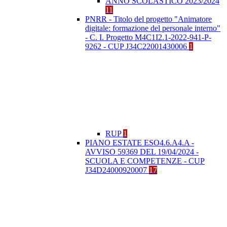
ANNO SCOLASTICO 2023/2024
11
PNRR - Titolo del progetto "Animatore
digitale: formazione del personale interno"
- C. I. Progetto M4C1I2.1-2022-941-P-
9262 - CUP J34C22001430006
1
RUP
1
PIANO ESTATE ESO4.6.A4.A -
AVVISO 59369 DEL 19/04/2024 -
SCUOLA E COMPETENZE - CUP
J34D24000920007
17