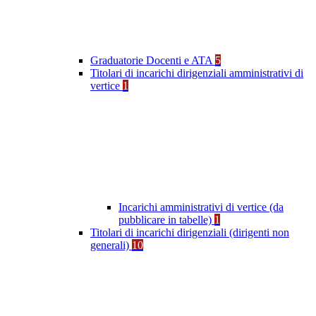
Graduatorie Docenti e ATA
5
Titolari di incarichi dirigenziali amministrativi di
vertice
1
Incarichi amministrativi di vertice (da
pubblicare in tabelle)
1
Titolari di incarichi dirigenziali (dirigenti non
generali)
10