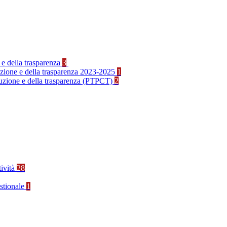
 e della trasparenza
3
ruzione e della trasparenza 2023-2025
1
rruzione e della trasparenza (PTPCT)
2
tività
28
stionale
1