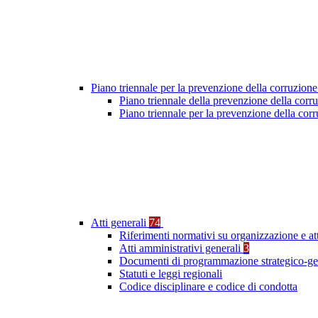
Piano triennale per la prevenzione della corruzione
Piano triennale della prevenzione della cor
Piano triennale per la prevenzione della co
Atti generali
74
Riferimenti normativi su organizzazione e at
Atti amministrativi generali
3
Documenti di programmazione strategico-ge
Statuti e leggi regionali
Codice disciplinare e codice di condotta