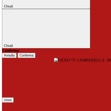
Chiudi
Chiudi
Conferma
Annulla
Conferma
close