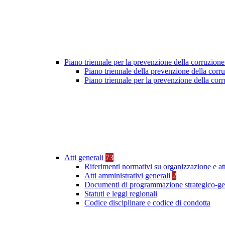
Piano triennale per la prevenzione della corruzione
Piano triennale della prevenzione della cor
Piano triennale per la prevenzione della co
Atti generali
73
Riferimenti normativi su organizzazione e at
Atti amministrativi generali
2
Documenti di programmazione strategico-ge
Statuti e leggi regionali
Codice disciplinare e codice di condotta