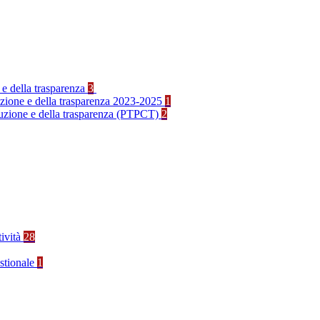
 e della trasparenza
3
ruzione e della trasparenza 2023-2025
1
rruzione e della trasparenza (PTPCT)
2
tività
28
stionale
1