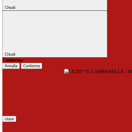
Chiudi
Chiudi
Conferma
Annulla
Conferma
close