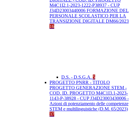
M4C1I2.1-2023-1222-P38937 - CUP
J34D23003440006 FORMAZIONE DEL
PERSONALE SCOLASTICO PER LA
TRANSIZIONE DIGITALE DM66/2023
16
D.S. - D.S.G.A.
5
PROGETTO PNRR - TITOLO
PROGETTO GENERAZIONE STEM -
COD. ID. PROGETTO M4C1I3.1-2023-
1143-P-38928 - CUP J34D23003430006 -
Azioni di potenziamento delle competenze
STEM e multilinguistiche (D.M. 65/2023)
37