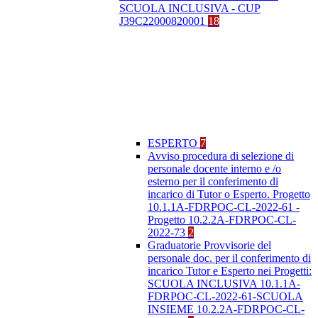
SCUOLA INCLUSIVA - CUP
J39C22000820001
18
ESPERTO
7
Avviso procedura di selezione di
personale docente interno e /o
esterno per il conferimento di
incarico di Tutor o Esperto. Progetto
10.1.1A-FDRPOC-CL-2022-61 -
Progetto 10.2.2A-FDRPOC-CL-
2022-73
2
Graduatorie Provvisorie del
personale doc. per il conferimento di
incarico Tutor e Esperto nei Progetti:
SCUOLA INCLUSIVA 10.1.1A-
FDRPOC-CL-2022-61-SCUOLA
INSIEME 10.2.2A-FDRPOC-CL-