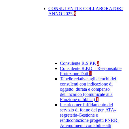
CONSULENTI E COLLABORATORI
ANNO 2025
8
Consulente R.S.P.P.
2
Consulente R.P.D. - Responsabile
Protezione Dati
2
Tabelle relative agli elenchi dei
consulenti con indicazione di
oggetto, durata e compenso
dell'incarico (comunicate alla
Funzione pubblica)
1
Incarico per l'affidamento del
servizio di for.ne del per. ATA-
segreteria-Gestione e
rendicontazione progetti PNRR-
Adempimenti contabili e atti