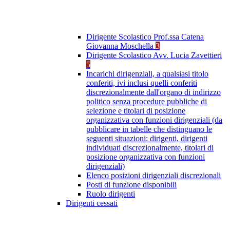
Dirigente Scolastico Prof.ssa Catena
Giovanna Moschella
3
Dirigente Scolastico Avv. Lucia Zavettieri
5
Incarichi dirigenziali, a qualsiasi titolo
conferiti, ivi inclusi quelli conferiti
discrezionalmente dall'organo di indirizzo
politico senza procedure pubbliche di
selezione e titolari di posizione
organizzativa con funzioni dirigenziali (da
pubblicare in tabelle che distinguano le
seguenti situazioni: dirigenti, dirigenti
individuati discrezionalmente, titolari di
posizione organizzativa con funzioni
dirigenziali)
Elenco posizioni dirigenziali discrezionali
Posti di funzione disponibili
Ruolo dirigenti
Dirigenti cessati