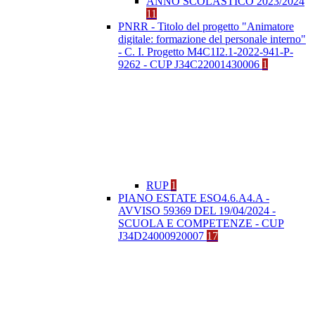
ANNO SCOLASTICO 2023/2024
11
PNRR - Titolo del progetto "Animatore
digitale: formazione del personale interno"
- C. I. Progetto M4C1I2.1-2022-941-P-
9262 - CUP J34C22001430006
1
RUP
1
PIANO ESTATE ESO4.6.A4.A -
AVVISO 59369 DEL 19/04/2024 -
SCUOLA E COMPETENZE - CUP
J34D24000920007
17