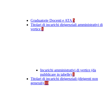
Graduatorie Docenti e ATA
5
Titolari di incarichi dirigenziali amministrativi di
vertice
1
Incarichi amministrativi di vertice (da
pubblicare in tabelle)
1
Titolari di incarichi dirigenziali (dirigenti non
generali)
10