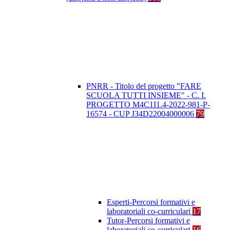
PNRR - Titolo del progetto "FARE
SCUOLA TUTTI INSIEME" - C. I.
PROGETTO M4C1I1.4-2022-981-P-
16574 - CUP J34D22004000006
79
Esperti-Percorsi formativi e
laboratoriali co-curriculari
17
Tutor-Percorsi formativi e
laboratoriali co-curriculari
16