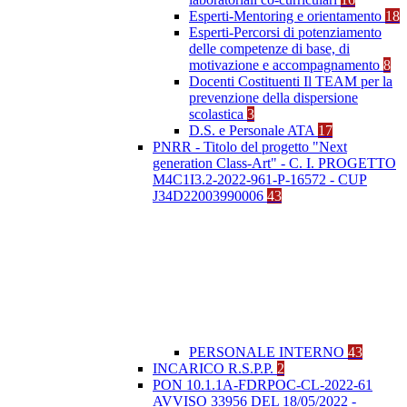
Esperti-Mentoring e orientamento
18
Esperti-Percorsi di potenziamento
delle competenze di base, di
motivazione e accompagnamento
8
Docenti Costituenti Il TEAM per la
prevenzione della dispersione
scolastica
3
D.S. e Personale ATA
17
PNRR - Titolo del progetto "Next
generation Class-Art" - C. I. PROGETTO
M4C1I3.2-2022-961-P-16572 - CUP
J34D22003990006
43
PERSONALE INTERNO
43
INCARICO R.S.P.P.
2
PON 10.1.1A-FDRPOC-CL-2022-61
AVVISO 33956 DEL 18/05/2022 -