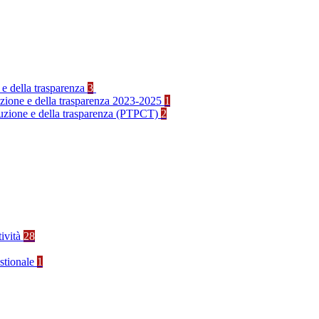
 e della trasparenza
3
ruzione e della trasparenza 2023-2025
1
rruzione e della trasparenza (PTPCT)
2
tività
28
stionale
1