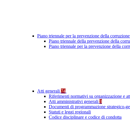
Piano triennale per la prevenzione della corruzione
Piano triennale della prevenzione della cor
Piano triennale per la prevenzione della co
Atti generali
74
Riferimenti normativi su organizzazione e at
Atti amministrativi generali
3
Documenti di programmazione strategico-ge
Statuti e leggi regionali
Codice disciplinare e codice di condotta