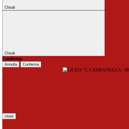
Chiudi
Chiudi
Conferma
Annulla
Conferma
close