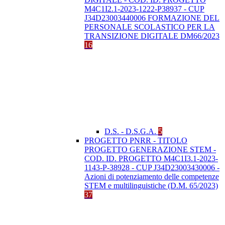
M4C1I2.1-2023-1222-P38937 - CUP
J34D23003440006 FORMAZIONE DEL
PERSONALE SCOLASTICO PER LA
TRANSIZIONE DIGITALE DM66/2023
16
D.S. - D.S.G.A.
5
PROGETTO PNRR - TITOLO
PROGETTO GENERAZIONE STEM -
COD. ID. PROGETTO M4C1I3.1-2023-
1143-P-38928 - CUP J34D23003430006 -
Azioni di potenziamento delle competenze
STEM e multilinguistiche (D.M. 65/2023)
37