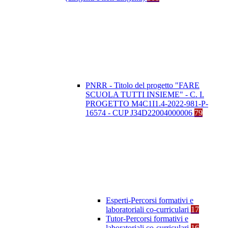
PNRR - Titolo del progetto "FARE
SCUOLA TUTTI INSIEME" - C. I.
PROGETTO M4C1I1.4-2022-981-P-
16574 - CUP J34D22004000006
79
Esperti-Percorsi formativi e
laboratoriali co-curriculari
17
Tutor-Percorsi formativi e
laboratoriali co-curriculari
16