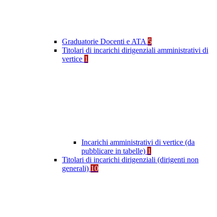
Graduatorie Docenti e ATA
5
Titolari di incarichi dirigenziali amministrativi di
vertice
1
Incarichi amministrativi di vertice (da
pubblicare in tabelle)
1
Titolari di incarichi dirigenziali (dirigenti non
generali)
10