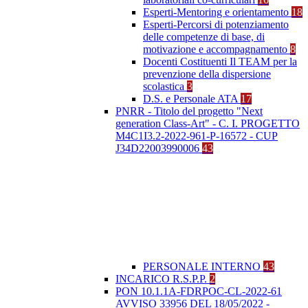
Esperti-Mentoring e orientamento
18
Esperti-Percorsi di potenziamento
delle competenze di base, di
motivazione e accompagnamento
8
Docenti Costituenti Il TEAM per la
prevenzione della dispersione
scolastica
3
D.S. e Personale ATA
17
PNRR - Titolo del progetto "Next
generation Class-Art" - C. I. PROGETTO
M4C1I3.2-2022-961-P-16572 - CUP
J34D22003990006
43
PERSONALE INTERNO
43
INCARICO R.S.P.P.
2
PON 10.1.1A-FDRPOC-CL-2022-61
AVVISO 33956 DEL 18/05/2022 -