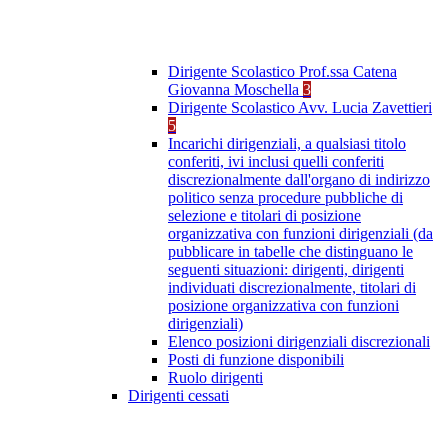
Dirigente Scolastico Prof.ssa Catena
Giovanna Moschella
3
Dirigente Scolastico Avv. Lucia Zavettieri
5
Incarichi dirigenziali, a qualsiasi titolo
conferiti, ivi inclusi quelli conferiti
discrezionalmente dall'organo di indirizzo
politico senza procedure pubbliche di
selezione e titolari di posizione
organizzativa con funzioni dirigenziali (da
pubblicare in tabelle che distinguano le
seguenti situazioni: dirigenti, dirigenti
individuati discrezionalmente, titolari di
posizione organizzativa con funzioni
dirigenziali)
Elenco posizioni dirigenziali discrezionali
Posti di funzione disponibili
Ruolo dirigenti
Dirigenti cessati