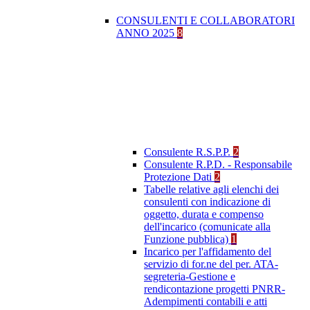
CONSULENTI E COLLABORATORI
ANNO 2025
8
Consulente R.S.P.P.
2
Consulente R.P.D. - Responsabile
Protezione Dati
2
Tabelle relative agli elenchi dei
consulenti con indicazione di
oggetto, durata e compenso
dell'incarico (comunicate alla
Funzione pubblica)
1
Incarico per l'affidamento del
servizio di for.ne del per. ATA-
segreteria-Gestione e
rendicontazione progetti PNRR-
Adempimenti contabili e atti