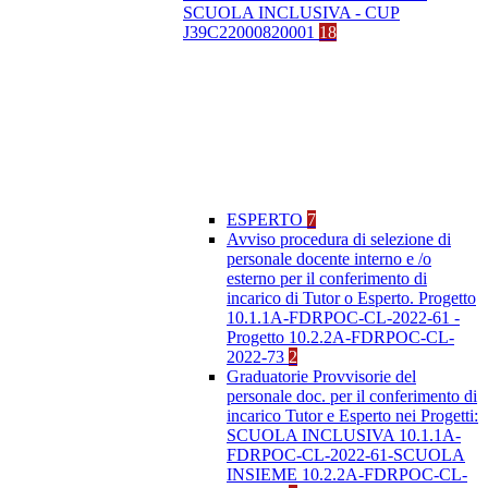
SCUOLA INCLUSIVA - CUP
J39C22000820001
18
ESPERTO
7
Avviso procedura di selezione di
personale docente interno e /o
esterno per il conferimento di
incarico di Tutor o Esperto. Progetto
10.1.1A-FDRPOC-CL-2022-61 -
Progetto 10.2.2A-FDRPOC-CL-
2022-73
2
Graduatorie Provvisorie del
personale doc. per il conferimento di
incarico Tutor e Esperto nei Progetti:
SCUOLA INCLUSIVA 10.1.1A-
FDRPOC-CL-2022-61-SCUOLA
INSIEME 10.2.2A-FDRPOC-CL-