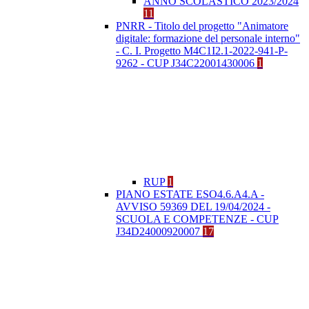
ANNO SCOLASTICO 2023/2024
11
PNRR - Titolo del progetto "Animatore
digitale: formazione del personale interno"
- C. I. Progetto M4C1I2.1-2022-941-P-
9262 - CUP J34C22001430006
1
RUP
1
PIANO ESTATE ESO4.6.A4.A -
AVVISO 59369 DEL 19/04/2024 -
SCUOLA E COMPETENZE - CUP
J34D24000920007
17