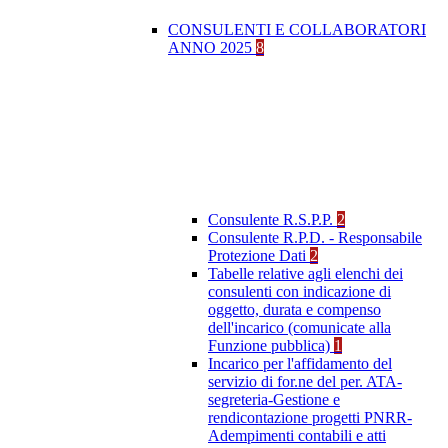
CONSULENTI E COLLABORATORI
ANNO 2025
8
Consulente R.S.P.P.
2
Consulente R.P.D. - Responsabile
Protezione Dati
2
Tabelle relative agli elenchi dei
consulenti con indicazione di
oggetto, durata e compenso
dell'incarico (comunicate alla
Funzione pubblica)
1
Incarico per l'affidamento del
servizio di for.ne del per. ATA-
segreteria-Gestione e
rendicontazione progetti PNRR-
Adempimenti contabili e atti