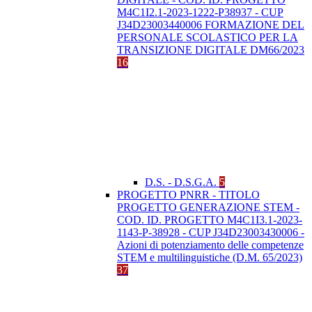
M4C1I2.1-2023-1222-P38937 - CUP
J34D23003440006 FORMAZIONE DEL
PERSONALE SCOLASTICO PER LA
TRANSIZIONE DIGITALE DM66/2023
16
D.S. - D.S.G.A.
5
PROGETTO PNRR - TITOLO
PROGETTO GENERAZIONE STEM -
COD. ID. PROGETTO M4C1I3.1-2023-
1143-P-38928 - CUP J34D23003430006 -
Azioni di potenziamento delle competenze
STEM e multilinguistiche (D.M. 65/2023)
37