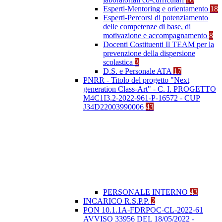
Esperti-Mentoring e orientamento
18
Esperti-Percorsi di potenziamento
delle competenze di base, di
motivazione e accompagnamento
8
Docenti Costituenti Il TEAM per la
prevenzione della dispersione
scolastica
3
D.S. e Personale ATA
17
PNRR - Titolo del progetto "Next
generation Class-Art" - C. I. PROGETTO
M4C1I3.2-2022-961-P-16572 - CUP
J34D22003990006
43
PERSONALE INTERNO
43
INCARICO R.S.P.P.
2
PON 10.1.1A-FDRPOC-CL-2022-61
AVVISO 33956 DEL 18/05/2022 -