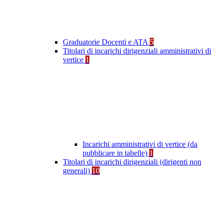
Graduatorie Docenti e ATA
5
Titolari di incarichi dirigenziali amministrativi di
vertice
1
Incarichi amministrativi di vertice (da
pubblicare in tabelle)
1
Titolari di incarichi dirigenziali (dirigenti non
generali)
10