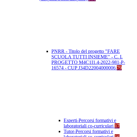
PNRR - Titolo del progetto "FARE
SCUOLA TUTTI INSIEME" - C. I.
PROGETTO M4C1I1.4-2022-981-P-
16574 - CUP J34D22004000006
79
Esperti-Percorsi formativi e
laboratoriali co-curriculari
17
Tutor-Percorsi formativi e
laboratoriali co-curriculari
16