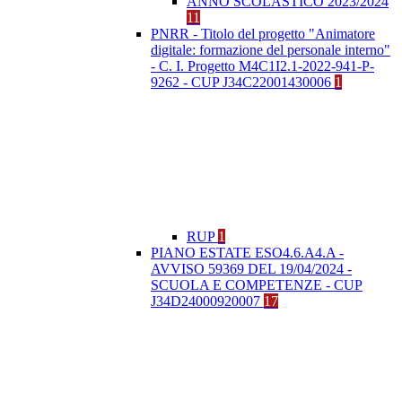
ANNO SCOLASTICO 2023/2024
11
PNRR - Titolo del progetto "Animatore
digitale: formazione del personale interno"
- C. I. Progetto M4C1I2.1-2022-941-P-
9262 - CUP J34C22001430006
1
RUP
1
PIANO ESTATE ESO4.6.A4.A -
AVVISO 59369 DEL 19/04/2024 -
SCUOLA E COMPETENZE - CUP
J34D24000920007
17