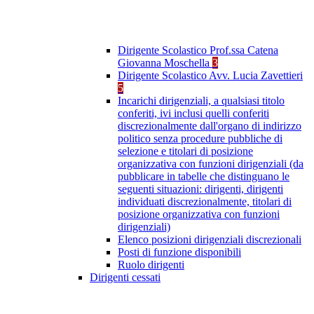
Dirigente Scolastico Prof.ssa Catena
Giovanna Moschella
3
Dirigente Scolastico Avv. Lucia Zavettieri
5
Incarichi dirigenziali, a qualsiasi titolo
conferiti, ivi inclusi quelli conferiti
discrezionalmente dall'organo di indirizzo
politico senza procedure pubbliche di
selezione e titolari di posizione
organizzativa con funzioni dirigenziali (da
pubblicare in tabelle che distinguano le
seguenti situazioni: dirigenti, dirigenti
individuati discrezionalmente, titolari di
posizione organizzativa con funzioni
dirigenziali)
Elenco posizioni dirigenziali discrezionali
Posti di funzione disponibili
Ruolo dirigenti
Dirigenti cessati