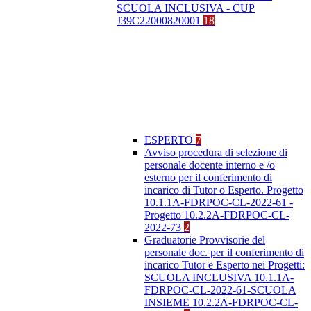
SCUOLA INCLUSIVA - CUP
J39C22000820001
18
ESPERTO
7
Avviso procedura di selezione di
personale docente interno e /o
esterno per il conferimento di
incarico di Tutor o Esperto. Progetto
10.1.1A-FDRPOC-CL-2022-61 -
Progetto 10.2.2A-FDRPOC-CL-
2022-73
2
Graduatorie Provvisorie del
personale doc. per il conferimento di
incarico Tutor e Esperto nei Progetti:
SCUOLA INCLUSIVA 10.1.1A-
FDRPOC-CL-2022-61-SCUOLA
INSIEME 10.2.2A-FDRPOC-CL-