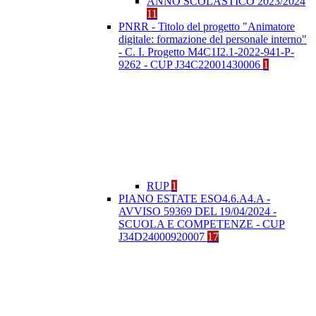
ANNO SCOLASTICO 2023/2024
11
PNRR - Titolo del progetto "Animatore
digitale: formazione del personale interno"
- C. I. Progetto M4C1I2.1-2022-941-P-
9262 - CUP J34C22001430006
1
RUP
1
PIANO ESTATE ESO4.6.A4.A -
AVVISO 59369 DEL 19/04/2024 -
SCUOLA E COMPETENZE - CUP
J34D24000920007
17