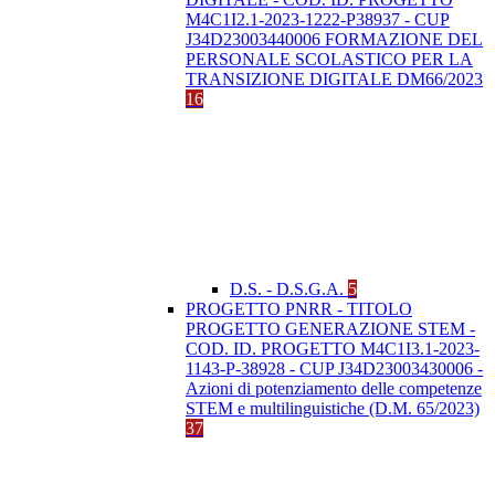
M4C1I2.1-2023-1222-P38937 - CUP
J34D23003440006 FORMAZIONE DEL
PERSONALE SCOLASTICO PER LA
TRANSIZIONE DIGITALE DM66/2023
16
D.S. - D.S.G.A.
5
PROGETTO PNRR - TITOLO
PROGETTO GENERAZIONE STEM -
COD. ID. PROGETTO M4C1I3.1-2023-
1143-P-38928 - CUP J34D23003430006 -
Azioni di potenziamento delle competenze
STEM e multilinguistiche (D.M. 65/2023)
37