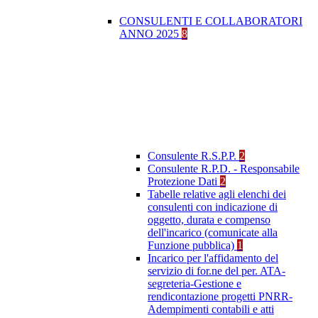
CONSULENTI E COLLABORATORI
ANNO 2025
8
Consulente R.S.P.P.
2
Consulente R.P.D. - Responsabile
Protezione Dati
2
Tabelle relative agli elenchi dei
consulenti con indicazione di
oggetto, durata e compenso
dell'incarico (comunicate alla
Funzione pubblica)
1
Incarico per l'affidamento del
servizio di for.ne del per. ATA-
segreteria-Gestione e
rendicontazione progetti PNRR-
Adempimenti contabili e atti