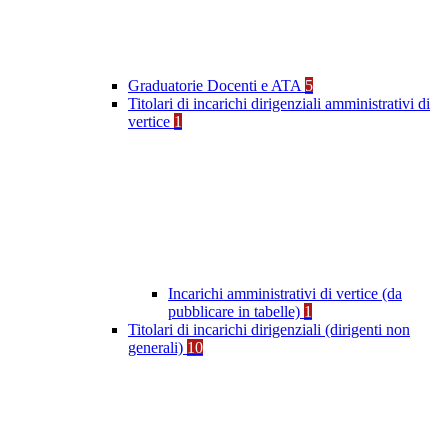
Graduatorie Docenti e ATA
5
Titolari di incarichi dirigenziali amministrativi di
vertice
1
Incarichi amministrativi di vertice (da
pubblicare in tabelle)
1
Titolari di incarichi dirigenziali (dirigenti non
generali)
10