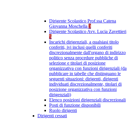
Dirigente Scolastico Prof.ssa Catena
Giovanna Moschella
3
Dirigente Scolastico Avv. Lucia Zavettieri
5
Incarichi dirigenziali, a qualsiasi titolo
conferiti, ivi inclusi quelli conferiti
discrezionalmente dall'organo di indirizzo
politico senza procedure pubbliche di
selezione e titolari di posizione
organizzativa con funzioni dirigenziali (da
pubblicare in tabelle che distinguano le
seguenti situazioni: dirigenti, dirigenti
individuati discrezionalmente, titolari di
posizione organizzativa con funzioni
dirigenziali)
Elenco posizioni dirigenziali discrezionali
Posti di funzione disponibili
Ruolo dirigenti
Dirigenti cessati