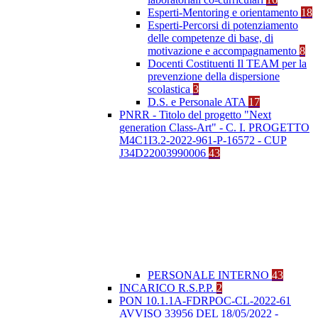
Esperti-Mentoring e orientamento
18
Esperti-Percorsi di potenziamento
delle competenze di base, di
motivazione e accompagnamento
8
Docenti Costituenti Il TEAM per la
prevenzione della dispersione
scolastica
3
D.S. e Personale ATA
17
PNRR - Titolo del progetto "Next
generation Class-Art" - C. I. PROGETTO
M4C1I3.2-2022-961-P-16572 - CUP
J34D22003990006
43
PERSONALE INTERNO
43
INCARICO R.S.P.P.
2
PON 10.1.1A-FDRPOC-CL-2022-61
AVVISO 33956 DEL 18/05/2022 -