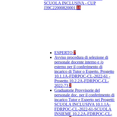
SCUOLA INCLUSIVA - CUP
J39C22000820001
18
ESPERTO
7
Avviso procedura di selezione di
personale docente interno e /o
esterno per il conferimento di
incarico di Tutor o Esperto. Progetto
10.1.1A-FDRPOC-CL-2022-61 -
Progetto 10.2.2A-FDRPOC-CL-
2022-73
2
Graduatorie Provvisorie del
personale doc. per il conferimento di
incarico Tutor e Esperto nei Progetti:
SCUOLA INCLUSIVA 10.1.1A-
FDRPOC-CL-2022-61-SCUOLA
INSIEME 10.2.2A-FDRPOC-CL-