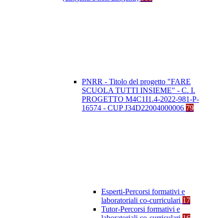
PNRR - Titolo del progetto "FARE
SCUOLA TUTTI INSIEME" - C. I.
PROGETTO M4C1I1.4-2022-981-P-
16574 - CUP J34D22004000006
79
Esperti-Percorsi formativi e
laboratoriali co-curriculari
17
Tutor-Percorsi formativi e
laboratoriali co-curriculari
16