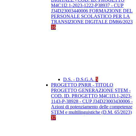
M4C1I2.1-2023-1222-P38937 - CUP
J34D23003440006 FORMAZIONE DEL
PERSONALE SCOLASTICO PER LA
TRANSIZIONE DIGITALE DM66/2023
16
D.S. - D.S.G.A.
5
PROGETTO PNRR - TITOLO
PROGETTO GENERAZIONE STEM -
COD. ID. PROGETTO M4C1I3.1-2023-
1143-P-38928 - CUP J34D23003430006 -
Azioni di potenziamento delle competenze
STEM e multilinguistiche (D.M. 65/2023)
37