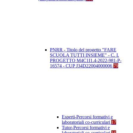
PNRR - Titolo del progetto "FARE
SCUOLA TUTTI INSIEME" - C. I.
PROGETTO M4C1I1.4-2022-981-P-
16574 - CUP J34D22004000006
79
Esperti-Percorsi formativi e
laboratoriali co-curriculari
17
Tutor-Percorsi formativi e
laboratoriali co-curriculari
16