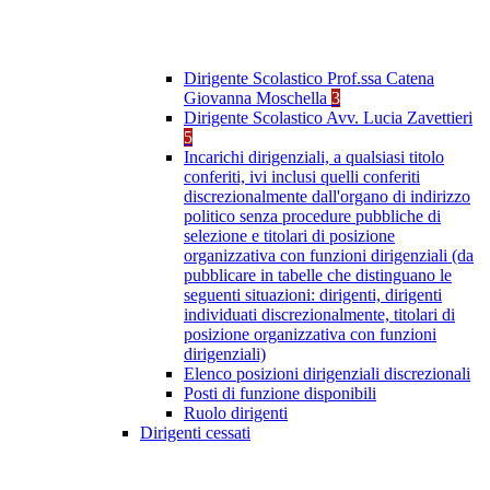
Dirigente Scolastico Prof.ssa Catena
Giovanna Moschella
3
Dirigente Scolastico Avv. Lucia Zavettieri
5
Incarichi dirigenziali, a qualsiasi titolo
conferiti, ivi inclusi quelli conferiti
discrezionalmente dall'organo di indirizzo
politico senza procedure pubbliche di
selezione e titolari di posizione
organizzativa con funzioni dirigenziali (da
pubblicare in tabelle che distinguano le
seguenti situazioni: dirigenti, dirigenti
individuati discrezionalmente, titolari di
posizione organizzativa con funzioni
dirigenziali)
Elenco posizioni dirigenziali discrezionali
Posti di funzione disponibili
Ruolo dirigenti
Dirigenti cessati