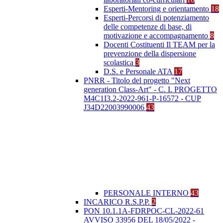
Esperti-Mentoring e orientamento
18
Esperti-Percorsi di potenziamento
delle competenze di base, di
motivazione e accompagnamento
8
Docenti Costituenti Il TEAM per la
prevenzione della dispersione
scolastica
3
D.S. e Personale ATA
17
PNRR - Titolo del progetto "Next
generation Class-Art" - C. I. PROGETTO
M4C1I3.2-2022-961-P-16572 - CUP
J34D22003990006
43
PERSONALE INTERNO
43
INCARICO R.S.P.P.
2
PON 10.1.1A-FDRPOC-CL-2022-61
AVVISO 33956 DEL 18/05/2022 -