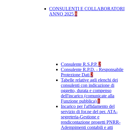
CONSULENTI E COLLABORATORI
ANNO 2025
8
Consulente R.S.P.P.
2
Consulente R.P.D. - Responsabile
Protezione Dati
2
Tabelle relative agli elenchi dei
consulenti con indicazione di
oggetto, durata e compenso
dell'incarico (comunicate alla
Funzione pubblica)
1
Incarico per l'affidamento del
servizio di for.ne del per. ATA-
segreteria-Gestione e
rendicontazione progetti PNRR-
Adempimenti contabili e atti