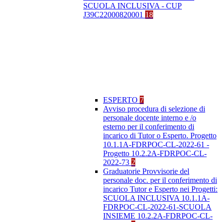
SCUOLA INCLUSIVA - CUP
J39C22000820001
18
ESPERTO
7
Avviso procedura di selezione di
personale docente interno e /o
esterno per il conferimento di
incarico di Tutor o Esperto. Progetto
10.1.1A-FDRPOC-CL-2022-61 -
Progetto 10.2.2A-FDRPOC-CL-
2022-73
2
Graduatorie Provvisorie del
personale doc. per il conferimento di
incarico Tutor e Esperto nei Progetti:
SCUOLA INCLUSIVA 10.1.1A-
FDRPOC-CL-2022-61-SCUOLA
INSIEME 10.2.2A-FDRPOC-CL-