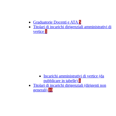
Graduatorie Docenti e ATA
5
Titolari di incarichi dirigenziali amministrativi di
vertice
1
Incarichi amministrativi di vertice (da
pubblicare in tabelle)
1
Titolari di incarichi dirigenziali (dirigenti non
generali)
10