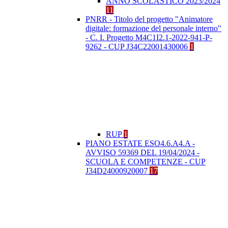
ANNO SCOLASTICO 2023/2024
11
PNRR - Titolo del progetto "Animatore
digitale: formazione del personale interno"
- C. I. Progetto M4C1I2.1-2022-941-P-
9262 - CUP J34C22001430006
1
RUP
1
PIANO ESTATE ESO4.6.A4.A -
AVVISO 59369 DEL 19/04/2024 -
SCUOLA E COMPETENZE - CUP
J34D24000920007
17