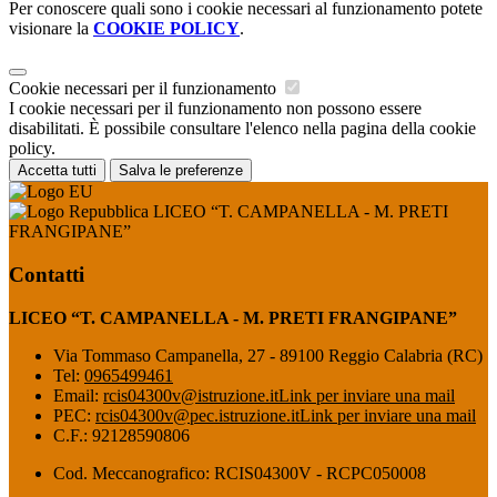
Per conoscere quali sono i cookie necessari al funzionamento potete
visionare la
COOKIE POLICY
.
Cookie necessari per il funzionamento
I cookie necessari per il funzionamento non possono essere
disabilitati. È possibile consultare l'elenco nella pagina della cookie
policy.
Accetta tutti
Salva le preferenze
LICEO “T. CAMPANELLA - M. PRETI
FRANGIPANE”
Contatti
LICEO “T. CAMPANELLA - M. PRETI FRANGIPANE”
Via Tommaso Campanella, 27 - 89100 Reggio Calabria (RC)
Tel:
0965499461
Email:
rcis04300v@istruzione.it
Link per inviare una mail
PEC:
rcis04300v@pec.istruzione.it
Link per inviare una mail
C.F.: 92128590806
Cod. Meccanografico: RCIS04300V - RCPC050008