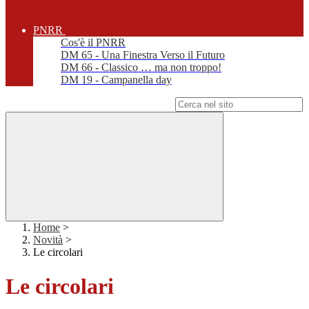
PNRR
Cos'è il PNRR
DM 65 - Una Finestra Verso il Futuro
DM 66 - Classico … ma non troppo!
DM 19 - Campanella day
Campo di ricerca per le pagine del sito
Home
>
Novità
>
Le circolari
Le circolari