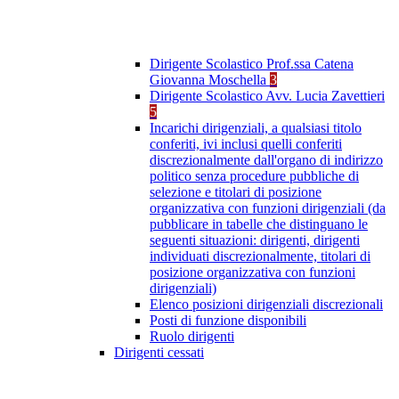
Dirigente Scolastico Prof.ssa Catena
Giovanna Moschella
3
Dirigente Scolastico Avv. Lucia Zavettieri
5
Incarichi dirigenziali, a qualsiasi titolo
conferiti, ivi inclusi quelli conferiti
discrezionalmente dall'organo di indirizzo
politico senza procedure pubbliche di
selezione e titolari di posizione
organizzativa con funzioni dirigenziali (da
pubblicare in tabelle che distinguano le
seguenti situazioni: dirigenti, dirigenti
individuati discrezionalmente, titolari di
posizione organizzativa con funzioni
dirigenziali)
Elenco posizioni dirigenziali discrezionali
Posti di funzione disponibili
Ruolo dirigenti
Dirigenti cessati