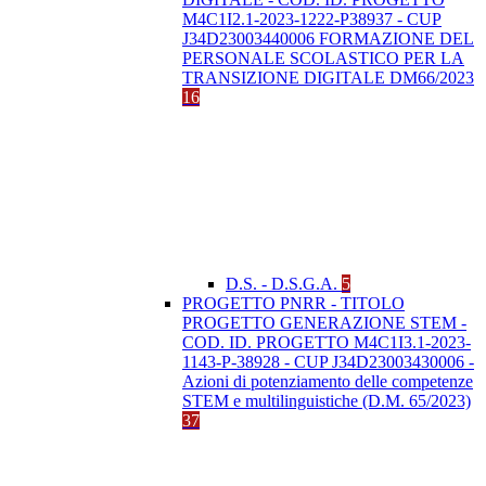
M4C1I2.1-2023-1222-P38937 - CUP
J34D23003440006 FORMAZIONE DEL
PERSONALE SCOLASTICO PER LA
TRANSIZIONE DIGITALE DM66/2023
16
D.S. - D.S.G.A.
5
PROGETTO PNRR - TITOLO
PROGETTO GENERAZIONE STEM -
COD. ID. PROGETTO M4C1I3.1-2023-
1143-P-38928 - CUP J34D23003430006 -
Azioni di potenziamento delle competenze
STEM e multilinguistiche (D.M. 65/2023)
37