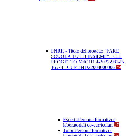
PNRR - Titolo del progetto "FARE
SCUOLA TUTTI INSIEME" - C. I.
PROGETTO M4C1I1.4-2022-981-P-
16574 - CUP J34D22004000006
79
Esperti-Percorsi formativi e
laboratoriali co-curriculari
17
Tutor-Percorsi formativi e
laboratoriali co-curriculari
16