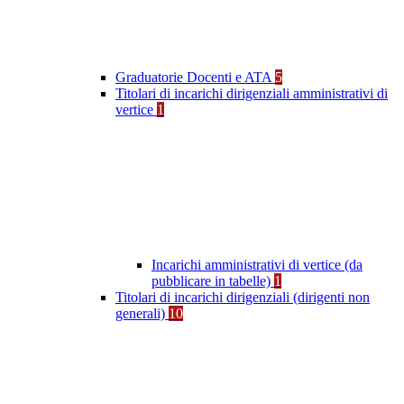
Graduatorie Docenti e ATA
5
Titolari di incarichi dirigenziali amministrativi di
vertice
1
Incarichi amministrativi di vertice (da
pubblicare in tabelle)
1
Titolari di incarichi dirigenziali (dirigenti non
generali)
10