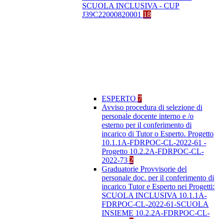
SCUOLA INCLUSIVA - CUP
J39C22000820001
18
ESPERTO
7
Avviso procedura di selezione di
personale docente interno e /o
esterno per il conferimento di
incarico di Tutor o Esperto. Progetto
10.1.1A-FDRPOC-CL-2022-61 -
Progetto 10.2.2A-FDRPOC-CL-
2022-73
2
Graduatorie Provvisorie del
personale doc. per il conferimento di
incarico Tutor e Esperto nei Progetti:
SCUOLA INCLUSIVA 10.1.1A-
FDRPOC-CL-2022-61-SCUOLA
INSIEME 10.2.2A-FDRPOC-CL-