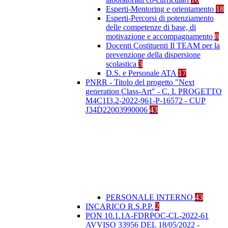
Esperti-Mentoring e orientamento
18
Esperti-Percorsi di potenziamento
delle competenze di base, di
motivazione e accompagnamento
8
Docenti Costituenti Il TEAM per la
prevenzione della dispersione
scolastica
3
D.S. e Personale ATA
17
PNRR - Titolo del progetto "Next
generation Class-Art" - C. I. PROGETTO
M4C1I3.2-2022-961-P-16572 - CUP
J34D22003990006
43
PERSONALE INTERNO
43
INCARICO R.S.P.P.
2
PON 10.1.1A-FDRPOC-CL-2022-61
AVVISO 33956 DEL 18/05/2022 -