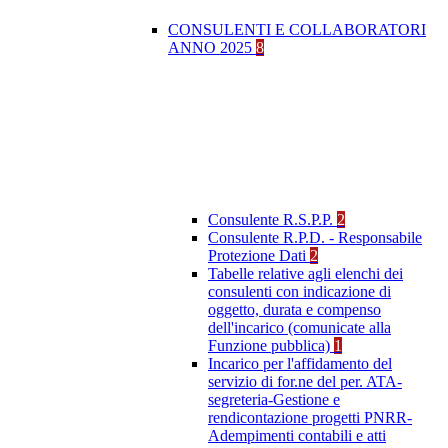
CONSULENTI E COLLABORATORI
ANNO 2025
8
Consulente R.S.P.P.
2
Consulente R.P.D. - Responsabile
Protezione Dati
2
Tabelle relative agli elenchi dei
consulenti con indicazione di
oggetto, durata e compenso
dell'incarico (comunicate alla
Funzione pubblica)
1
Incarico per l'affidamento del
servizio di for.ne del per. ATA-
segreteria-Gestione e
rendicontazione progetti PNRR-
Adempimenti contabili e atti