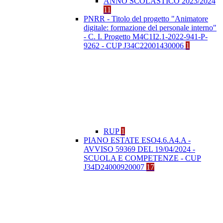
ANNO SCOLASTICO 2023/2024
11
PNRR - Titolo del progetto "Animatore
digitale: formazione del personale interno"
- C. I. Progetto M4C1I2.1-2022-941-P-
9262 - CUP J34C22001430006
1
RUP
1
PIANO ESTATE ESO4.6.A4.A -
AVVISO 59369 DEL 19/04/2024 -
SCUOLA E COMPETENZE - CUP
J34D24000920007
17