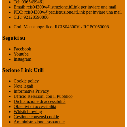
Tel:
0965499461
Email:
rcis04300v@istruzione.it
Link per inviare una mail
PEC:
rcis04300v@pec.istruzione.it
Link per inviare una mail
C.F.: 92128590806
Cod. Meccanografico: RCIS04300V - RCPC050008
Seguici su
Facebook
Youtube
Instagram
Sezione Link Utili
Cookie policy
Note legali
Informativa Privacy
Ufficio Relazioni con il Pubblico
Dichiarazione di accessibilità
Obiettivi di accessibilità
Whistleblowing
Gestione consensi cookie
Amministrazione trasparente