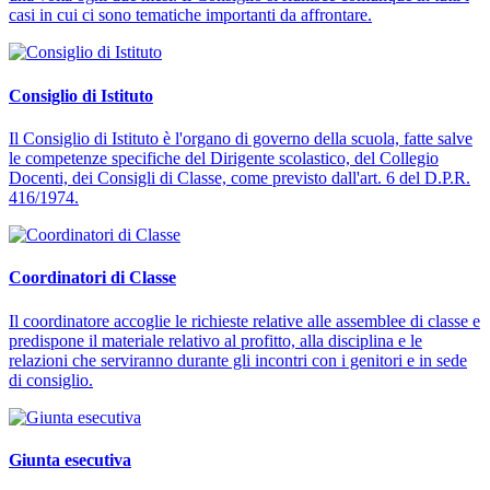
casi in cui ci sono tematiche importanti da affrontare.
Consiglio di Istituto
Il Consiglio di Istituto è l'organo di governo della scuola, fatte salve
le competenze specifiche del Dirigente scolastico, del Collegio
Docenti, dei Consigli di Classe, come previsto dall'art. 6 del D.P.R.
416/1974.
Coordinatori di Classe
Il coordinatore accoglie le richieste relative alle assemblee di classe e
predispone il materiale relativo al profitto, alla disciplina e le
relazioni che serviranno durante gli incontri con i genitori e in sede
di consiglio.
Giunta esecutiva