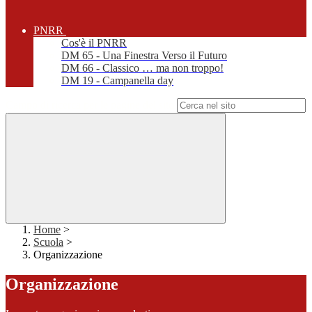
PNRR
Cos'è il PNRR
DM 65 - Una Finestra Verso il Futuro
DM 66 - Classico … ma non troppo!
DM 19 - Campanella day
Campo di ricerca per le pagine del sito
Home
>
Scuola
>
Organizzazione
Organizzazione