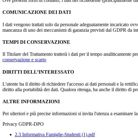
Ove presenti form di contatto, i dati del richiedente (principalmente dat
COMUNICAZIONE DEI DATI
I dati vengono trattati solo da personale adeguatamente incaricato ovve
mancanza di uno dei meccanismi di garanzia previsti dal GDPR da inte
TEMPI DI CONSERVAZIONE
Il Titolare del Trattamento tratterà i dati per il tempo analiticamente 
conservazione e scarto
DIRITTI DELL’INTERESSATO
L'utente ha il diritto di richiedere l'accesso ai dati personali e la retti
diritto alla portabilità dei dati. Qualora ritenga, ha anche il diritto d
ALTRE INFORMAZIONI
Per ulteriori e più precise informazioni si invita l'utenza a esaminare 
Privacy GDPR-DPO
2.3 Informativa Famiglie-Studenti (1).pdf