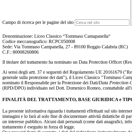
Campo di ricerca per le pagine del sito
Denominazione: Liceo Classico “Tommaso Camapanella“
Codice meccanografico: RCPC050008
Sede: Via Tommaso Campanella, 27 - 89100 Reggio Calabria (RC)
C.F.: 80008260806
Il titolare del trattamento ha nominato un Data Protection Officer (Resp
Ai sensi degli artt. 37 e seguenti del Regolamento UE 20161679 ("R
generale sulla protezione dei dati"), il Liceo Classico "Tommaso Cam
nominato il Responsabile per la Protezione dei Dati/
Data Protection O
(RPD/DPO) individuato nel Dott. Domenico Romeo, contattabile all'
FINALITÀ DEL TRATTAMENTO, BASE GIURIDICA e TIP
La presente informativa riguarda i trattamenti effettuati sul sito interne
immagini e lo farà al solo fine di documentare attività didattiche di pa
un interesse pubblico. Alcuni dati personali (come dati anagrafici, inf
trattamento è eseguito in forza di legge.