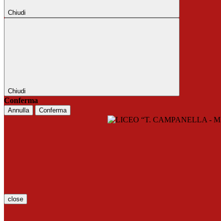
Chiudi
Chiudi
Conferma
Annulla
Conferma
close