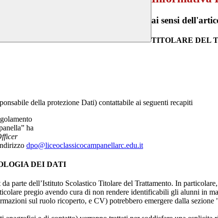
ai sensi dell'a
TITOLARE DEL
onsabile della protezione Dati) contattabile ai seguenti recapiti
egolamento
panella” ha
fficer
indirizzo
dpo@liceoclassicocampanellarc.
edu.it
OLOGIA DEI DATI
t da parte dell’Istituto Scolastico Titolare del Trattamento. In particolare,
rticolare pregio avendo cura di non rendere identificabili gli alunni in 
ormazioni sul ruolo ricoperto, e CV) potrebbero emergere dalla sezione "