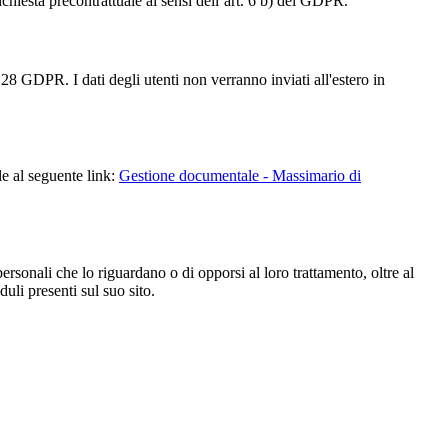
richiesta precontrattuale ai sensi dell’art. 6 b) del GDPR.
28 GDPR. I dati degli utenti non verranno inviati all'estero in
le al seguente link:
Gestione documentale - Massimario di
i personali che lo riguardano o di opporsi al loro trattamento, oltre al
duli presenti sul suo sito.