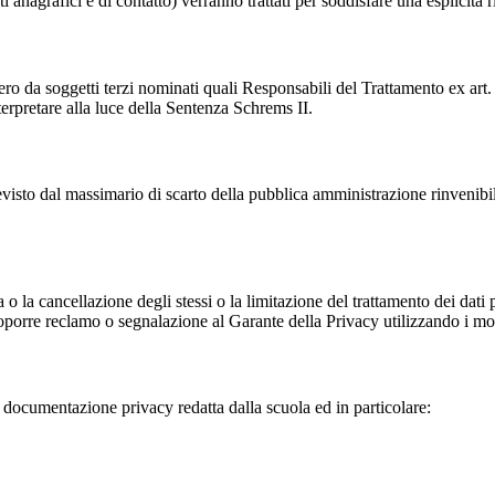
i anagrafici e di contatto) verranno trattati per soddisfare una esplicita 
ro da soggetti terzi nominati quali Responsabili del Trattamento ex art. 
rpretare alla luce della Sentenza Schrems II.
previsto dal massimario di scarto della pubblica amministrazione rinvenibi
fica o la cancellazione degli stessi o la limitazione del trattamento dei dat
i proporre reclamo o segnalazione al Garante della Privacy utilizzando i mo
la documentazione privacy redatta dalla scuola ed in particolare: