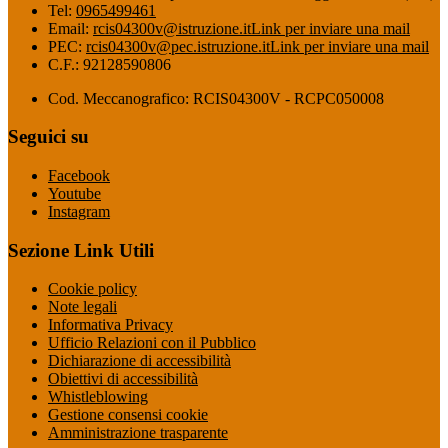
Tel:
0965499461
Email:
rcis04300v@istruzione.it
Link per inviare una mail
PEC:
rcis04300v@pec.istruzione.it
Link per inviare una mail
C.F.: 92128590806
Cod. Meccanografico: RCIS04300V - RCPC050008
Seguici su
Facebook
Youtube
Instagram
Sezione Link Utili
Cookie policy
Note legali
Informativa Privacy
Ufficio Relazioni con il Pubblico
Dichiarazione di accessibilità
Obiettivi di accessibilità
Whistleblowing
Gestione consensi cookie
Amministrazione trasparente