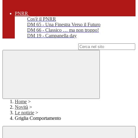
PNRR
Cos'è il PNRR
DM 65 - Una Finestra Verso il Futuro
DM 66 - Classico … ma non troppo!
DM 19 - Campanella day
Campo di ricerca per le pagine del sito
Home
>
Novità
>
Le notizie
>
Griglia Comportamento