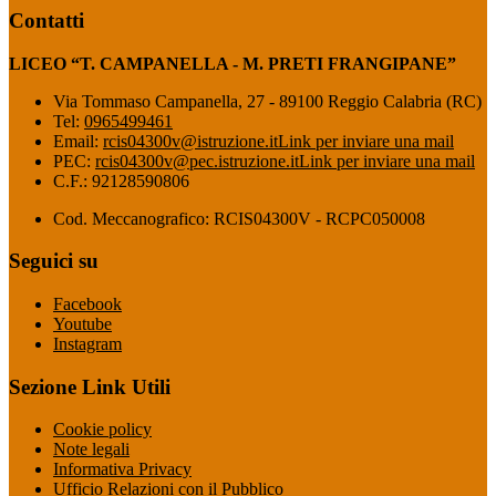
Contatti
LICEO “T. CAMPANELLA - M. PRETI FRANGIPANE”
Via Tommaso Campanella, 27 - 89100 Reggio Calabria (RC)
Tel:
0965499461
Email:
rcis04300v@istruzione.it
Link per inviare una mail
PEC:
rcis04300v@pec.istruzione.it
Link per inviare una mail
C.F.: 92128590806
Cod. Meccanografico: RCIS04300V - RCPC050008
Seguici su
Facebook
Youtube
Instagram
Sezione Link Utili
Cookie policy
Note legali
Informativa Privacy
Ufficio Relazioni con il Pubblico