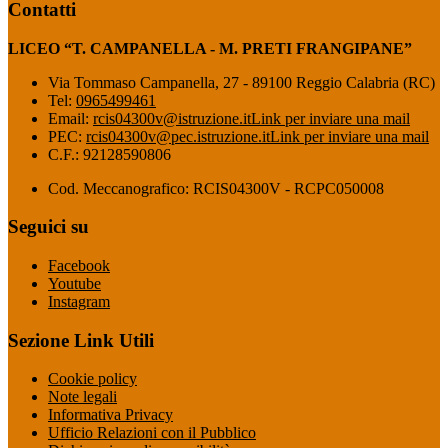
Contatti
LICEO “T. CAMPANELLA - M. PRETI FRANGIPANE”
Via Tommaso Campanella, 27 - 89100 Reggio Calabria (RC)
Tel:
0965499461
Email:
rcis04300v@istruzione.it
Link per inviare una mail
PEC:
rcis04300v@pec.istruzione.it
Link per inviare una mail
C.F.: 92128590806
Cod. Meccanografico: RCIS04300V - RCPC050008
Seguici su
Facebook
Youtube
Instagram
Sezione Link Utili
Cookie policy
Note legali
Informativa Privacy
Ufficio Relazioni con il Pubblico