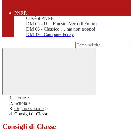
PNRR
Cos'è il PNRR
DM 65 - Una Finestra Verso il Futuro
DM 66 - Classico … ma non troppo!
DM 19 - Campanella day
Campo di ricerca per le pagine del sito
Home
>
Scuola
>
Organizzazione
>
Consigli di Classe
Consigli di Classe