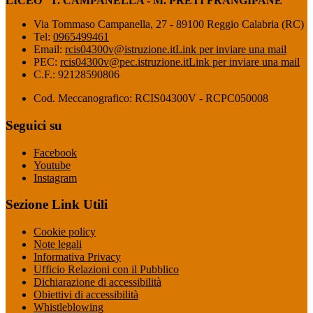
LICEO “T. CAMPANELLA - M. PRETI FRANGIPANE”
Via Tommaso Campanella, 27 - 89100 Reggio Calabria (RC)
Tel:
0965499461
Email:
rcis04300v@istruzione.it
Link per inviare una mail
PEC:
rcis04300v@pec.istruzione.it
Link per inviare una mail
C.F.: 92128590806
Cod. Meccanografico: RCIS04300V - RCPC050008
Seguici su
Facebook
Youtube
Instagram
Sezione Link Utili
Cookie policy
Note legali
Informativa Privacy
Ufficio Relazioni con il Pubblico
Dichiarazione di accessibilità
Obiettivi di accessibilità
Whistleblowing