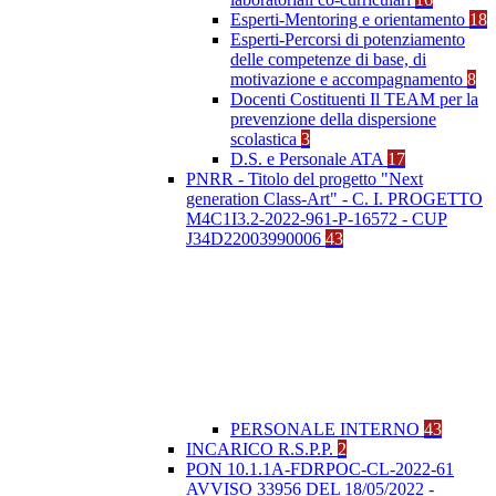
Esperti-Mentoring e orientamento
18
Esperti-Percorsi di potenziamento
delle competenze di base, di
motivazione e accompagnamento
8
Docenti Costituenti Il TEAM per la
prevenzione della dispersione
scolastica
3
D.S. e Personale ATA
17
PNRR - Titolo del progetto "Next
generation Class-Art" - C. I. PROGETTO
M4C1I3.2-2022-961-P-16572 - CUP
J34D22003990006
43
PERSONALE INTERNO
43
INCARICO R.S.P.P.
2
PON 10.1.1A-FDRPOC-CL-2022-61
AVVISO 33956 DEL 18/05/2022 -