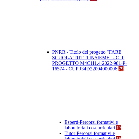
PNRR - Titolo del progetto "FARE
SCUOLA TUTTI INSIEME" - C. I.
PROGETTO M4C1I1.4-2022-981-P-
16574 - CUP J34D22004000006
79
Esperti-Percorsi formativi e
laboratoriali co-curriculari
17
Tutor-Percorsi formativi e
laboratoriali co-curriculari
16