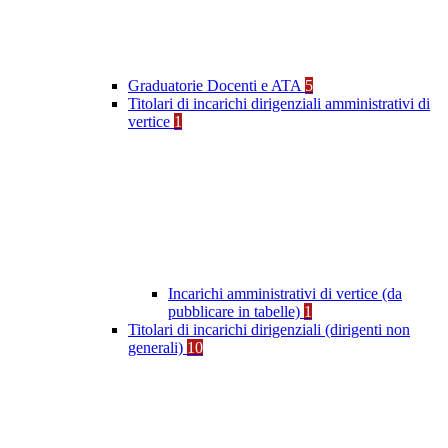
Graduatorie Docenti e ATA
5
Titolari di incarichi dirigenziali amministrativi di
vertice
1
Incarichi amministrativi di vertice (da
pubblicare in tabelle)
1
Titolari di incarichi dirigenziali (dirigenti non
generali)
10