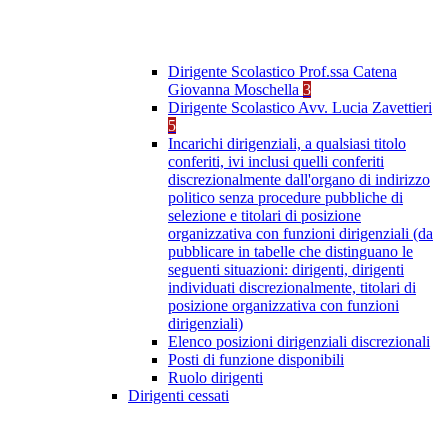
Dirigente Scolastico Prof.ssa Catena
Giovanna Moschella
3
Dirigente Scolastico Avv. Lucia Zavettieri
5
Incarichi dirigenziali, a qualsiasi titolo
conferiti, ivi inclusi quelli conferiti
discrezionalmente dall'organo di indirizzo
politico senza procedure pubbliche di
selezione e titolari di posizione
organizzativa con funzioni dirigenziali (da
pubblicare in tabelle che distinguano le
seguenti situazioni: dirigenti, dirigenti
individuati discrezionalmente, titolari di
posizione organizzativa con funzioni
dirigenziali)
Elenco posizioni dirigenziali discrezionali
Posti di funzione disponibili
Ruolo dirigenti
Dirigenti cessati