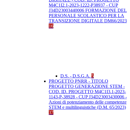
M4C1I2.1-2023-1222-P38937 - CUP
J34D23003440006 FORMAZIONE DEL
PERSONALE SCOLASTICO PER LA
TRANSIZIONE DIGITALE DM66/2023
16
D.S. - D.S.G.A.
5
PROGETTO PNRR - TITOLO
PROGETTO GENERAZIONE STEM -
COD. ID. PROGETTO M4C1I3.1-2023-
1143-P-38928 - CUP J34D23003430006 -
Azioni di potenziamento delle competenze
STEM e multilinguistiche (D.M. 65/2023)
37