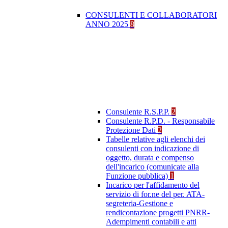
CONSULENTI E COLLABORATORI
ANNO 2025
8
Consulente R.S.P.P.
2
Consulente R.P.D. - Responsabile
Protezione Dati
2
Tabelle relative agli elenchi dei
consulenti con indicazione di
oggetto, durata e compenso
dell'incarico (comunicate alla
Funzione pubblica)
1
Incarico per l'affidamento del
servizio di for.ne del per. ATA-
segreteria-Gestione e
rendicontazione progetti PNRR-
Adempimenti contabili e atti