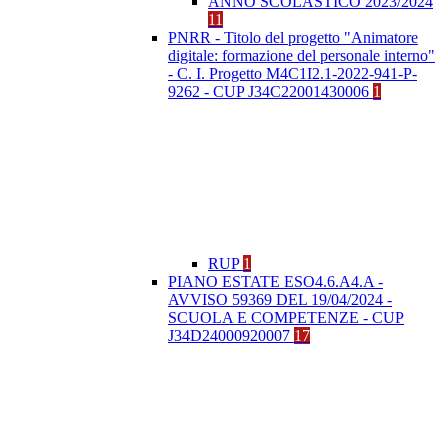
ANNO SCOLASTICO 2023/2024
11
PNRR - Titolo del progetto "Animatore
digitale: formazione del personale interno"
- C. I. Progetto M4C1I2.1-2022-941-P-
9262 - CUP J34C22001430006
1
RUP
1
PIANO ESTATE ESO4.6.A4.A -
AVVISO 59369 DEL 19/04/2024 -
SCUOLA E COMPETENZE - CUP
J34D24000920007
17