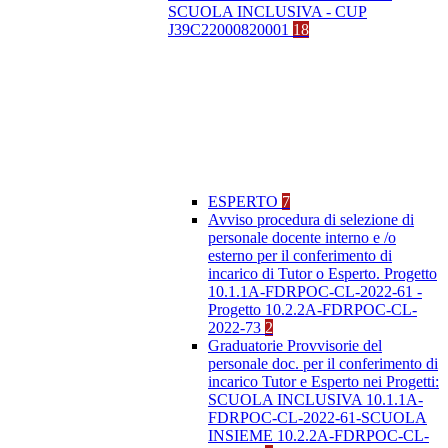
SCUOLA INCLUSIVA - CUP
J39C22000820001
18
ESPERTO
7
Avviso procedura di selezione di
personale docente interno e /o
esterno per il conferimento di
incarico di Tutor o Esperto. Progetto
10.1.1A-FDRPOC-CL-2022-61 -
Progetto 10.2.2A-FDRPOC-CL-
2022-73
2
Graduatorie Provvisorie del
personale doc. per il conferimento di
incarico Tutor e Esperto nei Progetti:
SCUOLA INCLUSIVA 10.1.1A-
FDRPOC-CL-2022-61-SCUOLA
INSIEME 10.2.2A-FDRPOC-CL-