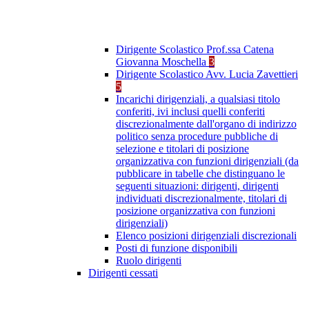
Dirigente Scolastico Prof.ssa Catena
Giovanna Moschella
3
Dirigente Scolastico Avv. Lucia Zavettieri
5
Incarichi dirigenziali, a qualsiasi titolo
conferiti, ivi inclusi quelli conferiti
discrezionalmente dall'organo di indirizzo
politico senza procedure pubbliche di
selezione e titolari di posizione
organizzativa con funzioni dirigenziali (da
pubblicare in tabelle che distinguano le
seguenti situazioni: dirigenti, dirigenti
individuati discrezionalmente, titolari di
posizione organizzativa con funzioni
dirigenziali)
Elenco posizioni dirigenziali discrezionali
Posti di funzione disponibili
Ruolo dirigenti
Dirigenti cessati