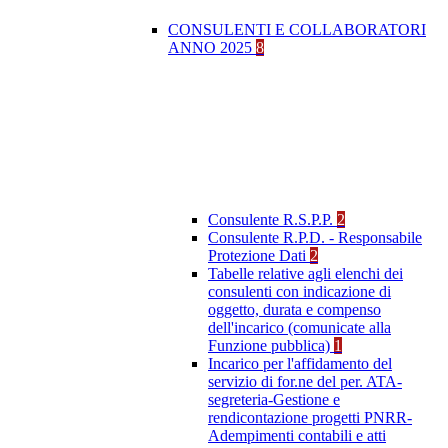
CONSULENTI E COLLABORATORI
ANNO 2025
8
Consulente R.S.P.P.
2
Consulente R.P.D. - Responsabile
Protezione Dati
2
Tabelle relative agli elenchi dei
consulenti con indicazione di
oggetto, durata e compenso
dell'incarico (comunicate alla
Funzione pubblica)
1
Incarico per l'affidamento del
servizio di for.ne del per. ATA-
segreteria-Gestione e
rendicontazione progetti PNRR-
Adempimenti contabili e atti