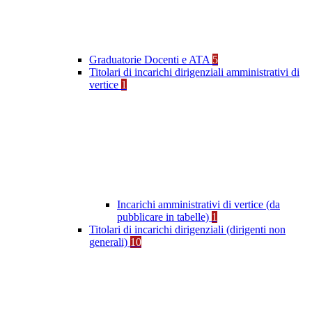
Graduatorie Docenti e ATA
5
Titolari di incarichi dirigenziali amministrativi di
vertice
1
Incarichi amministrativi di vertice (da
pubblicare in tabelle)
1
Titolari di incarichi dirigenziali (dirigenti non
generali)
10