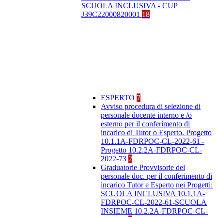
SCUOLA INCLUSIVA - CUP
J39C22000820001
18
ESPERTO
7
Avviso procedura di selezione di
personale docente interno e /o
esterno per il conferimento di
incarico di Tutor o Esperto. Progetto
10.1.1A-FDRPOC-CL-2022-61 -
Progetto 10.2.2A-FDRPOC-CL-
2022-73
2
Graduatorie Provvisorie del
personale doc. per il conferimento di
incarico Tutor e Esperto nei Progetti:
SCUOLA INCLUSIVA 10.1.1A-
FDRPOC-CL-2022-61-SCUOLA
INSIEME 10.2.2A-FDRPOC-CL-