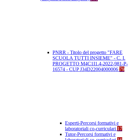
PNRR - Titolo del progetto "FARE
SCUOLA TUTTI INSIEME" - C. I.
PROGETTO M4C1I1.4-2022-981-P-
16574 - CUP J34D22004000006
79
Esperti-Percorsi formativi e
laboratoriali co-curriculari
17
Tutor-Percorsi formativi e
laboratoriali co-curriculari
16