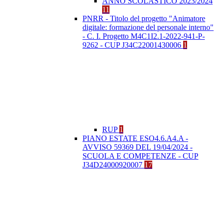
ANNO SCOLASTICO 2023/2024
11
PNRR - Titolo del progetto "Animatore
digitale: formazione del personale interno"
- C. I. Progetto M4C1I2.1-2022-941-P-
9262 - CUP J34C22001430006
1
RUP
1
PIANO ESTATE ESO4.6.A4.A -
AVVISO 59369 DEL 19/04/2024 -
SCUOLA E COMPETENZE - CUP
J34D24000920007
17