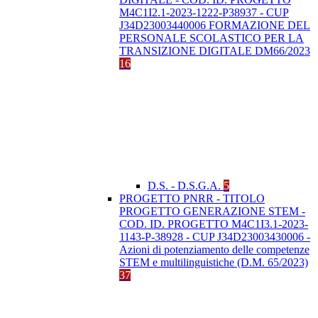
M4C1I2.1-2023-1222-P38937 - CUP
J34D23003440006 FORMAZIONE DEL
PERSONALE SCOLASTICO PER LA
TRANSIZIONE DIGITALE DM66/2023
16
D.S. - D.S.G.A.
5
PROGETTO PNRR - TITOLO
PROGETTO GENERAZIONE STEM -
COD. ID. PROGETTO M4C1I3.1-2023-
1143-P-38928 - CUP J34D23003430006 -
Azioni di potenziamento delle competenze
STEM e multilinguistiche (D.M. 65/2023)
37