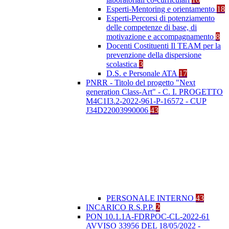
Esperti-Mentoring e orientamento
18
Esperti-Percorsi di potenziamento
delle competenze di base, di
motivazione e accompagnamento
8
Docenti Costituenti Il TEAM per la
prevenzione della dispersione
scolastica
3
D.S. e Personale ATA
17
PNRR - Titolo del progetto "Next
generation Class-Art" - C. I. PROGETTO
M4C1I3.2-2022-961-P-16572 - CUP
J34D22003990006
43
PERSONALE INTERNO
43
INCARICO R.S.P.P.
2
PON 10.1.1A-FDRPOC-CL-2022-61
AVVISO 33956 DEL 18/05/2022 -