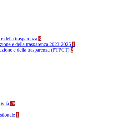
 e della trasparenza
3
ruzione e della trasparenza 2023-2025
1
rruzione e della trasparenza (PTPCT)
2
tività
28
stionale
1