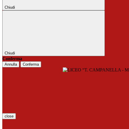
Chiudi
Chiudi
Conferma
Annulla
Conferma
close