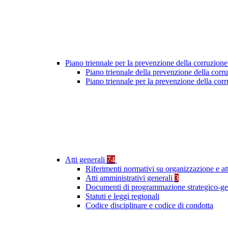
Piano triennale per la prevenzione della corruzione
Piano triennale della prevenzione della cor
Piano triennale per la prevenzione della co
Atti generali
74
Riferimenti normativi su organizzazione e at
Atti amministrativi generali
3
Documenti di programmazione strategico-ge
Statuti e leggi regionali
Codice disciplinare e codice di condotta