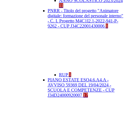
ANNO SCOLASTICO 2023/2024
11
PNRR - Titolo del progetto "Animatore
digitale: formazione del personale interno"
- C. I. Progetto M4C1I2.1-2022-941-P-
9262 - CUP J34C22001430006
1
RUP
1
PIANO ESTATE ESO4.6.A4.A -
AVVISO 59369 DEL 19/04/2024 -
SCUOLA E COMPETENZE - CUP
J34D24000920007
17