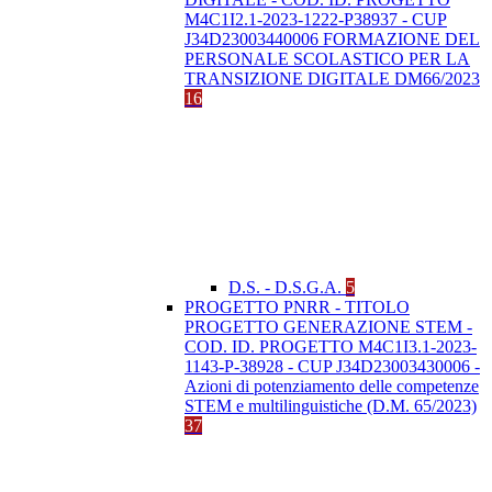
M4C1I2.1-2023-1222-P38937 - CUP
J34D23003440006 FORMAZIONE DEL
PERSONALE SCOLASTICO PER LA
TRANSIZIONE DIGITALE DM66/2023
16
D.S. - D.S.G.A.
5
PROGETTO PNRR - TITOLO
PROGETTO GENERAZIONE STEM -
COD. ID. PROGETTO M4C1I3.1-2023-
1143-P-38928 - CUP J34D23003430006 -
Azioni di potenziamento delle competenze
STEM e multilinguistiche (D.M. 65/2023)
37