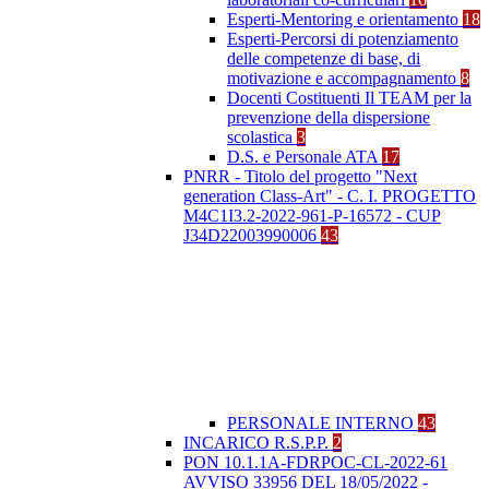
Esperti-Mentoring e orientamento
18
Esperti-Percorsi di potenziamento
delle competenze di base, di
motivazione e accompagnamento
8
Docenti Costituenti Il TEAM per la
prevenzione della dispersione
scolastica
3
D.S. e Personale ATA
17
PNRR - Titolo del progetto "Next
generation Class-Art" - C. I. PROGETTO
M4C1I3.2-2022-961-P-16572 - CUP
J34D22003990006
43
PERSONALE INTERNO
43
INCARICO R.S.P.P.
2
PON 10.1.1A-FDRPOC-CL-2022-61
AVVISO 33956 DEL 18/05/2022 -