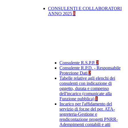
CONSULENTI E COLLABORATORI
ANNO 2025
8
Consulente R.S.P.P.
2
Consulente R.P.D. - Responsabile
Protezione Dati
2
Tabelle relative agli elenchi dei
consulenti con indicazione di
oggetto, durata e compenso
dell'incarico (comunicate alla
Funzione pubblica)
1
Incarico per l'affidamento del
servizio di for.ne del per. ATA-
segreteria-Gestione e
rendicontazione progetti PNRR-
Adempimenti contabili e atti