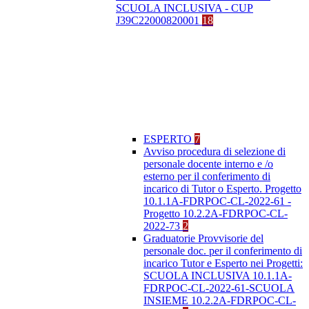
SCUOLA INCLUSIVA - CUP
J39C22000820001
18
ESPERTO
7
Avviso procedura di selezione di
personale docente interno e /o
esterno per il conferimento di
incarico di Tutor o Esperto. Progetto
10.1.1A-FDRPOC-CL-2022-61 -
Progetto 10.2.2A-FDRPOC-CL-
2022-73
2
Graduatorie Provvisorie del
personale doc. per il conferimento di
incarico Tutor e Esperto nei Progetti:
SCUOLA INCLUSIVA 10.1.1A-
FDRPOC-CL-2022-61-SCUOLA
INSIEME 10.2.2A-FDRPOC-CL-