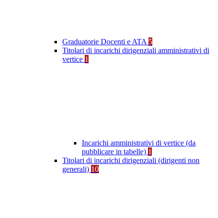
Graduatorie Docenti e ATA
5
Titolari di incarichi dirigenziali amministrativi di
vertice
1
Incarichi amministrativi di vertice (da
pubblicare in tabelle)
1
Titolari di incarichi dirigenziali (dirigenti non
generali)
10