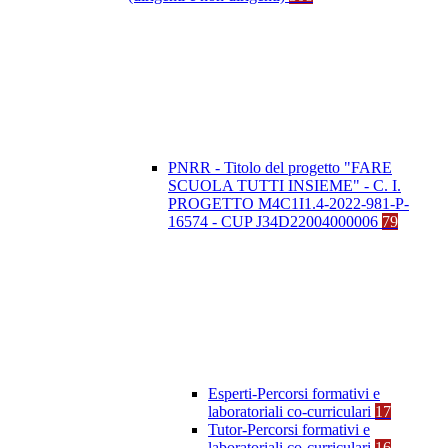
PNRR - Titolo del progetto "FARE
SCUOLA TUTTI INSIEME" - C. I.
PROGETTO M4C1I1.4-2022-981-P-
16574 - CUP J34D22004000006
79
Esperti-Percorsi formativi e
laboratoriali co-curriculari
17
Tutor-Percorsi formativi e
laboratoriali co-curriculari
16