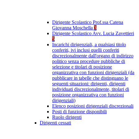
Dirigente Scolastico Prof.ssa Catena
Giovanna Moschella
3
Dirigente Scolastico Avv. Lucia Zavettieri
5
Incarichi dirigenziali, a qualsiasi titolo
conferiti, ivi inclusi quelli conferiti
discrezionalmente dall'organo di indirizzo
politico senza procedure pubbliche di
selezione e titolari di posizione
organizzativa con funzioni dirigenziali (da
pubblicare in tabelle che distinguano le
seguenti situazioni: dirigenti, dirigenti
individuati discrezionalmente, titolari di
posizione organizzativa con funzioni
dirigenziali)
Elenco posizioni dirigenziali discrezionali
Posti di funzione disponibili
Ruolo dirigenti
Dirigenti cessati