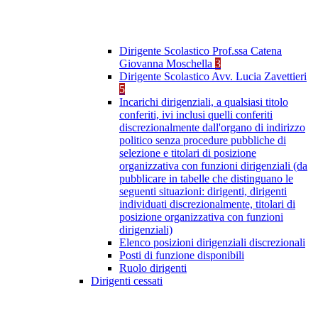
Dirigente Scolastico Prof.ssa Catena
Giovanna Moschella
3
Dirigente Scolastico Avv. Lucia Zavettieri
5
Incarichi dirigenziali, a qualsiasi titolo
conferiti, ivi inclusi quelli conferiti
discrezionalmente dall'organo di indirizzo
politico senza procedure pubbliche di
selezione e titolari di posizione
organizzativa con funzioni dirigenziali (da
pubblicare in tabelle che distinguano le
seguenti situazioni: dirigenti, dirigenti
individuati discrezionalmente, titolari di
posizione organizzativa con funzioni
dirigenziali)
Elenco posizioni dirigenziali discrezionali
Posti di funzione disponibili
Ruolo dirigenti
Dirigenti cessati