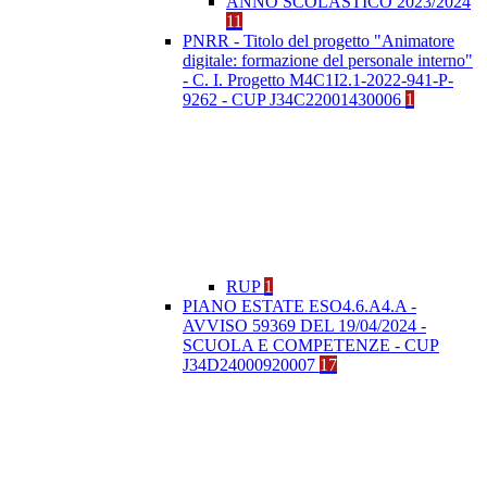
ANNO SCOLASTICO 2023/2024
11
PNRR - Titolo del progetto "Animatore
digitale: formazione del personale interno"
- C. I. Progetto M4C1I2.1-2022-941-P-
9262 - CUP J34C22001430006
1
RUP
1
PIANO ESTATE ESO4.6.A4.A -
AVVISO 59369 DEL 19/04/2024 -
SCUOLA E COMPETENZE - CUP
J34D24000920007
17