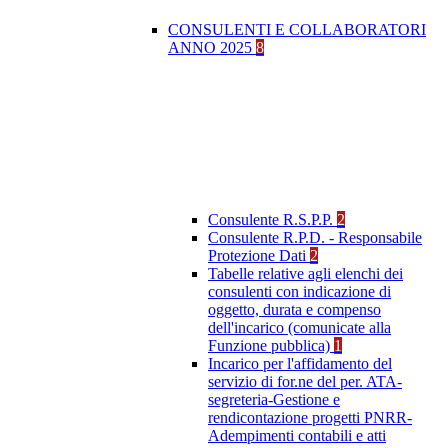
CONSULENTI E COLLABORATORI
ANNO 2025
8
Consulente R.S.P.P.
2
Consulente R.P.D. - Responsabile
Protezione Dati
2
Tabelle relative agli elenchi dei
consulenti con indicazione di
oggetto, durata e compenso
dell'incarico (comunicate alla
Funzione pubblica)
1
Incarico per l'affidamento del
servizio di for.ne del per. ATA-
segreteria-Gestione e
rendicontazione progetti PNRR-
Adempimenti contabili e atti