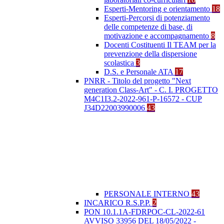
Esperti-Mentoring e orientamento
18
Esperti-Percorsi di potenziamento
delle competenze di base, di
motivazione e accompagnamento
8
Docenti Costituenti Il TEAM per la
prevenzione della dispersione
scolastica
3
D.S. e Personale ATA
17
PNRR - Titolo del progetto "Next
generation Class-Art" - C. I. PROGETTO
M4C1I3.2-2022-961-P-16572 - CUP
J34D22003990006
43
PERSONALE INTERNO
43
INCARICO R.S.P.P.
2
PON 10.1.1A-FDRPOC-CL-2022-61
AVVISO 33956 DEL 18/05/2022 -