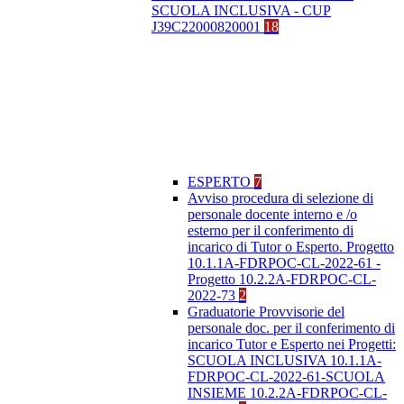
SCUOLA INCLUSIVA - CUP
J39C22000820001
18
ESPERTO
7
Avviso procedura di selezione di
personale docente interno e /o
esterno per il conferimento di
incarico di Tutor o Esperto. Progetto
10.1.1A-FDRPOC-CL-2022-61 -
Progetto 10.2.2A-FDRPOC-CL-
2022-73
2
Graduatorie Provvisorie del
personale doc. per il conferimento di
incarico Tutor e Esperto nei Progetti:
SCUOLA INCLUSIVA 10.1.1A-
FDRPOC-CL-2022-61-SCUOLA
INSIEME 10.2.2A-FDRPOC-CL-