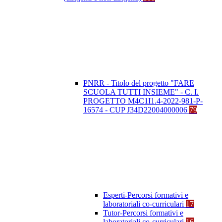
PNRR - Titolo del progetto "FARE
SCUOLA TUTTI INSIEME" - C. I.
PROGETTO M4C1I1.4-2022-981-P-
16574 - CUP J34D22004000006
79
Esperti-Percorsi formativi e
laboratoriali co-curriculari
17
Tutor-Percorsi formativi e
laboratoriali co-curriculari
16