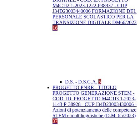
M4C1I2.1-2023-1222-P38937 - CUP
J34D23003440006 FORMAZIONE DEL
PERSONALE SCOLASTICO PER LA
TRANSIZIONE DIGITALE DM66/2023
16
D.S. - D.S.G.A.
5
PROGETTO PNRR - TITOLO
PROGETTO GENERAZIONE STEM -
COD. ID. PROGETTO M4C1I3.1-2023-
1143-P-38928 - CUP J34D23003430006 -
Azioni di potenziamento delle competenze
STEM e multilinguistiche (D.M. 65/2023)
37