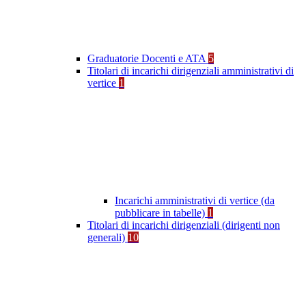
Graduatorie Docenti e ATA
5
Titolari di incarichi dirigenziali amministrativi di
vertice
1
Incarichi amministrativi di vertice (da
pubblicare in tabelle)
1
Titolari di incarichi dirigenziali (dirigenti non
generali)
10