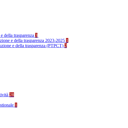
 e della trasparenza
3
ruzione e della trasparenza 2023-2025
1
rruzione e della trasparenza (PTPCT)
2
tività
28
stionale
1