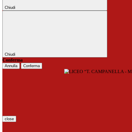
Chiudi
Chiudi
Conferma
Annulla
Conferma
close