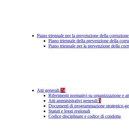
Piano triennale per la prevenzione della corruzione
Piano triennale della prevenzione della cor
Piano triennale per la prevenzione della co
Atti generali
74
Riferimenti normativi su organizzazione e at
Atti amministrativi generali
3
Documenti di programmazione strategico-ge
Statuti e leggi regionali
Codice disciplinare e codice di condotta