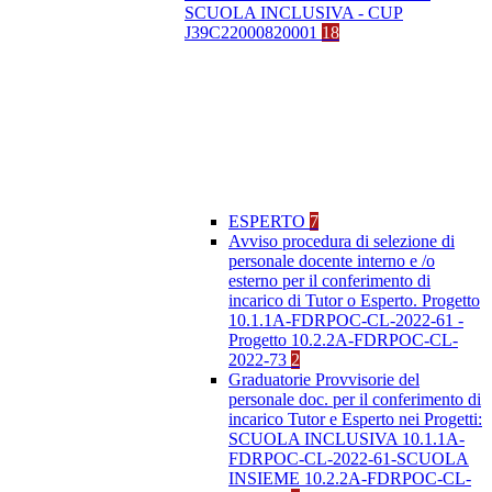
SCUOLA INCLUSIVA - CUP
J39C22000820001
18
ESPERTO
7
Avviso procedura di selezione di
personale docente interno e /o
esterno per il conferimento di
incarico di Tutor o Esperto. Progetto
10.1.1A-FDRPOC-CL-2022-61 -
Progetto 10.2.2A-FDRPOC-CL-
2022-73
2
Graduatorie Provvisorie del
personale doc. per il conferimento di
incarico Tutor e Esperto nei Progetti:
SCUOLA INCLUSIVA 10.1.1A-
FDRPOC-CL-2022-61-SCUOLA
INSIEME 10.2.2A-FDRPOC-CL-