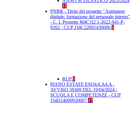
ANNO SCOLASTICO 2023/2024
11
PNRR - Titolo del progetto "Animatore
digitale: formazione del personale interno"
- C. I. Progetto M4C1I2.1-2022-941-P-
9262 - CUP J34C22001430006
1
RUP
1
PIANO ESTATE ESO4.6.A4.A -
AVVISO 59369 DEL 19/04/2024 -
SCUOLA E COMPETENZE - CUP
J34D24000920007
17