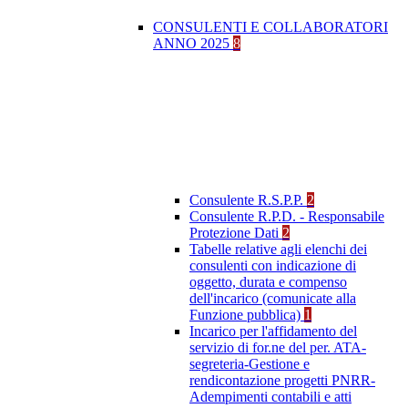
CONSULENTI E COLLABORATORI
ANNO 2025
8
Consulente R.S.P.P.
2
Consulente R.P.D. - Responsabile
Protezione Dati
2
Tabelle relative agli elenchi dei
consulenti con indicazione di
oggetto, durata e compenso
dell'incarico (comunicate alla
Funzione pubblica)
1
Incarico per l'affidamento del
servizio di for.ne del per. ATA-
segreteria-Gestione e
rendicontazione progetti PNRR-
Adempimenti contabili e atti