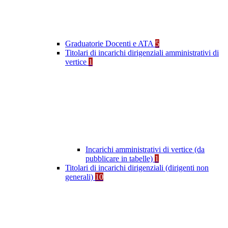
Graduatorie Docenti e ATA
5
Titolari di incarichi dirigenziali amministrativi di
vertice
1
Incarichi amministrativi di vertice (da
pubblicare in tabelle)
1
Titolari di incarichi dirigenziali (dirigenti non
generali)
10