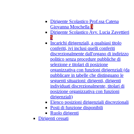
Dirigente Scolastico Prof.ssa Catena
Giovanna Moschella
3
Dirigente Scolastico Avv. Lucia Zavettieri
5
Incarichi dirigenziali, a qualsiasi titolo
conferiti, ivi inclusi quelli conferiti
discrezionalmente dall'organo di indirizzo
politico senza procedure pubbliche di
selezione e titolari di posizione
organizzativa con funzioni dirigenziali (da
pubblicare in tabelle che distinguano le
seguenti situazioni: dirigenti, dirigenti
individuati discrezionalmente, titolari di
posizione organizzativa con funzioni
dirigenziali)
Elenco posizioni dirigenziali discrezionali
Posti di funzione disponibili
Ruolo dirigenti
Dirigenti cessati