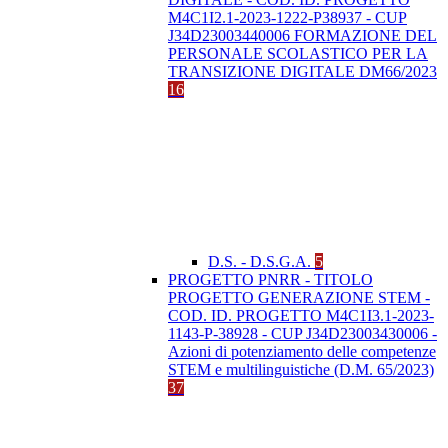
M4C1I2.1-2023-1222-P38937 - CUP
J34D23003440006 FORMAZIONE DEL
PERSONALE SCOLASTICO PER LA
TRANSIZIONE DIGITALE DM66/2023
16
D.S. - D.S.G.A.
5
PROGETTO PNRR - TITOLO
PROGETTO GENERAZIONE STEM -
COD. ID. PROGETTO M4C1I3.1-2023-
1143-P-38928 - CUP J34D23003430006 -
Azioni di potenziamento delle competenze
STEM e multilinguistiche (D.M. 65/2023)
37