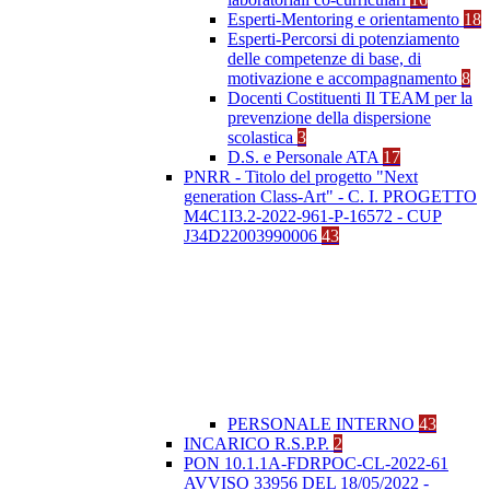
Esperti-Mentoring e orientamento
18
Esperti-Percorsi di potenziamento
delle competenze di base, di
motivazione e accompagnamento
8
Docenti Costituenti Il TEAM per la
prevenzione della dispersione
scolastica
3
D.S. e Personale ATA
17
PNRR - Titolo del progetto "Next
generation Class-Art" - C. I. PROGETTO
M4C1I3.2-2022-961-P-16572 - CUP
J34D22003990006
43
PERSONALE INTERNO
43
INCARICO R.S.P.P.
2
PON 10.1.1A-FDRPOC-CL-2022-61
AVVISO 33956 DEL 18/05/2022 -