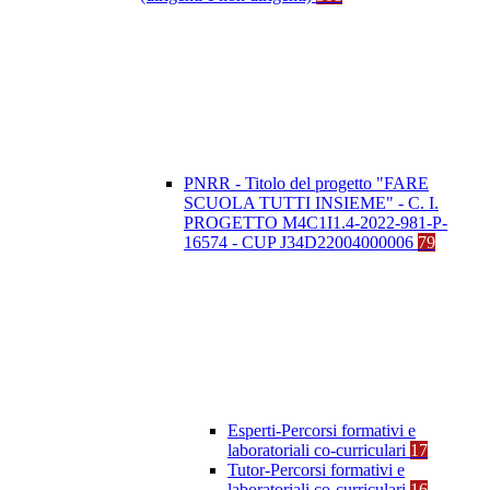
PNRR - Titolo del progetto "FARE
SCUOLA TUTTI INSIEME" - C. I.
PROGETTO M4C1I1.4-2022-981-P-
16574 - CUP J34D22004000006
79
Esperti-Percorsi formativi e
laboratoriali co-curriculari
17
Tutor-Percorsi formativi e
laboratoriali co-curriculari
16