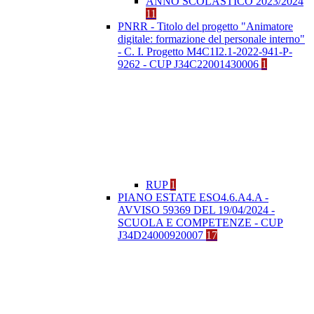
ANNO SCOLASTICO 2023/2024
11
PNRR - Titolo del progetto "Animatore
digitale: formazione del personale interno"
- C. I. Progetto M4C1I2.1-2022-941-P-
9262 - CUP J34C22001430006
1
RUP
1
PIANO ESTATE ESO4.6.A4.A -
AVVISO 59369 DEL 19/04/2024 -
SCUOLA E COMPETENZE - CUP
J34D24000920007
17