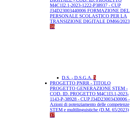
M4C1I2.1-2023-1222-P38937 - CUP
J34D23003440006 FORMAZIONE DEL
PERSONALE SCOLASTICO PER LA
TRANSIZIONE DIGITALE DM66/2023
16
D.S. - D.S.G.A.
5
PROGETTO PNRR - TITOLO
PROGETTO GENERAZIONE STEM -
COD. ID. PROGETTO M4C1I3.1-2023-
1143-P-38928 - CUP J34D23003430006 -
Azioni di potenziamento delle competenze
STEM e multilinguistiche (D.M. 65/2023)
37