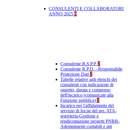
CONSULENTI E COLLABORATORI
ANNO 2025
8
Consulente R.S.P.P.
2
Consulente R.P.D. - Responsabile
Protezione Dati
2
Tabelle relative agli elenchi dei
consulenti con indicazione di
oggetto, durata e compenso
dell'incarico (comunicate alla
Funzione pubblica)
1
Incarico per l'affidamento del
servizio di for.ne del per. ATA-
segreteria-Gestione e
rendicontazione progetti PNRR-
Adempimenti contabili e atti