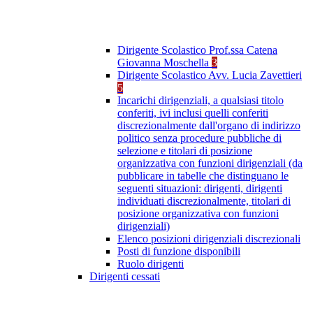
Dirigente Scolastico Prof.ssa Catena
Giovanna Moschella
3
Dirigente Scolastico Avv. Lucia Zavettieri
5
Incarichi dirigenziali, a qualsiasi titolo
conferiti, ivi inclusi quelli conferiti
discrezionalmente dall'organo di indirizzo
politico senza procedure pubbliche di
selezione e titolari di posizione
organizzativa con funzioni dirigenziali (da
pubblicare in tabelle che distinguano le
seguenti situazioni: dirigenti, dirigenti
individuati discrezionalmente, titolari di
posizione organizzativa con funzioni
dirigenziali)
Elenco posizioni dirigenziali discrezionali
Posti di funzione disponibili
Ruolo dirigenti
Dirigenti cessati