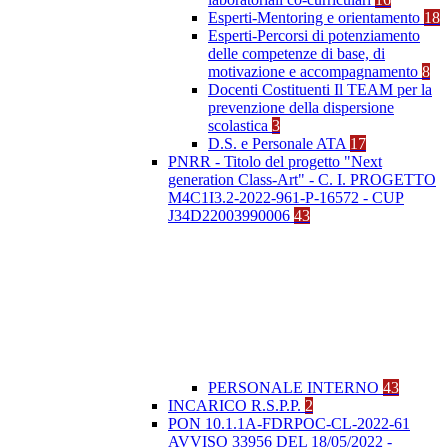
Esperti-Mentoring e orientamento
18
Esperti-Percorsi di potenziamento
delle competenze di base, di
motivazione e accompagnamento
8
Docenti Costituenti Il TEAM per la
prevenzione della dispersione
scolastica
3
D.S. e Personale ATA
17
PNRR - Titolo del progetto "Next
generation Class-Art" - C. I. PROGETTO
M4C1I3.2-2022-961-P-16572 - CUP
J34D22003990006
43
PERSONALE INTERNO
43
INCARICO R.S.P.P.
2
PON 10.1.1A-FDRPOC-CL-2022-61
AVVISO 33956 DEL 18/05/2022 -