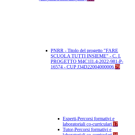
PNRR - Titolo del progetto "FARE
SCUOLA TUTTI INSIEME" - C. I.
PROGETTO M4C1I1.4-2022-981-P-
16574 - CUP J34D22004000006
79
Esperti-Percorsi formativi e
laboratoriali co-curriculari
17
Tutor-Percorsi formativi e
laboratoriali co-curriculari
16