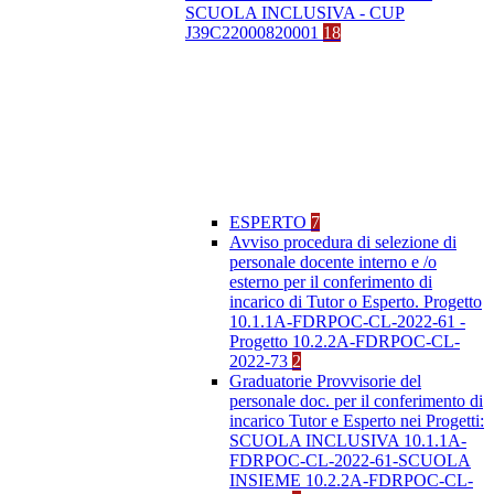
SCUOLA INCLUSIVA - CUP
J39C22000820001
18
ESPERTO
7
Avviso procedura di selezione di
personale docente interno e /o
esterno per il conferimento di
incarico di Tutor o Esperto. Progetto
10.1.1A-FDRPOC-CL-2022-61 -
Progetto 10.2.2A-FDRPOC-CL-
2022-73
2
Graduatorie Provvisorie del
personale doc. per il conferimento di
incarico Tutor e Esperto nei Progetti:
SCUOLA INCLUSIVA 10.1.1A-
FDRPOC-CL-2022-61-SCUOLA
INSIEME 10.2.2A-FDRPOC-CL-