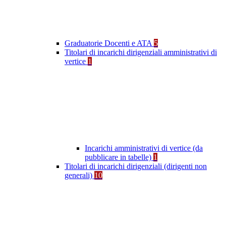
Graduatorie Docenti e ATA
5
Titolari di incarichi dirigenziali amministrativi di
vertice
1
Incarichi amministrativi di vertice (da
pubblicare in tabelle)
1
Titolari di incarichi dirigenziali (dirigenti non
generali)
10