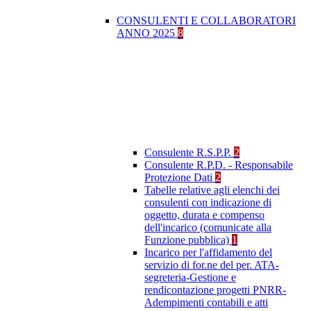
CONSULENTI E COLLABORATORI
ANNO 2025
8
Consulente R.S.P.P.
2
Consulente R.P.D. - Responsabile
Protezione Dati
2
Tabelle relative agli elenchi dei
consulenti con indicazione di
oggetto, durata e compenso
dell'incarico (comunicate alla
Funzione pubblica)
1
Incarico per l'affidamento del
servizio di for.ne del per. ATA-
segreteria-Gestione e
rendicontazione progetti PNRR-
Adempimenti contabili e atti