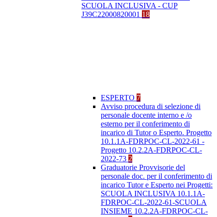
SCUOLA INCLUSIVA - CUP
J39C22000820001
18
ESPERTO
7
Avviso procedura di selezione di
personale docente interno e /o
esterno per il conferimento di
incarico di Tutor o Esperto. Progetto
10.1.1A-FDRPOC-CL-2022-61 -
Progetto 10.2.2A-FDRPOC-CL-
2022-73
2
Graduatorie Provvisorie del
personale doc. per il conferimento di
incarico Tutor e Esperto nei Progetti:
SCUOLA INCLUSIVA 10.1.1A-
FDRPOC-CL-2022-61-SCUOLA
INSIEME 10.2.2A-FDRPOC-CL-