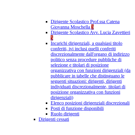
Dirigente Scolastico Prof.ssa Catena
Giovanna Moschella
3
Dirigente Scolastico Avv. Lucia Zavettieri
5
Incarichi dirigenziali, a qualsiasi titolo
conferiti, ivi inclusi quelli conferiti
discrezionalmente dall'organo di indirizzo
politico senza procedure pubbliche di
selezione e titolari di posizione
organizzativa con funzioni dirigenziali (da
pubblicare in tabelle che distinguano le
seguenti situazioni: dirigenti, dirigenti
individuati discrezionalmente, titolari di
posizione organizzativa con funzioni
dirigenziali)
Elenco posizioni dirigenziali discrezionali
Posti di funzione disponibili
Ruolo dirigenti
Dirigenti cessati