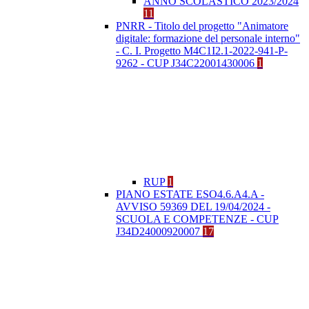
ANNO SCOLASTICO 2023/2024
11
PNRR - Titolo del progetto "Animatore
digitale: formazione del personale interno"
- C. I. Progetto M4C1I2.1-2022-941-P-
9262 - CUP J34C22001430006
1
RUP
1
PIANO ESTATE ESO4.6.A4.A -
AVVISO 59369 DEL 19/04/2024 -
SCUOLA E COMPETENZE - CUP
J34D24000920007
17