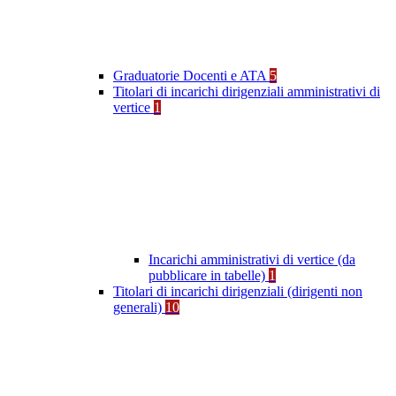
Graduatorie Docenti e ATA
5
Titolari di incarichi dirigenziali amministrativi di
vertice
1
Incarichi amministrativi di vertice (da
pubblicare in tabelle)
1
Titolari di incarichi dirigenziali (dirigenti non
generali)
10