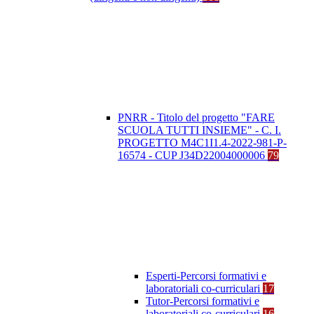
PNRR - Titolo del progetto "FARE
SCUOLA TUTTI INSIEME" - C. I.
PROGETTO M4C1I1.4-2022-981-P-
16574 - CUP J34D22004000006
79
Esperti-Percorsi formativi e
laboratoriali co-curriculari
17
Tutor-Percorsi formativi e
laboratoriali co-curriculari
16