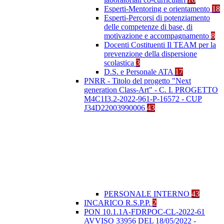
Esperti-Mentoring e orientamento
18
Esperti-Percorsi di potenziamento
delle competenze di base, di
motivazione e accompagnamento
8
Docenti Costituenti Il TEAM per la
prevenzione della dispersione
scolastica
3
D.S. e Personale ATA
17
PNRR - Titolo del progetto "Next
generation Class-Art" - C. I. PROGETTO
M4C1I3.2-2022-961-P-16572 - CUP
J34D22003990006
43
PERSONALE INTERNO
43
INCARICO R.S.P.P.
2
PON 10.1.1A-FDRPOC-CL-2022-61
AVVISO 33956 DEL 18/05/2022 -