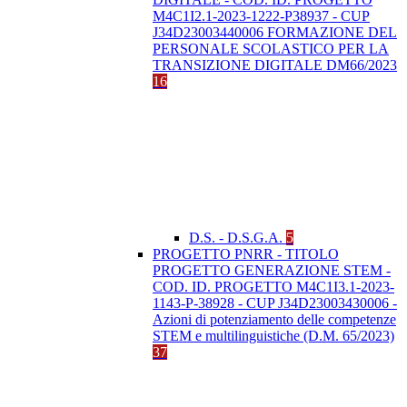
M4C1I2.1-2023-1222-P38937 - CUP
J34D23003440006 FORMAZIONE DEL
PERSONALE SCOLASTICO PER LA
TRANSIZIONE DIGITALE DM66/2023
16
D.S. - D.S.G.A.
5
PROGETTO PNRR - TITOLO
PROGETTO GENERAZIONE STEM -
COD. ID. PROGETTO M4C1I3.1-2023-
1143-P-38928 - CUP J34D23003430006 -
Azioni di potenziamento delle competenze
STEM e multilinguistiche (D.M. 65/2023)
37