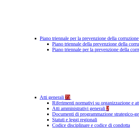
Piano triennale per la prevenzione della corruzione
Piano triennale della prevenzione della cor
Piano triennale per la prevenzione della co
Atti generali
73
Riferimenti normativi su organizzazione e at
Atti amministrativi generali
2
Documenti di programmazione strategico-ge
Statuti e leggi regionali
Codice disciplinare e codice di condotta