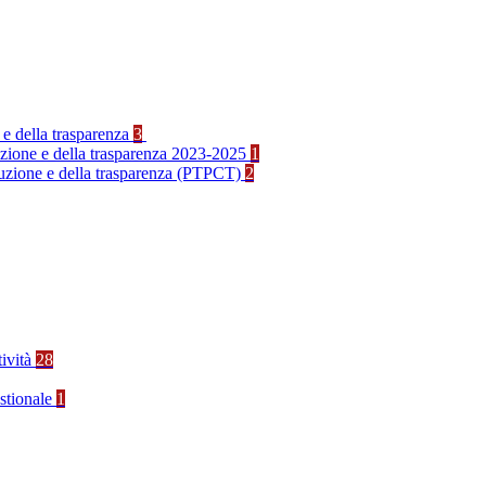
 e della trasparenza
3
ruzione e della trasparenza 2023-2025
1
rruzione e della trasparenza (PTPCT)
2
tività
28
stionale
1