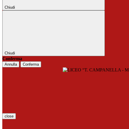
Chiudi
Chiudi
Conferma
Annulla
Conferma
close