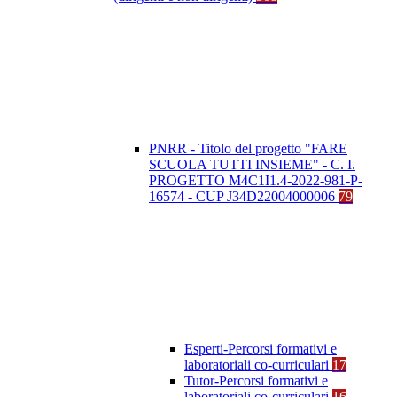
PNRR - Titolo del progetto "FARE
SCUOLA TUTTI INSIEME" - C. I.
PROGETTO M4C1I1.4-2022-981-P-
16574 - CUP J34D22004000006
79
Esperti-Percorsi formativi e
laboratoriali co-curriculari
17
Tutor-Percorsi formativi e
laboratoriali co-curriculari
16