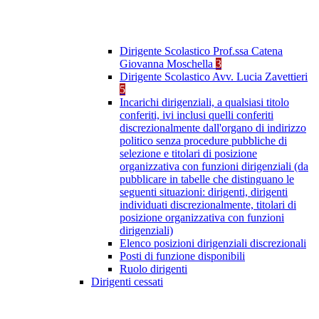
Dirigente Scolastico Prof.ssa Catena
Giovanna Moschella
3
Dirigente Scolastico Avv. Lucia Zavettieri
5
Incarichi dirigenziali, a qualsiasi titolo
conferiti, ivi inclusi quelli conferiti
discrezionalmente dall'organo di indirizzo
politico senza procedure pubbliche di
selezione e titolari di posizione
organizzativa con funzioni dirigenziali (da
pubblicare in tabelle che distinguano le
seguenti situazioni: dirigenti, dirigenti
individuati discrezionalmente, titolari di
posizione organizzativa con funzioni
dirigenziali)
Elenco posizioni dirigenziali discrezionali
Posti di funzione disponibili
Ruolo dirigenti
Dirigenti cessati