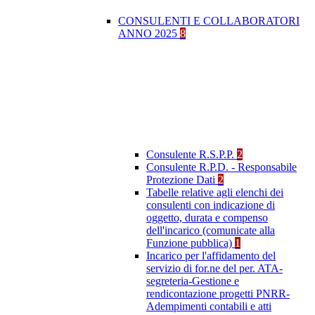
CONSULENTI E COLLABORATORI
ANNO 2025
8
Consulente R.S.P.P.
2
Consulente R.P.D. - Responsabile
Protezione Dati
2
Tabelle relative agli elenchi dei
consulenti con indicazione di
oggetto, durata e compenso
dell'incarico (comunicate alla
Funzione pubblica)
1
Incarico per l'affidamento del
servizio di for.ne del per. ATA-
segreteria-Gestione e
rendicontazione progetti PNRR-
Adempimenti contabili e atti