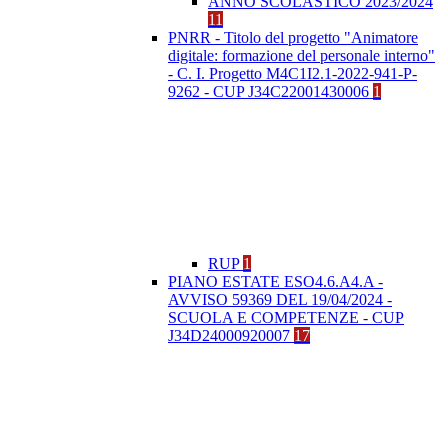
ANNO SCOLASTICO 2023/2024
11
PNRR - Titolo del progetto "Animatore
digitale: formazione del personale interno"
- C. I. Progetto M4C1I2.1-2022-941-P-
9262 - CUP J34C22001430006
1
RUP
1
PIANO ESTATE ESO4.6.A4.A -
AVVISO 59369 DEL 19/04/2024 -
SCUOLA E COMPETENZE - CUP
J34D24000920007
17