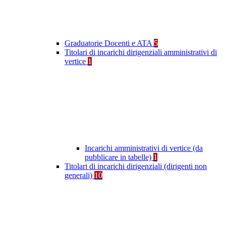
Graduatorie Docenti e ATA
5
Titolari di incarichi dirigenziali amministrativi di
vertice
1
Incarichi amministrativi di vertice (da
pubblicare in tabelle)
1
Titolari di incarichi dirigenziali (dirigenti non
generali)
10