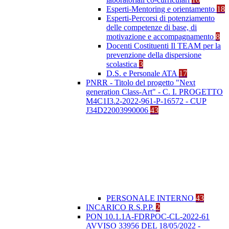
Esperti-Mentoring e orientamento
18
Esperti-Percorsi di potenziamento
delle competenze di base, di
motivazione e accompagnamento
8
Docenti Costituenti Il TEAM per la
prevenzione della dispersione
scolastica
3
D.S. e Personale ATA
17
PNRR - Titolo del progetto "Next
generation Class-Art" - C. I. PROGETTO
M4C1I3.2-2022-961-P-16572 - CUP
J34D22003990006
43
PERSONALE INTERNO
43
INCARICO R.S.P.P.
2
PON 10.1.1A-FDRPOC-CL-2022-61
AVVISO 33956 DEL 18/05/2022 -