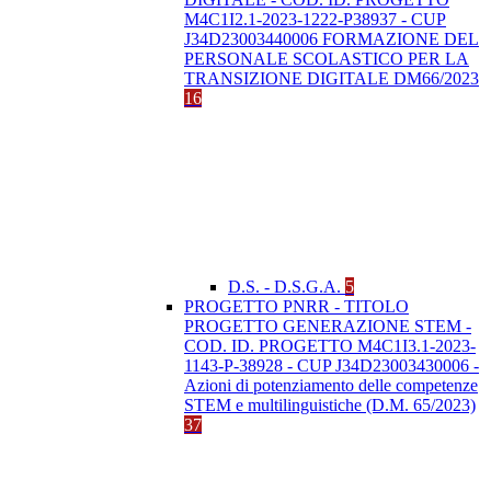
M4C1I2.1-2023-1222-P38937 - CUP
J34D23003440006 FORMAZIONE DEL
PERSONALE SCOLASTICO PER LA
TRANSIZIONE DIGITALE DM66/2023
16
D.S. - D.S.G.A.
5
PROGETTO PNRR - TITOLO
PROGETTO GENERAZIONE STEM -
COD. ID. PROGETTO M4C1I3.1-2023-
1143-P-38928 - CUP J34D23003430006 -
Azioni di potenziamento delle competenze
STEM e multilinguistiche (D.M. 65/2023)
37