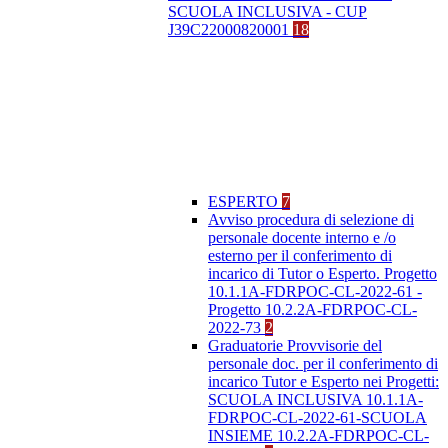
SCUOLA INCLUSIVA - CUP
J39C22000820001
18
ESPERTO
7
Avviso procedura di selezione di
personale docente interno e /o
esterno per il conferimento di
incarico di Tutor o Esperto. Progetto
10.1.1A-FDRPOC-CL-2022-61 -
Progetto 10.2.2A-FDRPOC-CL-
2022-73
2
Graduatorie Provvisorie del
personale doc. per il conferimento di
incarico Tutor e Esperto nei Progetti:
SCUOLA INCLUSIVA 10.1.1A-
FDRPOC-CL-2022-61-SCUOLA
INSIEME 10.2.2A-FDRPOC-CL-