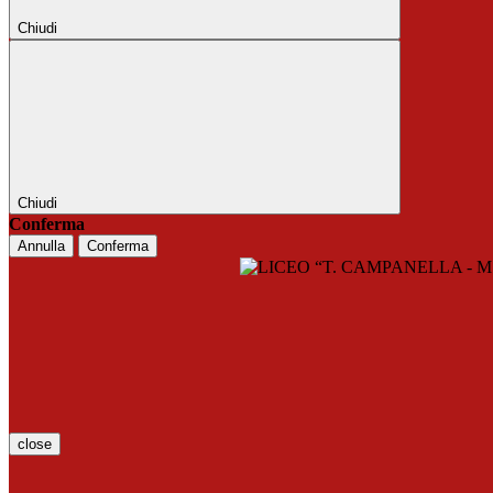
Chiudi
Chiudi
Conferma
Annulla
Conferma
close