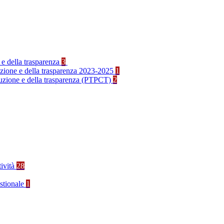
 e della trasparenza
3
ruzione e della trasparenza 2023-2025
1
rruzione e della trasparenza (PTPCT)
2
tività
28
stionale
1