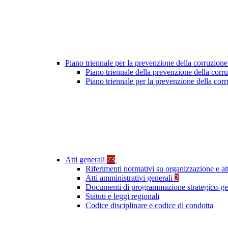
Piano triennale per la prevenzione della corruzione
Piano triennale della prevenzione della cor
Piano triennale per la prevenzione della co
Atti generali
73
Riferimenti normativi su organizzazione e at
Atti amministrativi generali
2
Documenti di programmazione strategico-ge
Statuti e leggi regionali
Codice disciplinare e codice di condotta