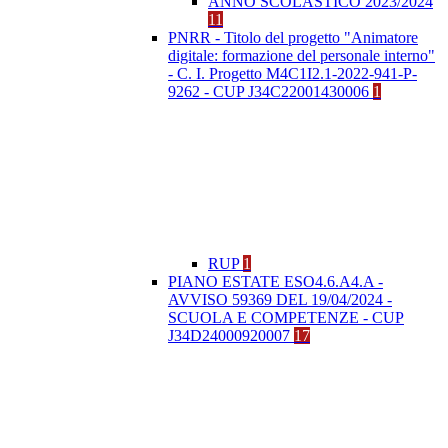
ANNO SCOLASTICO 2023/2024
11
PNRR - Titolo del progetto "Animatore
digitale: formazione del personale interno"
- C. I. Progetto M4C1I2.1-2022-941-P-
9262 - CUP J34C22001430006
1
RUP
1
PIANO ESTATE ESO4.6.A4.A -
AVVISO 59369 DEL 19/04/2024 -
SCUOLA E COMPETENZE - CUP
J34D24000920007
17