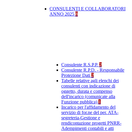
CONSULENTI E COLLABORATORI
ANNO 2025
8
Consulente R.S.P.P.
2
Consulente R.P.D. - Responsabile
Protezione Dati
2
Tabelle relative agli elenchi dei
consulenti con indicazione di
oggetto, durata e compenso
dell'incarico (comunicate alla
Funzione pubblica)
1
Incarico per l'affidamento del
servizio di for.ne del per. ATA-
segreteria-Gestione e
rendicontazione progetti PNRR-
Adempimenti contabili e atti