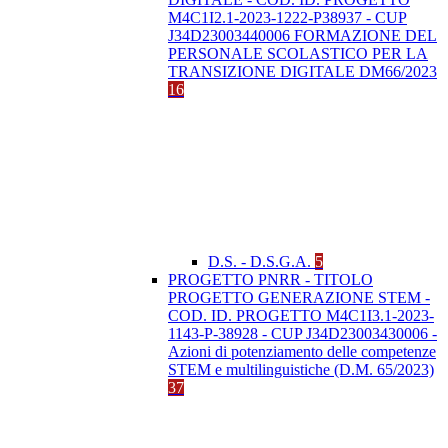
M4C1I2.1-2023-1222-P38937 - CUP
J34D23003440006 FORMAZIONE DEL
PERSONALE SCOLASTICO PER LA
TRANSIZIONE DIGITALE DM66/2023
16
D.S. - D.S.G.A.
5
PROGETTO PNRR - TITOLO
PROGETTO GENERAZIONE STEM -
COD. ID. PROGETTO M4C1I3.1-2023-
1143-P-38928 - CUP J34D23003430006 -
Azioni di potenziamento delle competenze
STEM e multilinguistiche (D.M. 65/2023)
37