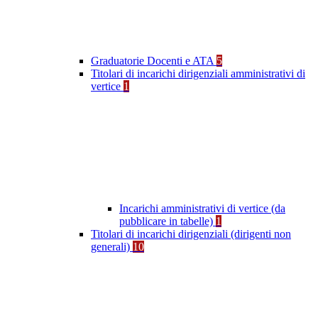
Graduatorie Docenti e ATA
5
Titolari di incarichi dirigenziali amministrativi di
vertice
1
Incarichi amministrativi di vertice (da
pubblicare in tabelle)
1
Titolari di incarichi dirigenziali (dirigenti non
generali)
10