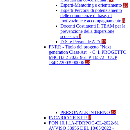
Esperti-Mentoring e orientamento
18
Esperti-Percorsi di potenziamento
delle competenze di base, di
motivazione e accompagnamento
8
Docenti Costituenti Il TEAM per la
prevenzione della dispersione
scolastica
3
D.S. e Personale ATA
17
PNRR - Titolo del progetto "Next
generation Class-Art" - C. I. PROGETTO
M4C1I3.2-2022-961-P-16572 - CUP
J34D22003990006
43
PERSONALE INTERNO
43
INCARICO R.S.P.P.
2
PON 10.1.1A-FDRPOC-CL-2022-61
AVVISO 33956 DEL 18/05/2022 -