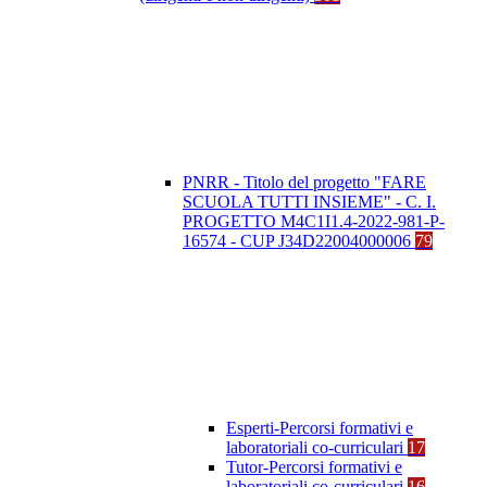
PNRR - Titolo del progetto "FARE
SCUOLA TUTTI INSIEME" - C. I.
PROGETTO M4C1I1.4-2022-981-P-
16574 - CUP J34D22004000006
79
Esperti-Percorsi formativi e
laboratoriali co-curriculari
17
Tutor-Percorsi formativi e
laboratoriali co-curriculari
16