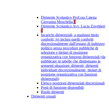
Dirigente Scolastico Prof.ssa Catena
Giovanna Moschella
3
Dirigente Scolastico Avv. Lucia Zavettieri
5
Incarichi dirigenziali, a qualsiasi titolo
conferiti, ivi inclusi quelli conferiti
discrezionalmente dall'organo di indirizzo
politico senza procedure pubbliche di
selezione e titolari di posizione
organizzativa con funzioni dirigenziali (da
pubblicare in tabelle che distinguano le
seguenti situazioni: dirigenti, dirigenti
individuati discrezionalmente, titolari di
posizione organizzativa con funzioni
dirigenziali)
Elenco posizioni dirigenziali discrezionali
Posti di funzione disponibili
Ruolo dirigenti
Dirigenti cessati