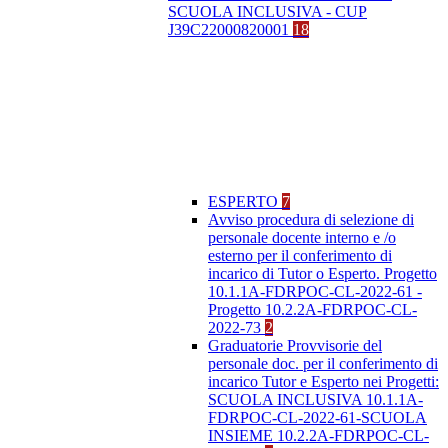
SCUOLA INCLUSIVA - CUP
J39C22000820001
18
ESPERTO
7
Avviso procedura di selezione di
personale docente interno e /o
esterno per il conferimento di
incarico di Tutor o Esperto. Progetto
10.1.1A-FDRPOC-CL-2022-61 -
Progetto 10.2.2A-FDRPOC-CL-
2022-73
2
Graduatorie Provvisorie del
personale doc. per il conferimento di
incarico Tutor e Esperto nei Progetti:
SCUOLA INCLUSIVA 10.1.1A-
FDRPOC-CL-2022-61-SCUOLA
INSIEME 10.2.2A-FDRPOC-CL-