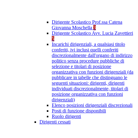
Dirigente Scolastico Prof.ssa Catena
Giovanna Moschella
3
Dirigente Scolastico Avv. Lucia Zavettieri
5
Incarichi dirigenziali, a qualsiasi titolo
conferiti, ivi inclusi quelli conferiti
discrezionalmente dall'organo di indirizzo
politico senza procedure pubbliche di
selezione e titolari di posizione
organizzativa con funzioni dirigenziali (da
pubblicare in tabelle che distinguano le
seguenti situazioni: dirigenti, dirigenti
individuati discrezionalmente, titolari di
posizione organizzativa con funzioni
dirigenziali)
Elenco posizioni dirigenziali discrezionali
Posti di funzione disponibili
Ruolo dirigenti
Dirigenti cessati