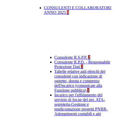
CONSULENTI E COLLABORATORI
ANNO 2025
8
Consulente R.S.P.P.
2
Consulente R.P.D. - Responsabile
Protezione Dati
2
Tabelle relative agli elenchi dei
consulenti con indicazione di
oggetto, durata e compenso
dell'incarico (comunicate alla
Funzione pubblica)
1
Incarico per l'affidamento del
servizio di for.ne del per. ATA-
segreteria-Gestione e
rendicontazione progetti PNRR-
Adempimenti contabili e atti