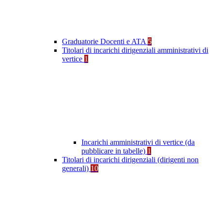
Graduatorie Docenti e ATA
5
Titolari di incarichi dirigenziali amministrativi di
vertice
1
Incarichi amministrativi di vertice (da
pubblicare in tabelle)
1
Titolari di incarichi dirigenziali (dirigenti non
generali)
10