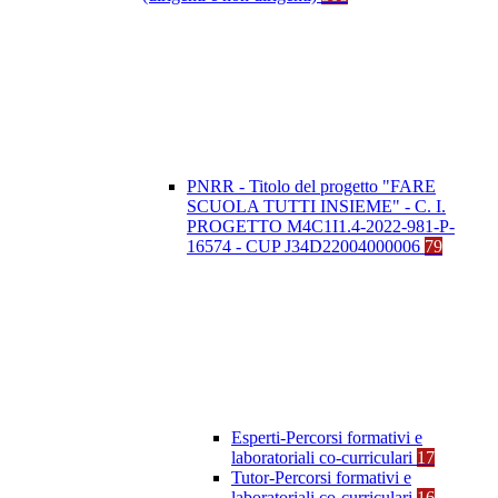
PNRR - Titolo del progetto "FARE
SCUOLA TUTTI INSIEME" - C. I.
PROGETTO M4C1I1.4-2022-981-P-
16574 - CUP J34D22004000006
79
Esperti-Percorsi formativi e
laboratoriali co-curriculari
17
Tutor-Percorsi formativi e
laboratoriali co-curriculari
16