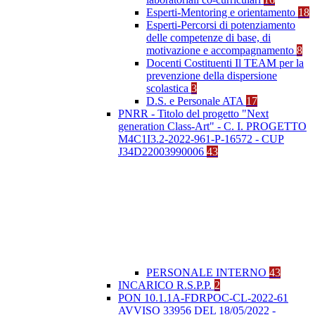
Esperti-Mentoring e orientamento
18
Esperti-Percorsi di potenziamento
delle competenze di base, di
motivazione e accompagnamento
8
Docenti Costituenti Il TEAM per la
prevenzione della dispersione
scolastica
3
D.S. e Personale ATA
17
PNRR - Titolo del progetto "Next
generation Class-Art" - C. I. PROGETTO
M4C1I3.2-2022-961-P-16572 - CUP
J34D22003990006
43
PERSONALE INTERNO
43
INCARICO R.S.P.P.
2
PON 10.1.1A-FDRPOC-CL-2022-61
AVVISO 33956 DEL 18/05/2022 -