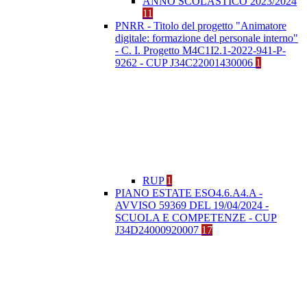
ANNO SCOLASTICO 2023/2024
11
PNRR - Titolo del progetto "Animatore
digitale: formazione del personale interno"
- C. I. Progetto M4C1I2.1-2022-941-P-
9262 - CUP J34C22001430006
1
RUP
1
PIANO ESTATE ESO4.6.A4.A -
AVVISO 59369 DEL 19/04/2024 -
SCUOLA E COMPETENZE - CUP
J34D24000920007
17