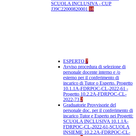
SCUOLA INCLUSIVA - CUP
J39C22000820001
18
ESPERTO
7
Avviso procedura di selezione di
personale docente interno e /o
esterno per il conferimento di
incarico di Tutor o Esperto. Progetto
10.1.1A-FDRPOC-CL-2022-61 -
Progetto 10.2.2A-FDRPOC-CL-
2022-73
2
Graduatorie Provvisorie del
personale doc. per il conferimento di
incarico Tutor e Esperto nei Progetti:
SCUOLA INCLUSIVA 10.1.1A-
FDRPOC-CL-2022-61-SCUOLA
INSIEME 10.2.2A-FDRPOC-CL-