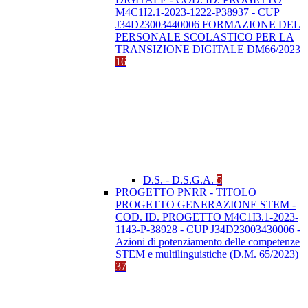
M4C1I2.1-2023-1222-P38937 - CUP
J34D23003440006 FORMAZIONE DEL
PERSONALE SCOLASTICO PER LA
TRANSIZIONE DIGITALE DM66/2023
16
D.S. - D.S.G.A.
5
PROGETTO PNRR - TITOLO
PROGETTO GENERAZIONE STEM -
COD. ID. PROGETTO M4C1I3.1-2023-
1143-P-38928 - CUP J34D23003430006 -
Azioni di potenziamento delle competenze
STEM e multilinguistiche (D.M. 65/2023)
37